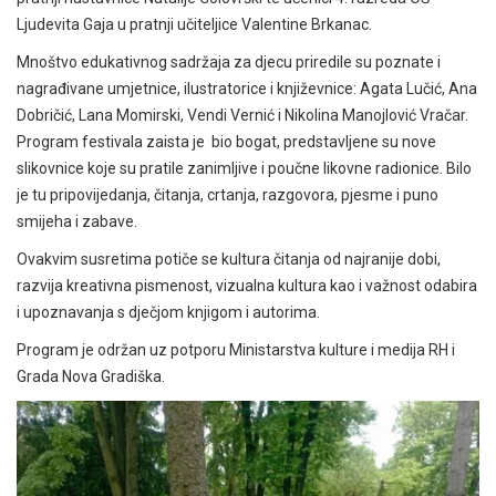
Ljudevita Gaja u pratnji učiteljice Valentine Brkanac.
Mnoštvo edukativnog sadržaja za djecu priredile su poznate i
nagrađivane umjetnice, ilustratorice i književnice: Agata Lučić, Ana
Dobričić, Lana Momirski, Vendi Vernić i Nikolina Manojlović Vračar.
Program festivala zaista je bio bogat, predstavljene su nove
slikovnice koje su pratile zanimljive i poučne likovne radionice. Bilo
je tu pripovijedanja, čitanja, crtanja, razgovora, pjesme i puno
smijeha i zabave.
Ovakvim susretima
potiče se kultura čitanja od najranije dobi,
razvija kreativna pismenost, vizualna kultura kao i važnost odabira
i upoznavanja s dječjom knjigom i autorima.
Program je održan uz potporu Ministarstva kulture i medija RH i
Grada Nova Gradiška.