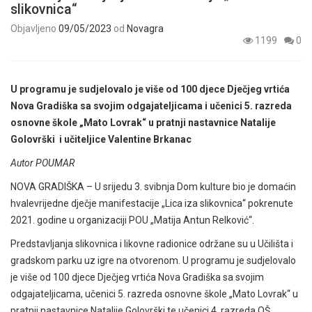
slikovnica“
Objavljeno
09/05/2023
od
Novagra
1199
0
U programu je sudjelovalo je više od 100 djece Dječjeg vrtića
Nova Gradiška sa svojim odgajateljicama i učenici 5. razreda
osnovne škole „Mato Lovrak“ u pratnji nastavnice Natalije
Golovrški i učiteljice Valentine Brkanac
Autor POUMAR
NOVA GRADIŠKA – U srijedu 3. svibnja Dom kulture bio je domaćin
hvalevrijedne dječje manifestacije „Lica iza slikovnica“ pokrenute
2021. godine u organizaciji POU „Matija Antun Relković“.
Predstavljanja slikovnica i likovne radionice održane su u Učilišta i
gradskom parku uz igre na otvorenom. U programu je sudjelovalo
je više od 100 djece Dječjeg vrtića Nova Gradiška sa svojim
odgajateljicama, učenici 5. razreda osnovne škole „Mato Lovrak“ u
pratnji nastavnice Natalije Golovrški te učenici 4. razreda OŠ