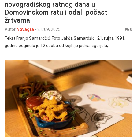
novogradiškog ratnog dana u
Domovinskom ratu i odali počast
žrtvama
Autor
Novagra
-
21/09/2025
0
Tekst Franjo Samardžić, Foto Jakša Samardžić 21. rujna 1991.
godine poginulo je 12 osoba od kojih je jedna izgorjela,…