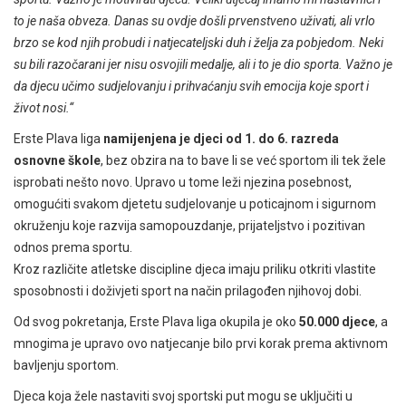
to je naša obveza. Danas su ovdje došli prvenstveno uživati, ali vrlo
brzo se kod njih probudi i natjecateljski duh i želja za pobjedom. Neki
su bili razočarani jer nisu osvojili medalje, ali i to je dio sporta. Važno je
da djecu učimo sudjelovanju i prihvaćanju svih emocija koje sport i
život nosi.“
Erste Plava liga
namijenjena je djeci od 1. do 6. razreda
osnovne škole
, bez obzira na to bave li se već sportom ili tek žele
isprobati nešto novo. Upravo u tome leži njezina posebnost,
omogućiti svakom djetetu sudjelovanje u poticajnom i sigurnom
okruženju koje razvija samopouzdanje, prijateljstvo i pozitivan
odnos prema sportu.
Kroz različite atletske discipline djeca imaju priliku otkriti vlastite
sposobnosti i doživjeti sport na način prilagođen njihovoj dobi.
Od svog pokretanja, Erste Plava liga okupila je oko
50.000 djece
, a
mnogima je upravo ovo natjecanje bilo prvi korak prema aktivnom
bavljenju sportom.
Djeca koja žele nastaviti svoj sportski put mogu se uključiti u