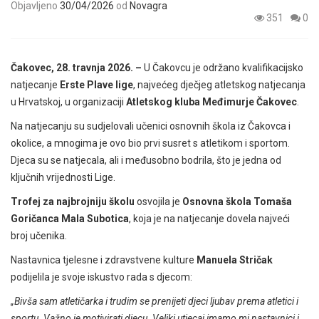
Objavljeno
30/04/2026
od
Novagra
351
0
Čakovec, 28. travnja 2026. –
U Čakovcu je održano kvalifikacijsko
natjecanje
Erste Plave lige
, najvećeg dječjeg atletskog natjecanja
u Hrvatskoj, u organizaciji
Atletskog kluba Međimurje Čakovec
.
Na natjecanju su sudjelovali učenici osnovnih škola iz Čakovca i
okolice, a mnogima je ovo bio prvi susret s atletikom i sportom.
Djeca su se natjecala, ali i međusobno bodrila, što je jedna od
ključnih vrijednosti Lige.
Trofej za najbrojniju školu
osvojila je
Osnovna škola Tomaša
Goričanca Mala Subotica
, koja je na natjecanje dovela najveći
broj učenika.
Nastavnica tjelesne i zdravstvene kulture
Manuela Stričak
podijelila je svoje iskustvo rada s djecom:
„Bivša sam atletičarka i trudim se prenijeti djeci ljubav prema atletici i
sportu. Važno je motivirati djecu. Veliki utjecaj imamo mi nastavnici i