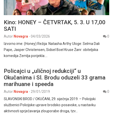
Kino: HONEY – ČETVRTAK, 5. 3. U 17,00
SATI
Autor
Novagra
-
04/03/2026
0
Izvorno ime: (Honey) Režija: Natasha Arthy Uloge: Selma Dali
Pape, Jasper Christensen, Sidsel Boel Kruse Žanr: obiteljska
komedija Zemlja porijekla:…
Policajci u „uličnoj redukciji“ u
Okučanima i Sl. Brodu oduzeli 33 grama
marihuane i speeda
Autor
Novagra
-
29/01/2019
0
SLAVONSKI BROD / OKUČANI, 29. siječnja 2019. – Policijski
službenici Policijske uprave brodsko-posavske, u nastavku
aktivnosti sprječavanja zlouporabe droga, tzv…