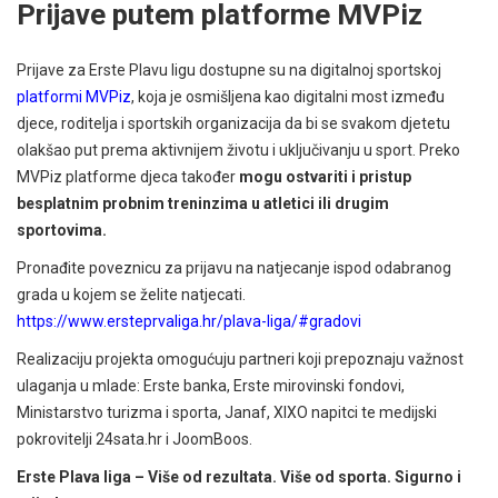
Prijave putem platforme MVPiz
Prijave za Erste Plavu ligu dostupne su na digitalnoj sportskoj
platformi MVPiz
,
koja je osmišljena kao digitalni most između
djece, roditelja i sportskih organizacija da bi se svakom djetetu
olakšao put prema aktivnijem životu i uključivanju u sport. Preko
MVPiz platforme djeca također
mogu ostvariti i pristup
besplatnim probnim treninzima u atletici ili drugim
sportovima.
Pronađite poveznicu za prijavu na natjecanje ispod odabranog
grada u kojem se želite natjecati.
https://www.ersteprvaliga.hr/plava-liga/#gradovi
Realizaciju projekta omogućuju partneri koji prepoznaju važnost
ulaganja u mlade: Erste banka, Erste mirovinski fondovi,
Ministarstvo turizma i sporta, Janaf, XIXO napitci te medijski
pokrovitelji 24sata.hr i JoomBoos.
Erste Plava liga – Više od rezultata. Više od sporta. Sigurno i