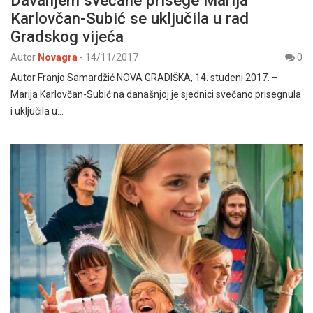
Davanjem svečane prisege Marija
Karlovčan-Subić se uključila u rad
Gradskog vijeća
Autor
Novagra
-
14/11/2017
0
Autor Franjo Samardžić NOVA GRADIŠKA, 14. studeni 2017. –
Marija Karlovčan-Subić na današnjoj je sjednici svečano prisegnula
i uključila u…