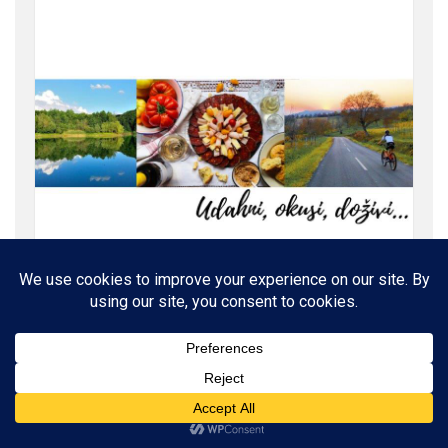
ROĐENI