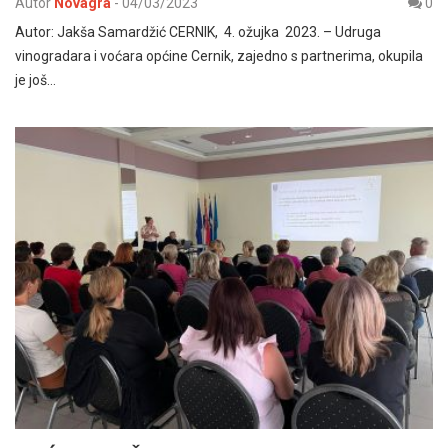
Autor
Novagra
-
04/03/2023
0
Autor: Jakša Samardžić CERNIK, 4. ožujka 2023. – Udruga
vinogradara i voćara općine Cernik, zajedno s partnerima, okupila
je još…