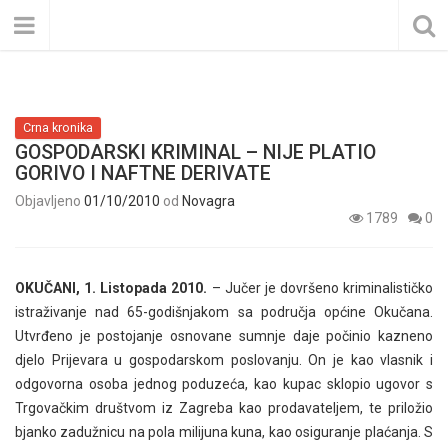
Crna kronika
GOSPODARSKI KRIMINAL – NIJE PLATIO
GORIVO I NAFTNE DERIVATE
Objavljeno
01/10/2010
od
Novagra
1789
0
OKUČANI, 1. Listopada 2010.
– Jučer je dovršeno kriminalističko
istraživanje nad 65-godišnjakom sa područja općine Okučana.
Utvrđeno je postojanje osnovane sumnje daje počinio kazneno
djelo Prijevara u gospodarskom poslovanju. On je kao vlasnik i
odgovorna osoba jednog poduzeća, kao kupac sklopio ugovor s
Trgovačkim društvom iz Zagreba kao prodavateljem, te priložio
bjanko zadužnicu na pola milijuna kuna, kao osiguranje plaćanja. S