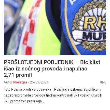
PROŠLOTJEDNI POBJEDNIK – Biciklist
išao iz noćnog provoda i napuhao
2,71 promil
Autor
Novagra
-
25/09/2024
0
Foto Policija brodsko-posavska Policijski službenici su prilikom
nadzora prometa prošloga tjedna kontrolirali 571 vozilo i utvrdili
320 prometnih prekršaja…