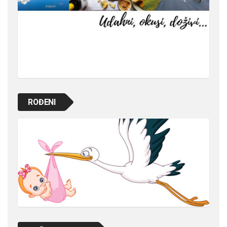
ROĐENI