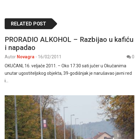
RELATED POST
PRORADIO ALKOHOL – Razbijao u kafiću
i napadao
Autor
Novagra
-
16/02/2011
0
OKUČANI, 16. veljače 2011. – Oko 17.30 sati jučer u Okučanima
unutar ugostiteljskog objekta, 39-godišnjak je narušavao javni red
i…