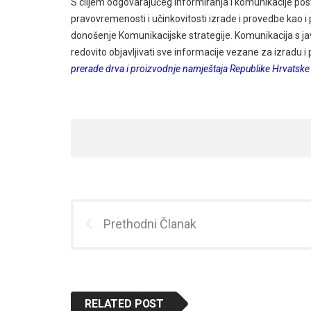
S ciljem odgovarajućeg informiranja i komunikacije post
pravovremenosti i učinkovitosti izrade i provedbe kao i
donošenje Komunikacijske strategije. Komunikacija s ja
redovito objavljivati sve informacije vezane za izradu 
prerade drva i proizvodnje namještaja Republike Hrvatske
Prethodni Članak
RELATED POST