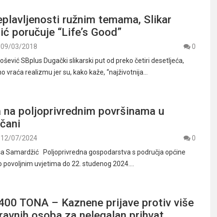
plavljenosti ružnim temama, Slikar
ić poručuje “Life’s Good”
09/03/2018
0
šević SBplus Dugački slikarski put od preko četiri desetljeća,
 vraća realizmu jer su, kako kaže, “najživotnija…
a na poljoprivrednim površinama u
čani
12/07/2024
0
ša Samardžić Poljoprivredna gospodarstva s područja općine
 povoljnim uvjetima do 22. studenog 2024.…
400 TONA – Kaznene prijave protiv više
 pravnih osoba za nelegalan prihvat