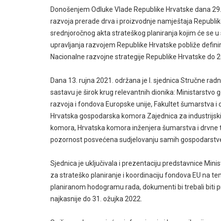
Donošenjem Odluke Vlade Republike Hrvatske dana 29. 
razvoja prerade drva i proizvodnje namještaja Republike
srednjoročnog akta strateškog planiranja kojim će se 
upravljanja razvojem Republike Hrvatske pobliže definirat
Nacionalne razvojne strategije Republike Hrvatske do 2
Dana 13. rujna 2021. održana je I. sjednica Stručne ra
sastavu je širok krug relevantnih dionika: Ministarstvo
razvoja i fondova Europske unije, Fakultet šumarstva i d
Hrvatska gospodarska komora Zajednica za industrijski
komora, Hrvatska komora inženjera šumarstva i drvne t
pozornost posvećena sudjelovanju samih gospodarstveni
Sjednica je uključivala i prezentaciju predstavnice Min
za strateško planiranje i koordinaciju fondova EU na te
planiranom hodogramu rada, dokumenti bi trebali biti p
najkasnije do 31. ožujka 2022.