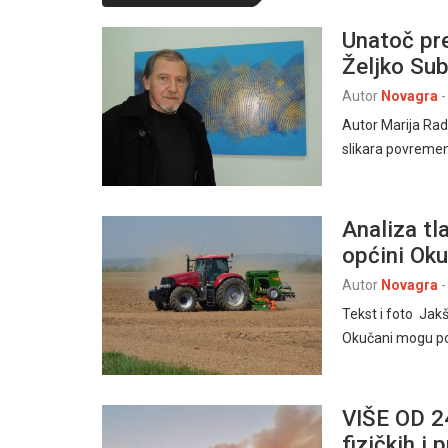
Unatoč pre
Željko Sub
Autor
Novagra
-
Autor Marija Rado
slikara povremeno
Analiza tl
općini Oku
Autor
Novagra
-
Tekst i foto Jak
Okučani mogu po
VIŠE OD 2
fizičkih i