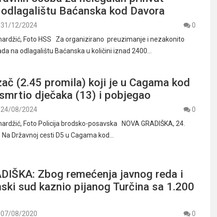
 odlagalištu Baćanska kod Davora
31/12/2024
0
mardžić, Foto HSS Za organizirano preuzimanje i nezakonito
ada na odlagalištu Baćanska u količini iznad 2400…
ač (2.45 promila) koji je u Cagama kod
smrtio dječaka (13) i pobjegao
24/08/2024
0
mardžić, Foto Policija brodsko-posavska NOVA GRADIŠKA, 24.
– Na Državnoj cesti D5 u Cagama kod…
IŠKA: Zbog remećenja javnog reda i
ski sud kaznio pijanog Turčina sa 1.200
07/08/2020
0