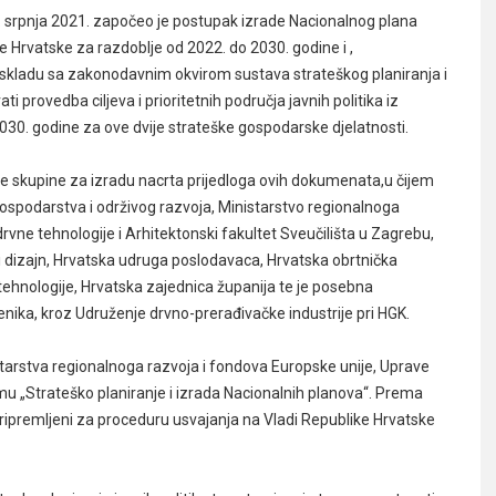
srpnja 2021. započeo je postupak izrade Nacionalnog plana
 Hrvatske za razdoblje od 2022. do 2030. godine i ,
u skladu sa zakonodavnim okvirom sustava strateškog planiranja i
i provedba ciljeva i prioritetnih područja javnih politika iz
030. godine za ove dvije strateške gospodarske djelatnosti.
dne skupine za izradu nacrta prijedloga ovih dokumenata,u čijem
 gospodarstva i održivog razvoja, Ministarstvo regionalnoga
rvne tehnologije i Arhitektonski fakultet Sveučilišta u Zagrebu,
 dizajn, Hrvatska udruga poslodavaca, Hrvatska obrtnička
ehnologije, Hrvatska zajednica županija te je posebna
ka, kroz Udruženje drvno-prerađivačke industrije pri HGK.
istarstva regionalnoga razvoja i fondova Europske unije, Uprave
mu „Strateško planiranje i izrada Nacionalnih planova“. Prema
ripremljeni za proceduru usvajanja na Vladi Republike Hrvatske