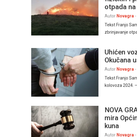
otpada na
Autor
Novagra
-
Tekst Franjo Sa
zbrinjavanje otp
Uhićen voz
Okučana u
Autor
Novagra
-
Tekst Franjo Sa
kolovoza 2024. 
NOVA GRAD
mira Općin
kuna
Autor
Novagra
-