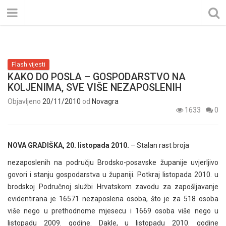
Flash vijesti
KAKO DO POSLA – GOSPODARSTVO NA
KOLJENIMA, SVE VIŠE NEZAPOSLENIH
Objavljeno
20/11/2010
od
Novagra
1633
0
NOVA GRADIŠKA, 20. listopada 2010.
– Stalan rast broja
nezaposlenih na području Brodsko-posavske županije uvjerljivo
govori i stanju gospodarstva u županiji. Potkraj listopada 2010. u
brodskoj Područnoj službi Hrvatskom zavodu za zapošljavanje
evidentirana je 16571 nezaposlena osoba, što je za 518 osoba
više nego u prethodnome mjesecu i 1669 osoba više nego u
listopadu 2009. godine. Dakle, u listopadu 2010. godine