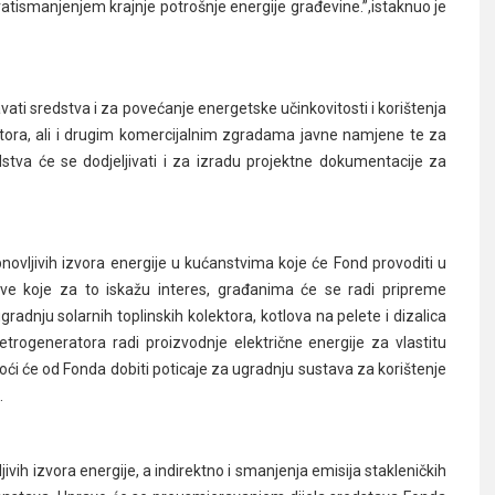
iratismanjenjem krajnje potrošnje energije građevine.”,istaknuo je
vati sredstva i za povećanje energetske učinkovitosti i korištenja
ktora, ali i drugim komercijalnim zgradama javne namjene te za
stva će se dodjeljivati i za izradu projektne dokumentacije za
novljivih izvora energije u kućanstvima koje će Fond provoditi u
ave koje za to iskažu interes, građanima će se radi pripreme
radnju solarnih toplinskih kolektora, kotlova na pelete i dizalica
jetrogeneratora radi proizvodnje električne energije za vlastitu
oći će od Fonda dobiti poticaje za ugradnju sustava za korištenje
.
vih izvora energije, a indirektno i smanjenja emisija stakleničkih