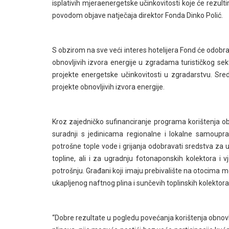
isplativih mjeraenergetske učinkovitosti koje će rezult
povodom objave natječaja direktor Fonda Dinko Polić.
S obzirom na sve veći interes hotelijera Fond će odobra
obnovljivih izvora energije u zgradama turističkog se
projekte energetske učinkovitosti u zgradarstvu. Sred
projekte obnovljivih izvora energije.
Kroz zajedničko sufinanciranje programa korištenja ob
suradnji s jedinicama regionalne i lokalne samoupr
potrošne tople vode i grijanja odobravati sredstva za ug
topline, ali i za ugradnju fotonaponskih kolektora i v
potrošnju. Građani koji imaju prebivalište na otocima m
ukapljenog naftnog plina i sunčevih toplinskih kolektora
“Dobre rezultate u pogledu povećanja korištenja obnovlji