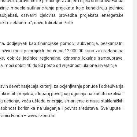
ućanstava. Upravo će se preusmjeravanjem dijela sredstava Fonda
nje modele sufinanciranja projekata koje kandidiraju jedinice
bjekati, ostvariti cjelovita provedba projekata energetske
tskim sektorima.”, navodi direktor Polić.
a, dodjeljivati kao financijske pomoći, subvencije, beskamatni
loživi iznosi po projektu bit će od 12.000,00 kuna za građane pa
ke, dok će jedinice regionalne, odnosno lokalne samouprave,
, moći dobiti 40 do 80 posto od vrijednosti ukupne investicije.
ih devet natječaja kriteriji za ocjenjivanje ponude i određivanja
onkretnih projekta, stupanj povoljnog utjecaja na zaštitu okoliša i
g rješenja, veća ušteda energije, smanjenje emisija stakleničkih
sobnost korisnika na ulaganja i povrat sredstava. Sve upute i
tranici Fonda – www.fzoeu.hr.