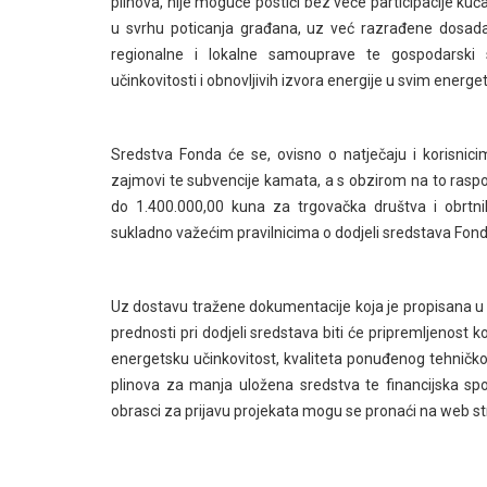
plinova, nije moguće postići bez veće participacije k
u svrhu poticanja građana, uz već razrađene dosadaš
regionalne i lokalne samouprave te gospodarski su
učinkovitosti i obnovljivih izvora energije u svim energe
Sredstva Fonda će se, ovisno o natječaju i korisnicim
zajmovi te subvencije kamata, a s obzirom na to raspo
do 1.400.000,00 kuna za trgovačka društva i obrtni
sukladno važećim pravilnicima o dodjeli sredstava Fonda
Uz dostavu tražene dokumentacije koja je propisana u sv
prednosti pri dodjeli sredstava biti će pripremljenost k
energetsku učinkovitost, kvaliteta ponuđenog tehničko
plinova za manja uložena sredstva te financijska spo
obrasci za prijavu projekata mogu se pronaći na web s