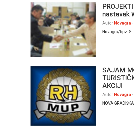
PROJEKTI 
nastavak
Autor
Novagra
-
Novagra/bpz SLA
SAJAM MO
TURISTIČ
AKCIJI
Autor
Novagra
-
NOVA GRADIŠKA, 5