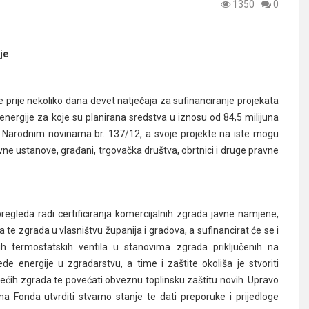
1350
0
je
je prije nekoliko dana devet natječaja za sufinanciranje projekata
a energije za koje su planirana sredstva u iznosu od 84,5 milijuna
 u Narodnim novinama br. 137/12, a svoje projekte na iste mogu
avne ustanove, građani, trgovačka društva, obrtnici i druge pravne
egleda radi certificiranja komercijalnih zgrada javne namjene,
 te zgrada u vlasništvu županija i gradova, a sufinancirat će se i
skih termostatskih ventila u stanovima zgrada priključenih na
tede energije u zgradarstvu, a time i zaštite okoliša je stvoriti
jećih zgrada te povećati obveznu toplinsku zaštitu novih. Upravo
ima Fonda utvrditi stvarno stanje te dati preporuke i prijedloge