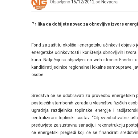
Objavljeno
15/12/2012
od
Novagra
Prilika da dobijete novac za obnovljive izvore energi
Fond za zaštitu okoliša i energetsku učinkovit objavio 
energetske učinkovitosti i korištenja obnovljivih izvor
kuna. Natječaji su objavljeni na web stranici Fonda i
kandidirati jedinice regionalne i lokalne samouprave, j
osobe.
Sredstva će se odobravati za provedbu energetskih pr
postojećih stambenih zgrada u vlasništvu fizičkih osoba
ugradnja razdjelnika toplinske energije i radijator
centralizirani toplinski sustav. “Cilj sveobuhvatne uš
preduvjete za sustavnu sanaciju i rekonstrukciju posto
će energetski pregledi koji će se financirati sredstv