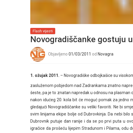
Flash vijesti
Novogradiščanke gostuju u
Objavljeno
01/03/2011
od
Novagra
1. ožujak 2011.
– Novogradiške odbojkašice su visokom
zasluženom pobjedom nad Zadrankama znatno napredova
šeste, pa je to znatan napredak u odnosu na plasman od 
nakon idućeg 20. kola bit će moguć pomak za jedno mj
gledajući Novogradiščanke su veliki favoriti. Ne bi smjelo
svim linijama ekipe bolje od Dubrovkinja. Da nebi bilo
Dubrovnik putuje dan ranije i da se po prvi puta u ovoj
igračice da prošeću lijepim Stradunom i Pilama, odu d