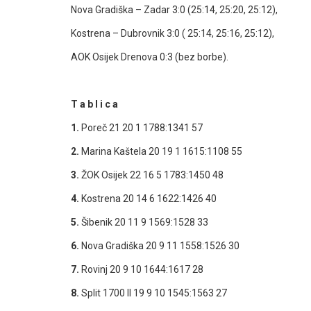
Nova Gradiška – Zadar 3:0 (25:14, 25:20, 25:12),
Kostrena – Dubrovnik 3:0 ( 25:14, 25:16, 25:12),
AOK Osijek Drenova 0:3 (bez borbe).
T a b l i c a
1.
Poreč 21 20 1 1788:1341 57
2.
Marina Kaštela 20 19 1 1615:1108 55
3.
ŽOK Osijek 22 16 5 1783:1450 48
4.
Kostrena 20 14 6 1622:1426 40
5.
Šibenik 20 11 9 1569:1528 33
6.
Nova Gradiška 20 9 11 1558:1526 30
7.
Rovinj 20 9 10 1644:1617 28
8.
Split 1700 II 19 9 10 1545:1563 27