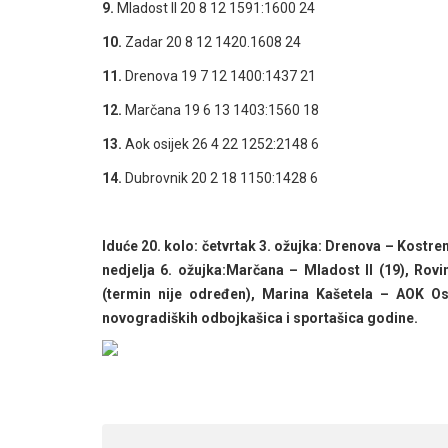
9.
Mladost II 20 8 12 1591:1600 24
10.
Zadar 20 8 12 1420.1608 24
11.
Drenova 19 7 12 1400:1437 21
12.
Marčana 19 6 13 1403:1560 18
13.
Aok osijek 26 4 22 1252:2148 6
14.
Dubrovnik 20 2 18 1150:1428 6
Iduće 20. kolo: četvrtak 3. ožujka: Drenova – Kostren
nedjelja 6. ožujka:Marčana – Mladost II (19), Rovi
(termin nije određen), Marina Kašetela – AOK Osij
novogradiških odbojkašica i sportašica godine.