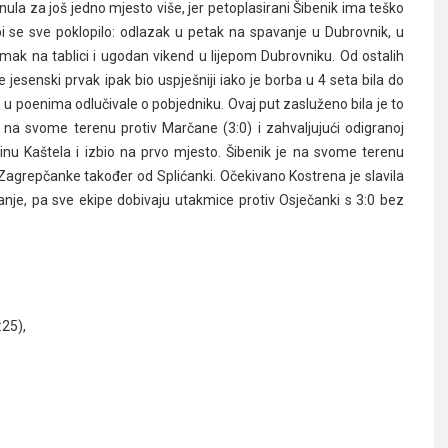
nula za još jedno mjesto više, jer petoplasirani Šibenik ima teško
bi se sve poklopilo: odlazak u petak na spavanje u Dubrovnik, u
omak na tablici i ugodan vikend u lijepom Dubrovniku. Od ostalih
e jesenski prvak ipak bio uspješniji iako je borba u 4 seta bila do
e u poenima odlučivale o pobjedniku. Ovaj put zasluženo bila je to
 na svome terenu protiv Marčane (3:0) i zahvaljujući odigranoj
nu Kaštela i izbio na prvo mjesto. Šibenik je na svome terenu
agrepčanke također od Splićanki. Očekivano Kostrena je slavila
nje, pa sve ekipe dobivaju utakmice protiv Osječanki s 3:0 bez
:25),