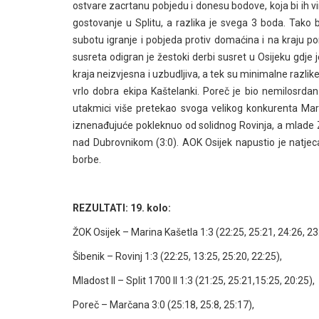
ostvare zacrtanu pobjedu i donesu bodove, koja bi ih vi
gostovanje u Splitu, a razlika je svega 3 boda. Tako 
subotu igranje i pobjeda protiv domaćina i na kraju p
susreta odigran je žestoki derbi susret u Osijeku gdje j
kraja neizvjesna i uzbudljiva, a tek su minimalne razlik
vrlo dobra ekipa Kaštelanki. Poreč je bio nemilosrdan
utakmici više pretekao svoga velikog konkurenta Mari
iznenađujuće pokleknuo od solidnog Rovinja, a mlade Z
nad Dubrovnikom (3:0). AOK Osijek napustio je natjeca
borbe.
REZULTATI: 19. kolo:
ŽOK Osijek – Marina Kašetla 1:3 (22:25, 25:21, 24:26, 23
Šibenik – Rovinj 1:3 (22:25, 13:25, 25:20, 22:25),
Mladost II – Split 1700 II 1:3 (21:25, 25:21,15:25, 20:25),
Poreč – Marčana 3:0 (25:18, 25:8, 25:17),