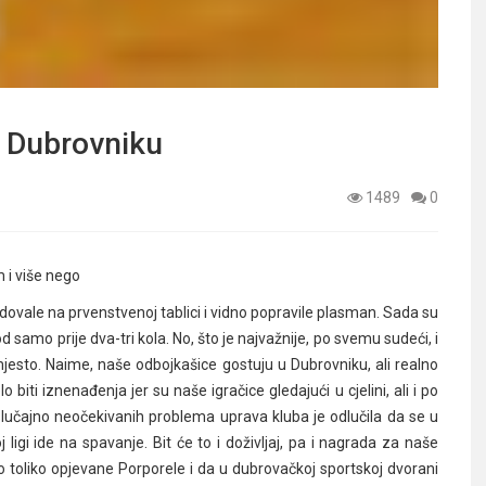
 Dubrovniku
1489
0
 i više nego
le na prvenstvenoj tablici i vidno popravile plasman. Sada su
samo prije dva-tri kola. No, što je najvažnije, po svemu sudeći, i
esto. Naime, naše odbojkašice gostuju u Dubrovniku, ali realno
 biti iznenađenja jer su naše igračice gledajući u cjelini, ali i po
 slučajno neočekivanih problema uprava kluba je odlučila da se u
 ligi ide na spavanje. Bit će to i doživljaj, pa i nagrada za naše
o toliko opjevane Porporele i da u dubrovačkoj sportskoj dvorani