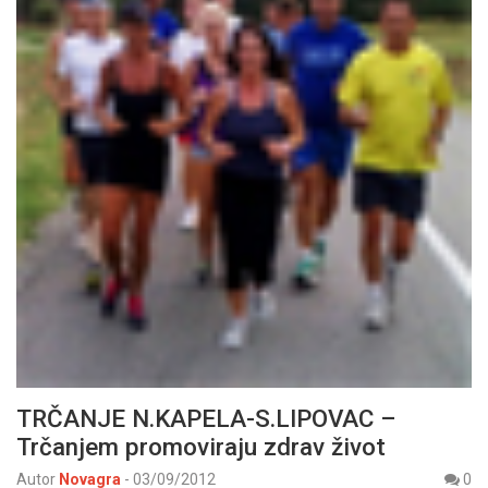
TRČANJE N.KAPELA-S.LIPOVAC –
Trčanjem promoviraju zdrav život
Autor
Novagra
-
03/09/2012
0