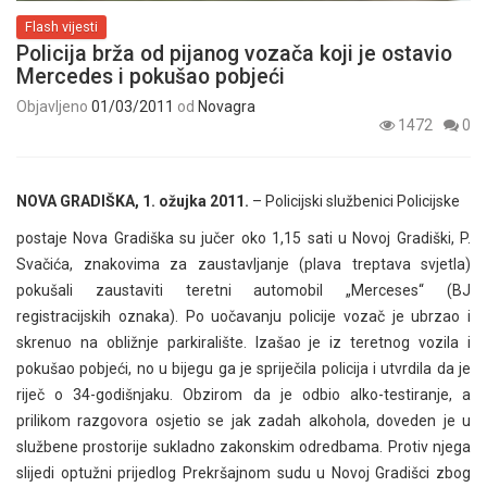
Flash vijesti
Policija brža od pijanog vozača koji je ostavio
Mercedes i pokušao pobjeći
Objavljeno
01/03/2011
od
Novagra
1472
0
NOVA GRADIŠKA, 1. ožujka 2011.
– Policijski službenici Policijske
postaje Nova Gradiška su jučer oko 1,15 sati u Novoj Gradiški, P.
Svačića, znakovima za zaustavljanje (plava treptava svjetla)
pokušali zaustaviti teretni automobil „Merceses“ (BJ
registracijskih oznaka). Po uočavanju policije vozač je ubrzao i
skrenuo na obližnje parkiralište. Izašao je iz teretnog vozila i
pokušao pobjeći, no u bijegu ga je spriječila policija i utvrdila da je
riječ o 34-godišnjaku. Obzirom da je odbio alko-testiranje, a
prilikom razgovora osjetio se jak zadah alkohola, doveden je u
službene prostorije sukladno zakonskim odredbama. Protiv njega
slijedi optužni prijedlog Prekršajnom sudu u Novoj Gradišci zbog