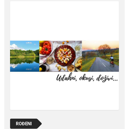
ROĐENI