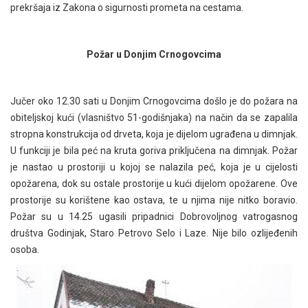
prekršaja iz Zakona o sigurnosti prometa na cestama.
Požar u Donjim Crnogovcima
Jučer oko 12.30 sati u Donjim Crnogovcima došlo je do požara na
obiteljskoj kući (vlasništvo 51-godišnjaka) na način da se zapalila
stropna konstrukcija od drveta, koja je dijelom ugrađena u dimnjak.
U funkciji je bila peć na kruta goriva priključena na dimnjak. Požar
je nastao u prostoriji u kojoj se nalazila peć, koja je u cijelosti
opožarena, dok su ostale prostorije u kući dijelom opožarene. Ove
prostorije su korištene kao ostava, te u njima nije nitko boravio.
Požar su u 14.25 ugasili pripadnici Dobrovoljnog vatrogasnog
društva Godinjak, Staro Petrovo Selo i Laze. Nije bilo ozlijeđenih
osoba.