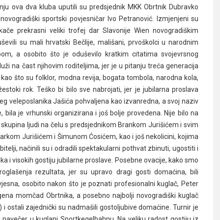
radnju ova dva kluba uputili su predsjednik MKK Obrtnik Dubravko
 novogradiški sportski povjesničar Ivo Petranović. Izmjenjeni su
kače prekrasni veliki trofej dar Slavonije Wien novogradiškim
ševili su mali hrvatski Bečlije, mališani, prvoškolci u narodnim
pom, a osobito što je oduševilo kratkim citatima svojevrsnog
i na čast njihovim roditeljima, jer je u pitanju treća generacija
aja, kao što su folklor, modna revija, bogata tombola, narodna kola,
žestoki rok. Teško bi bilo sve nabrojati, jer je jubilarna proslava
našeg veleposlanika Jašića pohvaljena kao izvanredna, a svoj naziv
bila je vrhunski organizirana i još bolje provedena. Nije bilo na
la skupina ljudi na čelu s predsjednikom Brankom Jurišićem i svim
arkom Jurišićem i Šimunom Ćosićem, kao i još nekolicini, kojima
i, načinili su i odradili spektakularni pothvat zbinuti, ugostiti i
nika i visokih gostiju jubilarne proslave. Posebne ovacije, kako smo
roglašenja rezultata, jer su upravo dragi gosti domaćina, bili
zvjesna, osobito nakon što je poznati profesionalni kuglač, Peter
gena momčad Obrtnika, a posebno najbolji novogradiški kuglač
 i ostali zajednički su nadmašili gostoljubive domaćine. Turnir je
 navečer u kuglani Sportkegelbahnu. Na veliku radost gostiju iz