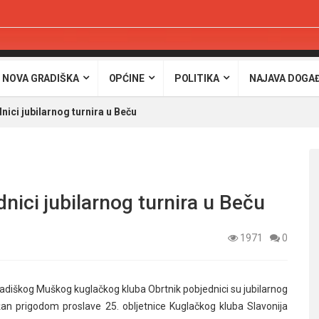
 NOVA GRADIŠKA
OPĆINE
POLITIKA
NAJAVA DOGA
ici jubilarnog turnira u Beču
nici jubilarnog turnira u Beču
1971
0
adiškog Muškog kuglačkog kluba Obrtnik pobjednici su jubilarnog
ržan prigodom proslave 25. obljetnice Kuglačkog kluba Slavonija