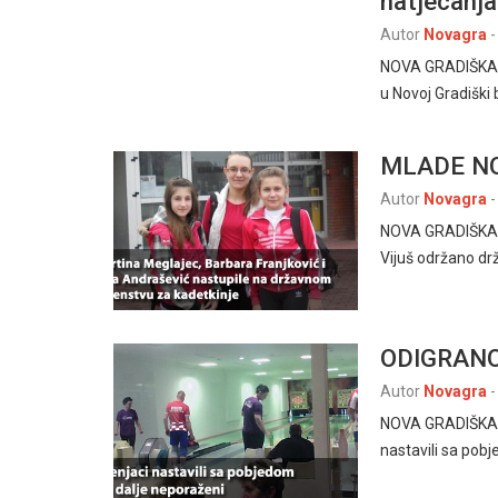
natjecanja
Autor
Novagra
-
NOVA GRADIŠKA 20
u Novoj Gradiški
MLADE N
Autor
Novagra
-
NOVA GRADIŠKA, 
Vijuš održano dr
ODIGRANO
Autor
Novagra
-
NOVA GRADIŠKA – 
nastavili sa pob