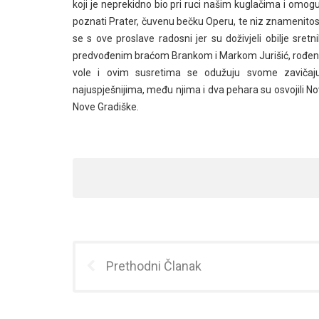
koji je neprekidno bio pri ruci našim kuglačima i omog
poznati Prater, čuvenu bečku Operu, te niz znamenitosti
se s ove proslave radosni jer su doživjeli obilje sre
predvođenim braćom Brankom i Markom Jurišić, rođenim 
vole i ovim susretima se odužuju svome zavičaju,
najuspješnijima, među njima i dva pehara su osvojili Novo
Nove Gradiške.
Prethodni Članak