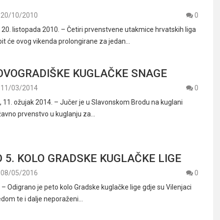
20/10/2010
0
. listopada 2010. – Četiri prvenstvene utakmice hrvatskih liga
 bit će ovog vikenda prolongirane za jedan…
OVOGRADIŠKE KUGLAČKE SNAGE
11/03/2014
0
11. ožujak 2014. – Jučer je u Slavonskom Brodu na kuglani
žavno prvenstvo u kuglanju za…
 5. KOLO GRADSKE KUGLAČKE LIGE
08/05/2016
0
Odigrano je peto kolo Gradske kuglačke lige gdje su Vilenjaci
jedom te i dalje neporaženi…