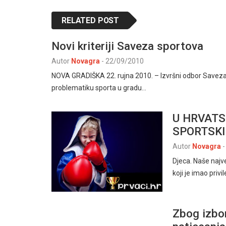
RELATED POST
Novi kriteriji Saveza sportova
Autor
Novagra
-
22/09/2010
NOVA GRADIŠKA 22. rujna 2010. – Izvršni odbor Saveza 
problematiku sporta u gradu…
U HRVATS
SPORTSKI
Autor
Novagra
-
Djeca. Naše najve
koji je imao privil
Zbog izbo