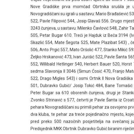
Nove Gradiške prva momčad Obrtnika srušila je uku
Novogradiščani su igrali u sastavu: Mario Brađašević 5
522, Pavle Filipović 544, Josip Glavaš 556. Drugo m
3243 čunjeva, u sastavu: Milenko Čavlović 548, Zahir Ta
505, Petar Bugar 610. Treći je Hajduk iz Beča 3194 (I
Skazlić 554, Mate Šegota 525, Mate Plazibat 543) , č
506, Anto Prgić 557, Mato Oršolić 477, Stanko Mikić 59
Željko Hrskanović 473, Ivan Jurišić 522, Pavle Šanta 565
552, Willibald Hetlinger 540, Herbert Bauer 520, Hors
sedma Slavonija II 3046 (Šimun Ćosić 470, Franjo Mata
522, Drago Migles 543) i osmi Ortnik II Nova Gradiška
501, Dubravko Gubić/ Josip Tokić 484, Bane Tomašić 51
Peter Bugar sa 610 oborenih čunjeva, drugi je Stanko
Zvonko Strinavić s 577, četvrti je Pavle Šanta iz Croati
pehara Novogradiščani su primili pehar za osvojeno prv
dva kluba, te pehar za treće pojedinačno mjesto, koje
pred preko 500 nazočnih posjetitelja na svečanoj ju
Predsjednik MKK Obrtnik Dubravko Gubić biranim riječi