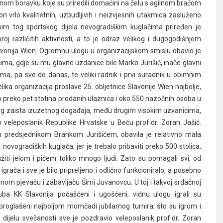
om boravku koje su priredili domaćini na čelu s agilnom braćom
vrlo kvalitetnih, uzbudljivih i neizvjesnih utakmica zasluženo
osim tog sportskog dijela novogradiškim kuglačima priređen je
roj različitih aktivnosti, a to je odraz velikog i dugogodišnjem
Slavonija Wien. Ogromnu ulogu u organizacijskom smislu obavio je
cima, gdje su mu glavne uzdanice bile Marko Jurišić, inače glavni
cima, pa sve do danas, te veliki radnik i prvi suradnik u obimnim
lika organizacija proslave 25. obljetnice Slavonije Wien najbolje,
o preko pet stotina prodanih ulaznica i oko 550 nazočnih osoba u
vog zaista izuzetnog događaja, među drugim visokim uzvanicima,
 veleposlanik Republike Hrvatske u Beču prof.dr. Zoran Jašić.
m predsjednikom Brankom Jurišićem, obavila je relativno mala
ovogradiških kuglača, jer je trebalo pribaviti preko 500 stolica,
užiti jelom i pićem toliko mnogo ljudi. Zato su pomagali svi, od
igrača i sve je bilo pripreljeno i odlično funkcioniralo, a posebno
sjajnom pjevaču i zabavljaču Šimi Juvanovcu. U toj i takvoj srdačnoj
kluba KK Slavonija počašćeni i ugošćeni, vidnu ulogu igrali su
 proglašeni najboljom momčadi jubilarnog turnira, što su igrom i
 dijelu svečanosti sve je pozdravio veleposlanik prof.dr. Zoran