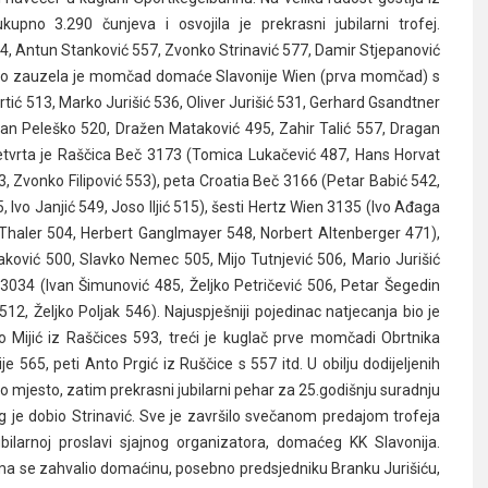
pno 3.290 čunjeva i osvojila je prekrasni jubilarni trofej.
34, Antun Stanković 557, Zvonko Strinavić 577, Damir Stjepanović
jesto zauzela je momčad domaće Slavonije Wien (prva momčad) s
rtić 513, Marko Jurišić 536, Oliver Jurišić 531, Gerhard Gsandtner
van Peleško 520, Dražen Mataković 495, Zahir Talić 557, Dragan
etvrta je Raščica Beč 3173 (Tomica Lukačević 487, Hans Horvat
3, Zvonko Filipović 553), peta Croatia Beč 3166 (Petar Babić 542,
, Ivo Janjić 549, Joso Iljić 515), šesti Hertz Wien 3135 (Ivo Ađaga
t Thaler 504, Herbert Ganglmayer 548, Norbert Altenberger 471),
ković 500, Slavko Nemec 505, Mijo Tutnjević 506, Mario Jurišić
 3034 (Ivan Šimunović 485, Željko Petričević 506, Petar Šegedin
2, Željko Poljak 546). Najuspješniji pojedinac natjecanja bio je
 Mijić iz Raščices 593, treći je kuglač prve momčadi Obrtnika
je 565, peti Anto Prgić iz Ruščice s 557 itd. U obilju dodijeljenih
o mjesto, zatim prekrasni jubilarni pehar za 25.godišnju suradnju
g je dobio Strinavić. Sve je završilo svečanom predajom trofeja
bilarnoj proslavi sjajnog organizatora, domaćeg KK Slavonija.
ma se zahvalio domaćinu, posebno predsjedniku Branku Jurišiću,