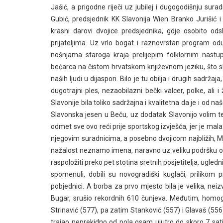
Jašić, a prigodne riječi uz jubilej i dugogodišnju su
Gubić, predsjednik KK Slavonija Wien Branko Jurišić i
krasni darovi dvojice predsjednika, gdje osobito ods
prijateljima. Uz vrlo bogat i raznovrstan program odu
nošnjama staroga kraja prelijepim folklornim nastu
bećarca na čistom hrvatskom književnom jeziku, što služ
naših ljudi u dijaspori. Bilo je tu obilja i drugih sadrž
dugotrajni ples, nezaobilazni bečki valcer, polke, ali i 
Slavonije bila toliko sadržajna i kvalitetna da je i od 
Slavonska jesen u Beču, uz dodatak Slavonijo volim te, 
odmet sve ovo reći prije sportskog izvješća, jer je ma
njegovim suradnicima, a posebno dvojicom najbližih, M
nažalost neznamo imena, naravno uz veliku podršku obitelj
raspoložiti preko pet stotina sretnih posjetitelja, ugled
spomenuli, dobili su novogradiški kuglači, prilikom p
pobjednici. A borba za prvo mjesto bila je velika, nei
Bugar, srušio rekordnih 610 čunjeva. Međutim, homo
Strinavić (577), pa zatim Stanković (557) i Glavaš (556)
trajao neprekidno od pola osam ujutro do skoro 7 sati