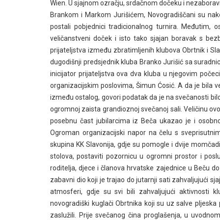
Wien. U sjajnom ozračju, srdačnom dočeku i nezaboravn
Brankom i Markom Jurišićem, Novogradiščani su nakon 
postali pobjednici tradicionalnog turnira. Međutim, 
veličanstveni doček i isto tako sjajan boravak s bezb
prijateljstva između zbratimljenih klubova Obrtnik i 
dugodišnji predsjednik kluba Branko Jurišić sa suradni
inicijator prijateljstva ova dva kluba u njegovim poče
organizacijskim poslovima, Šimun Ćosić. A da je bila ve
između ostalog, govori podatak da je na svečanosti bil
ogromnoj zaista grandioznoj svečanoj sali. Veličinu o
posebnu čast jubilarcima iz Beča ukazao je i osobno
Ogroman organizacijski napor na čelu s sveprisutni
skupina KK Slavonija, gdje su pomogle i dvije momčadi n
stolova, postaviti pozornicu u ogromni prostor i posl
roditelja, djece i članova hrvatske zajednice u Beču do 
zabavni dio koji je trajao do jutarnji sati zahvaljujući 
atmosferi, gdje su svi bili zahvaljujući aktivnosti 
novogradiški kuglači Obrtnika koji su uz salve pljeska
zaslužili. Prije svečanog čina proglašenja, u uvodnom