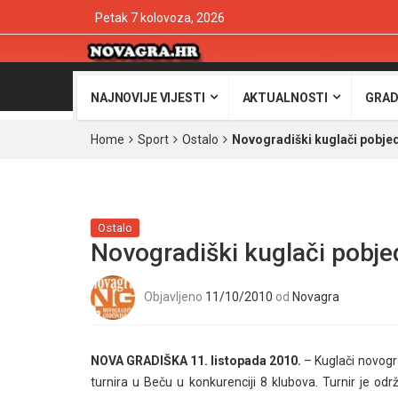
Petak 7 kolovoza, 2026
NAJNOVIJE VIJESTI
AKTUALNOSTI
GRAD
Home
Sport
Ostalo
Novogradiški kuglači pobjedn
Ostalo
Novogradiški kuglači pobjed
Objavljeno
11/10/2010
od
Novagra
NOVA GRADIŠKA 11. listopada 2010.
– Kuglači novogr
turnira u Beču u konkurenciji 8 klubova. Turnir je od