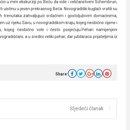
ućio u mini ekskurziji po Beču da vide i veličanstveni Schembrun,
 uistinu u jesen prekrasnog Beča. Novogradiški kuglači vratili su
tnih trenutaka zahvaljujući srdačnim i gostoljubivim domaćinima,
uz rijeku Savu, u novogradiškom kraju, kojeg neobično cijene i
 kojeg neobično vole i često posjećuju.Pehari namijenjeni
gradiščani, a u sredini veliki pehar, dar jubilaraca prijateljima iz
Share:
Sljedeći članak