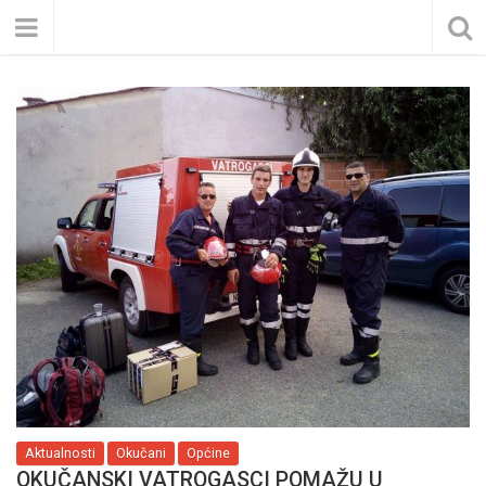
Aktualnosti
Okučani
Općine
OKUČANSKI VATROGASCI POMAŽU U