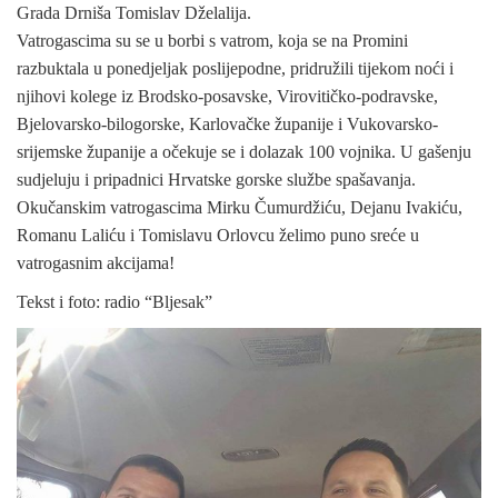
Grada Drniša Tomislav Dželalija.
Vatrogascima su se u borbi s vatrom, koja se na Promini
razbuktala u ponedjeljak poslijepodne, pridružili tijekom noći i
njihovi kolege iz Brodsko-posavske, Virovitičko-podravske,
Bjelovarsko-bilogorske, Karlovačke županije i Vukovarsko-
srijemske županije a očekuje se i dolazak 100 vojnika. U gašenju
sudjeluju i pripadnici Hrvatske gorske službe spašavanja.
Okučanskim vatrogascima Mirku Čumurdžiću, Dejanu Ivakiću,
Romanu Laliću i Tomislavu Orlovcu želimo puno sreće u
vatrogasnim akcijama!
Tekst i foto: radio “Bljesak”