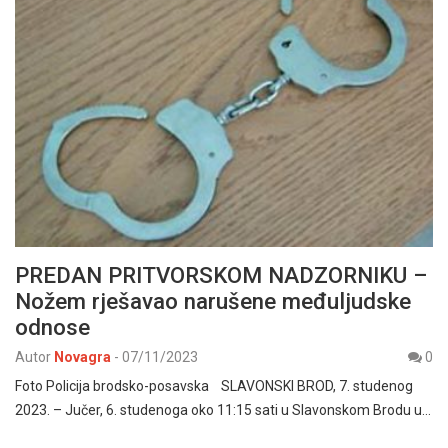
PREDAN PRITVORSKOM NADZORNIKU –
Nožem rješavao narušene međuljudske
odnose
Autor
Novagra
-
07/11/2023
0
Foto Policija brodsko-posavska SLAVONSKI BROD, 7. studenog
2023. – Jučer, 6. studenoga oko 11:15 sati u Slavonskom Brodu u…