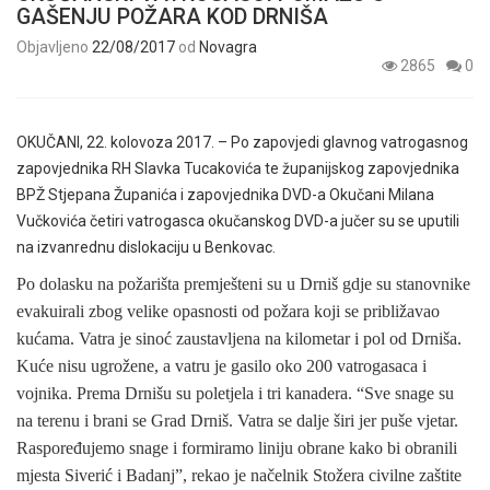
GAŠENJU POŽARA KOD DRNIŠA
Objavljeno
22/08/2017
od
Novagra
2865
0
OKUČANI, 22. kolovoza 2017. – Po zapovjedi glavnog vatrogasnog
zapovjednika RH Slavka Tucakovića te županijskog zapovjednika
BPŽ Stjepana Županića i zapovjednika DVD-a Okučani Milana
Vučkovića četiri vatrogasca okučanskog DVD-a jučer su se uputili
na izvanrednu dislokaciju u Benkovac.
Po dolasku na požarišta premješteni su u Drniš gdje su stanovnike
evakuirali zbog velike opasnosti od požara koji se približavao
kućama. Vatra je sinoć zaustavljena na kilometar i pol od Drniša.
Kuće nisu ugrožene, a vatru je gasilo oko 200 vatrogasaca i
vojnika. Prema Drnišu su poletjela i tri kanadera. “Sve snage su
na terenu i brani se Grad Drniš. Vatra se dalje širi jer puše vjetar.
Raspoređujemo snage i formiramo liniju obrane kako bi obranili
mjesta Siverić i Badanj”, rekao je načelnik Stožera civilne zaštite