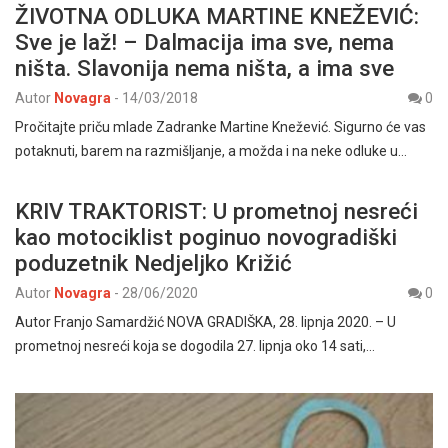
ŽIVOTNA ODLUKA MARTINE KNEŽEVIĆ:
Sve je laž! – Dalmacija ima sve, nema
ništa. Slavonija nema ništa, a ima sve
Autor
Novagra
-
14/03/2018
0
Pročitajte priču mlade Zadranke Martine Knežević. Sigurno će vas
potaknuti, barem na razmišljanje, a možda i na neke odluke u…
KRIV TRAKTORIST: U prometnoj nesreći
kao motociklist poginuo novogradiški
poduzetnik Nedjeljko Križić
Autor
Novagra
-
28/06/2020
0
Autor Franjo Samardžić NOVA GRADIŠKA, 28. lipnja 2020. – U
prometnoj nesreći koja se dogodila 27. lipnja oko 14 sati,…