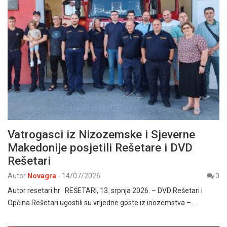
Vatrogasci iz Nizozemske i Sjeverne
Makedonije posjetili Rešetare i DVD
Rešetari
Autor
Novagra
-
14/07/2026
0
Autor resetari.hr REŠETARI, 13. srpnja 2026. – DVD Rešetari i
Općina Rešetari ugostili su vrijedne goste iz inozemstva –…