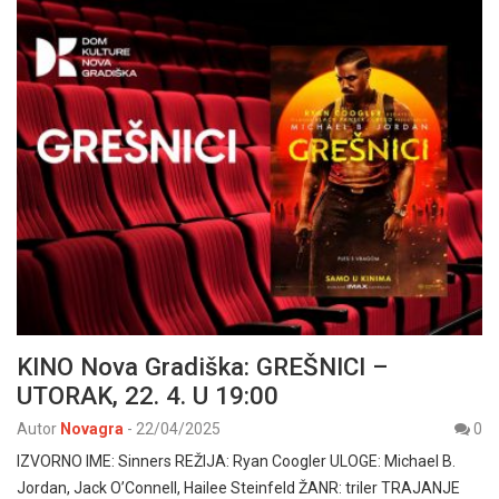
KINO Nova Gradiška: GREŠNICI –
UTORAK, 22. 4. U 19:00
Autor
Novagra
-
22/04/2025
0
IZVORNO IME: Sinners REŽIJA: Ryan Coogler ULOGE: Michael B.
Jordan, Jack O’Connell, Hailee Steinfeld ŽANR: triler TRAJANJE