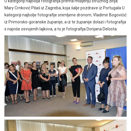
U kategoriji najbolja fotografija prema mišljenju stručnog žirija:
Mary Crnković Pilaš iz Zagreba, koja šalje pozdrave iz Portugala U
kategoriji najbolje fotografije snimljene dronom; Vladimir Bogovićić
iz Primorsko-goranske županije, a iz te županije dolazi i fotografija
s najviše osvojenih lajkova, a to je fotografija Dorijana Delosta.