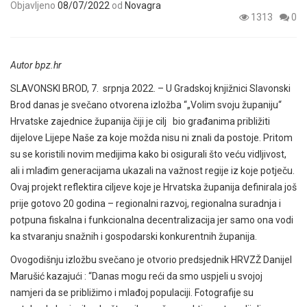
Objavljeno
08/07/2022
od
Novagra
1313
0
Autor bpz.hr
SLAVONSKI BROD, 7. srpnja 2022. – U Gradskoj knjižnici Slavonski
Brod danas je svečano otvorena izložba “„Volim svoju županiju“
Hrvatske zajednice županija čiji je cilj bio građanima približiti
dijelove Lijepe Naše za koje možda nisu ni znali da postoje. Pritom
su se koristili novim medijima kako bi osigurali što veću vidljivost,
ali i mlađim generacijama ukazali na važnost regije iz koje potječu.
Ovaj projekt reflektira ciljeve koje je Hrvatska županija definirala još
prije gotovo 20 godina – regionalni razvoj, regionalna suradnja i
potpuna fiskalna i funkcionalna decentralizacija jer samo ona vodi
ka stvaranju snažnih i gospodarski konkurentnih županija.
Ovogodišnju izložbu svečano je otvorio predsjednik HRVZŽ Danijel
Marušić kazajući : “Danas mogu reći da smo uspjeli u svojoj
namjeri da se približimo i mlađoj populaciji. Fotografije su