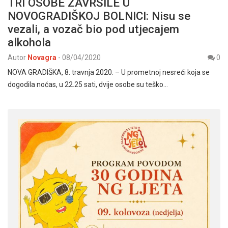
TRI OSOBE ZAVRŠILE U
NOVOGRADIŠKOJ BOLNICI: Nisu se
vezali, a vozač bio pod utjecajem
alkohola
Autor
Novagra
-
08/04/2020
0
NOVA GRADIŠKA, 8. travnja 2020. – U prometnoj nesreći koja se
dogodila noćas, u 22.25 sati, dvije osobe su teško…