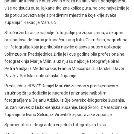
potaknule korisnike društvenih mreža na aktivnost: podijeljene su
više od tisuću puta, lajkane tko zna koliko puta, no ono najvažnije je
da potiču povezivanje s predivnim mjestima koje krije svaka
županija.” -rakao je Marušić.
Stručni žiri birao je najbolje fotografije po županijama, a ukupan
broj bodova definirao je konačnu rang listu. Osim žirija, nagrađena
je i fotografija koja je prikupila najviše glasova putem aplikacije
volimzup.hr. Predsjednica žirija je i ove godine bila profesionalna
fotografkinja Marija Milin, a uz nju su najbolje fotografije birali:
Petra Vadlja iz Međimurske, Franca Moscarda iz Istarske i Davor
Pavić iz Splitsko-dalmatinske županije.
Predsjednik HRVZŽ Danijel Marušić zajedno s predsjednicom
stručnog žirija dodijelio je nagrade i priznanja najboljim
fotografijama: Dejanu Adžiću iz Bjelovarsko-bilogorske županija,
Suzani Kevek iz Ličko-senjska županije, Lidiji Škoro iz Varaždinske
županije te Ivanu Selciu, iz Virovitičko-podravske županije.
Spomenuti su i drugi autori vrijednih fotografija a to su: