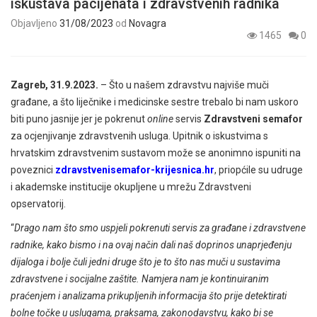
iskustava pacijenata i zdravstvenih radnika
Objavljeno
31/08/2023
od
Novagra
1465
0
Zagreb, 31.9.2023.
– Što u našem zdravstvu najviše muči
građane, a što liječnike i medicinske sestre trebalo bi nam uskoro
biti puno jasnije jer je pokrenut
online
servis
Zdravstveni semafor
za ocjenjivanje zdravstvenih usluga. Upitnik o iskustvima s
hrvatskim zdravstvenim sustavom može se anonimno ispuniti na
poveznici
zdravstvenisemafor-krijesnica.hr
, priopćile su udruge
i akademske institucije okupljene u mrežu Zdravstveni
opservatorij.
“
Drago nam što smo uspjeli pokrenuti servis za građane i zdravstvene
radnike, kako bismo i na ovaj način dali naš doprinos unaprjeđenju
dijaloga i bolje čuli jedni druge što je to što nas muči u sustavima
zdravstvene i socijalne zaštite. Namjera nam je kontinuiranim
praćenjem i analizama prikupljenih informacija što prije detektirati
bolne točke u uslugama, praksama, zakonodavstvu, kako bi se