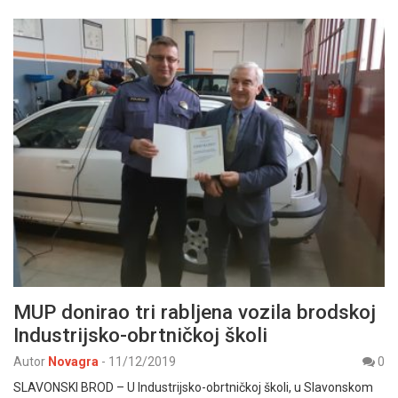
MUP donirao tri rabljena vozila brodskoj
Industrijsko-obrtničkoj školi
Autor
Novagra
-
11/12/2019
0
SLAVONSKI BROD – U Industrijsko-obrtničkoj školi, u Slavonskom