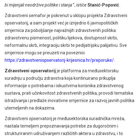
bi mijenjali neodržive politike i stanja
”, ističe
Stanić-Popović
.
Zdravstveni semafor je pokrenut u sklopu projekta Zdravstveni
opservatorij, a sam projekt već je iznjedrio 6 javnopolitičkih
smjernica za poboljšanje najvažnijih zdravstvenih politika:
zdravstvenu pismenost, politiku lijekova, dostupnost skrbi,
neformalnu skrb, integraciju skrbi te pedijatrijsku palijativu. Sve
smjernice mogu se preuzeti na poveznici
https://zdravstveniopservatorij-krijesnica.hr/preporuke/
.
Zdravstveni opservatorij
je platforma za međusektorsku
suradnju u području zdravstva koja kontinuirano prikuplja
informacije o potrebama i iskustvima korisnika zdravstvenog
sustava, prati učinkovitost zdravstvenih politika, provodi tematska
istraživanja i predlaže inovativne smjernice za razvoj javnih politika
utemeljenih na dokazima.
Zdravstveni opservatorij je međusektorska suradnička mreža,
nastala temeljem prepoznavanja potrebe za dugoročnim i
strukturiranim udruživanjem različitih aktera u zdravstvu, i to