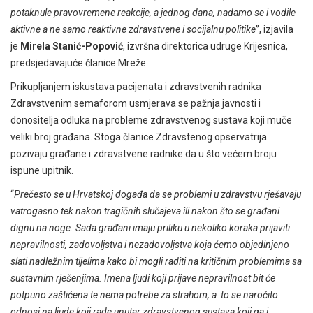
potaknule pravovremene reakcije, a jednog dana, nadamo se i vodile
aktivne a ne samo reaktivne zdravstvene i socijalnu politike
”, izjavila
je
Mirela Stanić-Popović
, izvršna direktorica udruge Krijesnica,
predsjedavajuće članice Mreže.
Prikupljanjem iskustava pacijenata i zdravstvenih radnika
Zdravstvenim semaforom usmjerava se pažnja javnosti i
donositelja odluka na probleme zdravstvenog sustava koji muče
veliki broj građana. Stoga članice Zdravstenog opservatrija
pozivaju građane i zdravstvene radnike da u što većem broju
ispune upitnik.
“
Prečesto se u Hrvatskoj događa da se problemi u zdravstvu rješavaju
vatrogasno tek nakon tragičnih slučajeva ili nakon što se građani
dignu na noge. Sada građani imaju priliku u nekoliko koraka prijaviti
nepravilnosti, zadovoljstva i nezadovoljstva koja ćemo objedinjeno
slati nadležnim tijelima kako bi mogli raditi na kritičnim problemima sa
sustavnim rješenjima. Imena ljudi koji prijave nepravilnost bit će
potpuno zaštićena te nema potrebe za strahom, a to se naročito
odnosi na ljude koji rade unutar zdravstvenog sustava koji ga i