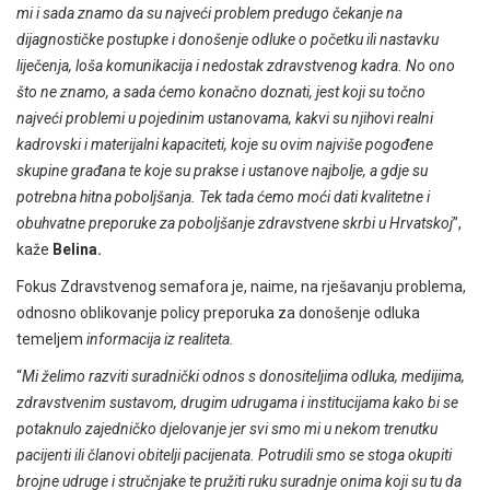
mi i sada znamo da su najveći problem predugo čekanje na
dijagnostičke postupke i donošenje odluke o početku ili nastavku
liječenja, loša komunikacija i nedostak zdravstvenog kadra. No ono
što ne znamo, a sada ćemo konačno doznati, jest koji su točno
najveći problemi u pojedinim ustanovama, kakvi su njihovi realni
kadrovski i materijalni kapaciteti, koje su ovim najviše pogođene
skupine građana te koje su prakse i ustanove najbolje, a gdje su
potrebna hitna poboljšanja. Tek tada ćemo moći dati kvalitetne i
obuhvatne preporuke za poboljšanje zdravstvene skrbi u Hrvatskoj
”,
kaže
Belina.
Fokus Zdravstvenog semafora je, naime, na rješavanju problema,
odnosno oblikovanje policy preporuka za donošenje odluka
temeljem
informacija iz realiteta.
“
Mi želimo razviti suradnički odnos
s donositeljima odluka, medijima,
zdravstvenim sustavom, drugim udrugama i institucijama kako bi se
potaknulo zajedničko djelovanje jer svi smo mi u nekom trenutku
pacijenti ili članovi obitelji pacijenata. Potrudili smo se stoga okupiti
brojne udruge i stručnjake te pružiti ruku suradnje onima koji su tu da