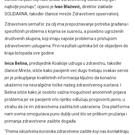
najbolje poznaju”,
izjavio je
Ivan Blažević,
direktor zaklade
SOLIDARNA, također članice mreže Zdravstveni opservatorij.
Zdravstveni semafor za cilj ima prepoznavanje potreba građana i
specifičnih problema s kojima se susreću, a posebno ugroženih
društvenih skupina, koji imaju najviše problema s pristupom
zdravstvenim uslugama. Prvi rezultati upitnika bit će objavljeni do
kraja listopada ove godine.
Ivica Belina,
predsjednik Koalicije udruga u zdravstvu, također
članice Mreže, ističe kako pacijenti već dugo trebaju ovakav servis
jer je prikupljanje kvalitetnih
informacija ključno da konačno
ukažemo na neuralgične točke našeg zdravstvenog sustava.
I
Belina ističe kako je osobito važna mogućnost anonimnih prijava
problema jer se pacijenti vrlo rijetko odlučuju progovoriti javno, u
strahu da će im zdravstvena zaštita biti uskraćena. Ova platforma
nam svima omogućava puno dublji uvid što se prilikom pružanja i
primanja zdravstvene zaštite događa.
“
Prema iskustvima korisnika zdravstvene zaštite koji nas kontaktiraju,