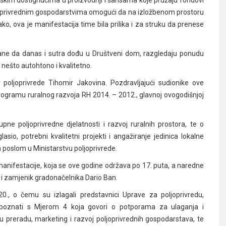
ljoprivrednim gospodarstvima omogući da na izložbenom prostoru
ko, ova je manifestacija time bila prilika i za struku da prenese
ađane da danas i sutra dođu u Društveni dom, razgledaju ponudu
nešto autohtono i kvalitetno.
r poljoprivrede Tihomir Jakovina. Pozdravljajući sudionike ove
rogramu ruralnog razvoja RH 2014. – 2012., glavnoj ovogodišnjoj
e poljoprivredne djelatnosti i razvoj ruralnih prostora, te o
sio, potrebni kvalitetni projekti i angažiranje jedinica lokalne
 poslom u Ministarstvu poljoprivrede.
manifestacije, koja se ove godine održava po 17. puta, a naredne
ić i zamjenik gradonačelnika Dario Ban.
, o čemu su izlagali predstavnici Uprave za poljoprivredu,
e upoznati s Mjerom 4 koja govori o potporama za ulaganja i
 preradu, marketing i razvoj poljoprivrednih gospodarstava, te