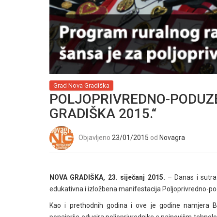
Grad Nova Gradiška
POLJOPRIVREDNO-PODUZE
GRADIŠKA 2015.“
Objavljeno
23/01/2015
od
Novagra
NOVA GRADIŠKA, 23. siječanj 2015.
– Danas i sutra
edukativna i izložbena manifestacija Poljoprivredno-po
Kao i prethodnih godina i ove je godine namjera B
ponajprije educira poljoprivrednike s najnovijim tehno