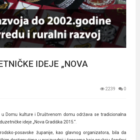
TNIČKE IDEJE „NOVA
2239
0
 u Domu kulture i Društvenom domu održava se tradicionalna
duzetničke ideje „Nova Gradiška 2015.“.
rodsko-posavske županije, kao glavnog organizatora, bila da
loškim dostignućima u proizvodnji i šansama koje pružaju fondovi