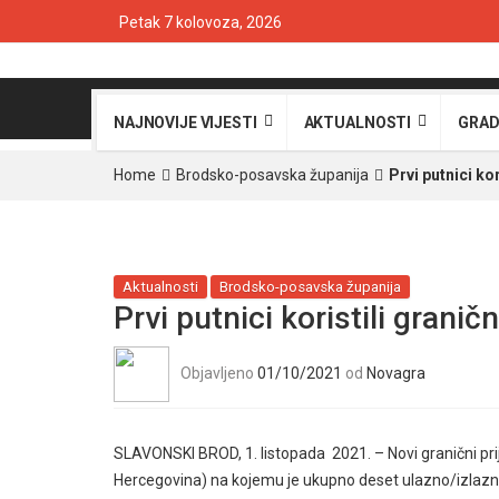
Petak 7 kolovoza, 2026
NAJNOVIJE VIJESTI
AKTUALNOSTI
GRAD
Home
Brodsko-posavska županija
Prvi putnici kor
Aktualnosti
Brodsko-posavska županija
Prvi putnici koristili graničn
Objavljeno
01/10/2021
od
Novagra
SLAVONSKI BROD, 1. listopada 2021. – Novi granični prije
Hercegovina) na kojemu je ukupno deset ulazno/izlazni