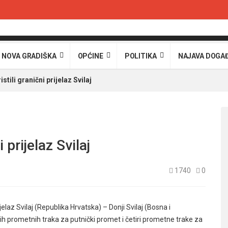
 NOVA GRADIŠKA
OPĆINE
POLITIKA
NAJAVA DOGA
istili granični prijelaz Svilaj
i prijelaz Svilaj
1740
0
laz Svilaj (Republika Hrvatska) – Donji Svilaj (Bosna i
h prometnih traka za putnički promet i četiri prometne trake za