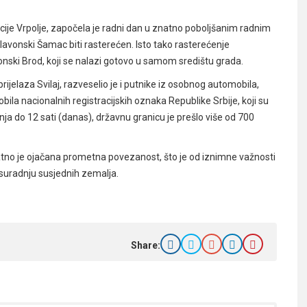
icije Vrpolje, započela je radni dan u znatno poboljšanim radnim
 Slavonski Šamac biti rasterećen. Isto tako rasterećenje
onski Brod, koji se nalazi gotovo u samom središtu grada.
ijelaza Svilaj, razveselio je i putnike iz osobnog automobila,
ila nacionalnih registracijskih oznaka Republike Srbije, koji su
renja do 12 sati (danas), državnu granicu je prešlo više od 700
no je ojačana prometna povezanost, što je od iznimne važnosti
 suradnju susjednih zemalja.
Share: