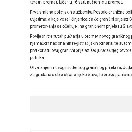
teretni promet, jučer, u 16 sati, pušten je u promet.
Prva smjena policijskih službenika Postaje granične pol
uvjetima, a koje veseli činjenica da će granični prijelaz
prometovanja se očekuje i na graničnom prijelazu Slav
Povijesni trenutak puštanja u promet novog graničnog pr
njemačkih nacionalnih registracijskih oznaka, te automob
prvi koristili ovaj granični prijelaz. Od jučerašnjeg otvo
putnika.
Otvaranjem novog modernog graničnog prijelaza, dodat
za građane s obje strane rijeke Save, te prekograničnu