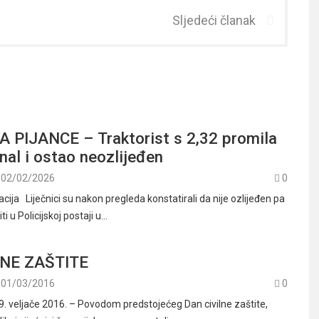
Sljedeći članak
A PIJANCE – Traktorist s 2,32 promila
anal i ostao neozlijeđen
02/02/2026
0
acija Liječnici su nakon pregleda konstatirali da nije ozlijeđen pa
i u Policijskoj postaji u…
LNE ZAŠTITE
01/03/2016
0
9. veljače 2016. – Povodom predstojećeg Dan civilne zaštite,