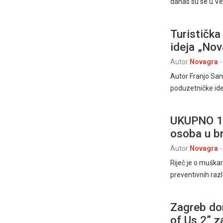
danas su se u Vel
Turistička
ideja „Nov
Autor
Novagra
-
Autor Franjo Sam
poduzetničke idej
UKUPNO 19
osoba u b
Autor
Novagra
-
Riječ je o muškarc
preventivnih razl
Zagreb do
of Us 2” z