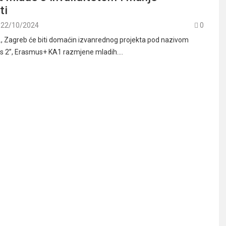
sti
22/10/2024
0
., Zagreb će biti domaćin izvanrednog projekta pod nazivom
Us 2”, Erasmus+ KA1 razmjene mladih.…