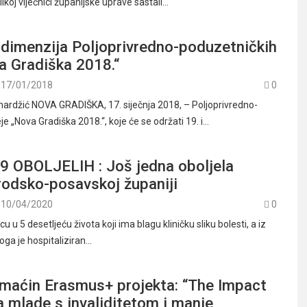
ikoj vijećnici županijske uprave sastali…
 dimenzija Poljoprivredno-poduzetničkih
a Gradiška 2018.“
17/01/2018
0
ardžić NOVA GRADIŠKA, 17. siječnja 2018, – Poljoprivredno-
e „Nova Gradiška 2018.“, koje će se održati 19. i…
 OBOLJELIH : Još jedna oboljela
rodsko-posavskoj županiji
10/04/2020
0
u u 5 desetljeću života koji ima blagu kliničku sliku bolesti, a iz
oga je hospitaliziran…
maćin Erasmus+ projekta: “The Impact
a mlade s invaliditetom i manje