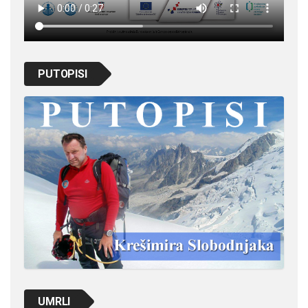
PUTOPISI
UMRLI