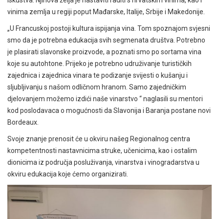
iskustva. Njihova želja je nastaviti raditi s hrvatskim vinima, kao i
vinima zemlja u regiji poput Mađarske, Italije, Srbije i Makedonije.
„U Francuskoj postoji kultura ispijanja vina. Tom spoznajom svjesni
smo da je potrebna edukacija svih segmenata društva. Potrebno
je plasirati slavonske proizvode, a poznati smo po sortama vina
koje su autohtone. Prijeko je potrebno udruživanje turističkih
zajednica i zajednica vinara te podizanje svijesti o kušanju i
sljubljivanju s našom odličnom hranom. Samo zajedničkim
djelovanjem možemo izdići naše vinarstvo “ naglasili su mentori
kod poslodavaca o mogućnosti da Slavonija i Baranja postane novi
Bordeaux.
Svoje znanje prenosit će u okviru našeg Regionalnog centra
kompetentnosti nastavnicima struke, učenicima, kao i ostalim
dionicima iz područja posluživanja, vinarstva i vinogradarstva u
okviru edukacija koje ćemo organizirati.