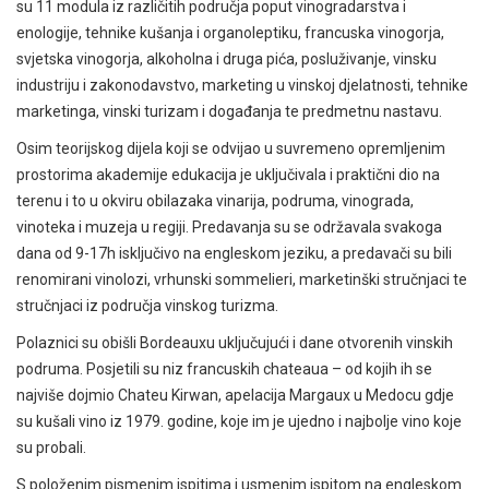
su 11 modula iz različitih područja poput vinogradarstva i
enologije, tehnike kušanja i organoleptiku, francuska vinogorja,
svjetska vinogorja, alkoholna i druga pića, posluživanje, vinsku
industriju i zakonodavstvo, marketing u vinskoj djelatnosti, tehnike
marketinga, vinski turizam i događanja te predmetnu nastavu.
Osim teorijskog dijela koji se odvijao u suvremeno opremljenim
prostorima akademije edukacija je uključivala i praktični dio na
terenu i to u okviru obilazaka vinarija, podruma, vinograda,
vinoteka i muzeja u regiji. Predavanja su se održavala svakoga
dana od 9-17h isključivo na engleskom jeziku, a predavači su bili
renomirani vinolozi, vrhunski sommelieri, marketinški stručnjaci te
stručnjaci iz područja vinskog turizma.
Polaznici su obišli Bordeauxu uključujući i dane otvorenih vinskih
podruma. Posjetili su niz francuskih chateaua – od kojih ih se
najviše dojmio Chateu Kirwan, apelacija Margaux u Medocu gdje
su kušali vino iz 1979. godine, koje im je ujedno i najbolje vino koje
su probali.
S položenim pismenim ispitima i usmenim ispitom na engleskom