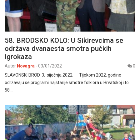
58. BRODSKO KOLO: U Sikirevcima se
održava dvanaesta smotra pučkih
igrokaza
Autor
Novagra
-
03/01/2022
0
SLAVONSKI BROD, 3. siječnja 2022. – Tijekom 2022. godine
održavaju se programi najstarije smotre folklora u Hrvatskoj i to
58.…