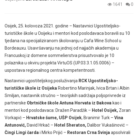
1641
0
Osijek, 25. kolovoza 2021. godine – Nastavnici Ugostiteljsko-
turističke škole u Osijeku i mentori kod poslodavaca boravili su 10
tjedana na specijaliziranom školovanju u Cafa Wine School u
Bordeauxu. Usavršavanju na jednoj od najjačih akademija u
Francuskoj iz domene sommelierstva prisustvovalo je 10
polaznika u okviru projekta VirtuOS (UP.03.3.1.05.0006) –
uspostava regionalnog centra kompetentnosti.
Nastavnici ugostiteljskog posluživanja
RCK Ugostiteljsko-
turističke škole iz Osijeka
Robertino Marinjak, Ivica Brtan i Albin
Smiljan, nastavnik stručno – teorijskih sadržaja poljoprivrede iz
partnerske
Obrtničke škole Antuna Horvata iz Đakova
kao i
mentori kod poslodavaca: Dražen Paradžik –
Hotel Osijek,
Zoran
Vorkapić –
Hrvatske šume, UŠP Osijek
, Branimir Turk –
Vina
Antunović,
David Hrkač –
Hotel Sheraton,
Dalibor Vukašinović –
Čingi Lingi čarda
i Mirko Prijić –
Restoran Crna Svinja
apsolvirali