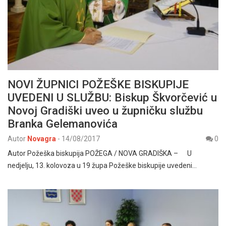
NOVI ŽUPNICI POŽEŠKE BISKUPIJE
UVEDENI U SLUŽBU: Biskup Škvorčević u
Novoj Gradiški uveo u župničku službu
Branka Gelemanovića
Autor
Novagra
-
14/08/2017
0
Autor Požeška biskupija POŽEGA / NOVA GRADIŠKA – U
nedjelju, 13. kolovoza u 19 župa Požeške biskupije uvedeni…