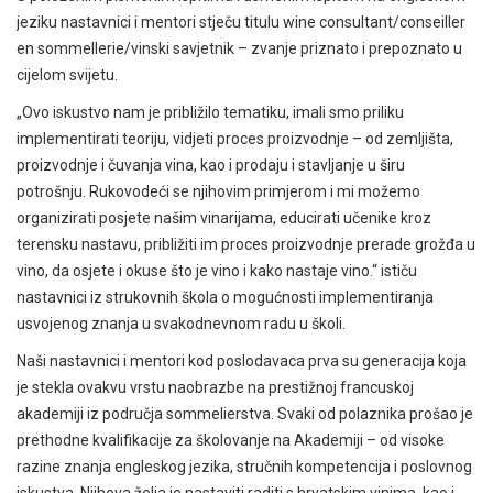
jeziku nastavnici i mentori stječu titulu wine consultant/conseiller
en sommellerie/vinski savjetnik – zvanje priznato i prepoznato u
cijelom svijetu.
„Ovo iskustvo nam je približilo tematiku, imali smo priliku
implementirati teoriju, vidjeti proces proizvodnje – od zemljišta,
proizvodnje i čuvanja vina, kao i prodaju i stavljanje u širu
potrošnju. Rukovodeći se njihovim primjerom i mi možemo
organizirati posjete našim vinarijama, educirati učenike kroz
terensku nastavu, približiti im proces proizvodnje prerade grožđa u
vino, da osjete i okuse što je vino i kako nastaje vino.“ ističu
nastavnici iz strukovnih škola o mogućnosti implementiranja
usvojenog znanja u svakodnevnom radu u školi.
Naši nastavnici i mentori kod poslodavaca prva su generacija koja
je stekla ovakvu vrstu naobrazbe na prestižnoj francuskoj
akademiji iz područja sommelierstva. Svaki od polaznika prošao je
prethodne kvalifikacije za školovanje na Akademiji – od visoke
razine znanja engleskog jezika, stručnih kompetencija i poslovnog