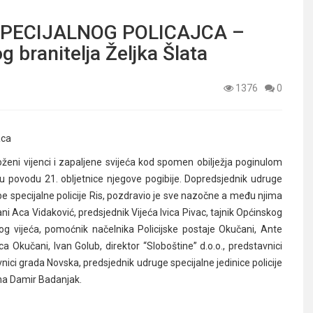
PECIJALNOG POLICAJCA –
g branitelja Željka Šlata
1376
0
aca
eni vijenci i zapaljene svijeća kod spomen obilježja poginulom
tu u povodu 21. obljetnice njegove pogibije. Dopredsjednik udruge
be specijalne policije Ris, pozdravio je sve nazočne a među njima
čani Aca Vidaković, predsjednik Vijeća Ivica Pivac, tajnik Općinskog
skog vijeća, pomoćnik načelnika Policijske postaje Okučani, Ante
a Okučani, Ivan Golub, direktor “Sloboštine” d.o.o., predstavnici
ici grada Novska, predsjednik udruge specijalne jedinice policije
na Damir Badanjak.