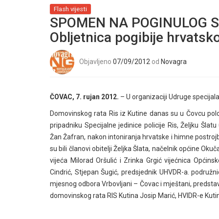
Flash vijesti
SPOMEN NA POGINULOG S
Obljetnica pogibije hrvatsko
Objavljeno
07/09/2012
od
Novagra
ČOVAC, 7. rujan 2012.
– U organizaciji Udruge specijal
Domovinskog rata Ris iz Kutine danas su u Čovcu polož
pripadniku Specijalne jedinice policije Ris, Željku Šla
Žan Žafran, nakon intoniranja hrvatske i himne postroj
su bili članovi obitelji Željka Šlata, načelnik općine Oku
vijeća Milorad Oršulić i Zrinka Grgić vijećnica Općin
Cindrić, Stjepan Šugić, predsjednik UHVDR-a. podružnic
mjesnog odbora Vrbovljani – Čovac i mještani, predstavn
domovinskog rata RIS Kutina Josip Marić, HVIDR-e Kuti