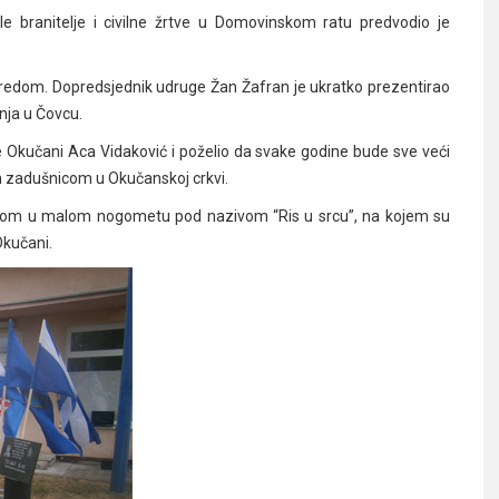
le branitelje i civilne žrtve u Domovinskom ratu predvodio je
 redom. Dopredsjednik udruge Žan Žafran je ukratko prezentirao
anja u Čovcu.
Okučani Aca Vidaković i poželio da svake godine bude sve veći
 zadušnicom u Okučanskoj crkvi.
irom u malom nogometu pod nazivom “Ris u srcu”, na kojem su
Okučani.