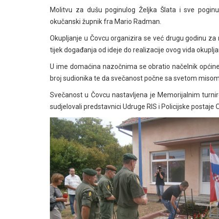
Molitvu za dušu poginulog Željka Šlata i sve poginu
okučanski župnik fra Mario Radman.
Okupljanje u Čovcu organizira se već drugu godinu za
tijek događanja od ideje do realizacije ovog vida okuplj
U ime domaćina nazočnima se obratio načelnik općine 
broj sudionika te da svečanost počne sa svetom misom
Svečanost u Čovcu nastavljena je Memorijalnim turn
sudjelovali predstavnici Udruge RIS i Policijske postaje 