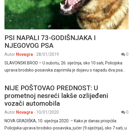
PSI NAPALI 73-GODIŠNJAKA I
NJEGOVOG PSA
Autor
Novagra
-
28/01/2019
0
SLAVONSKI BROD – U subotu, 26. siječnja, oko 10 sati, Policijska
uprava brodsko-posavska zaprimila je dojavu o napadu dva psa…
NIJE POŠTOVAO PREDNOST: U
prometnoj nesreći lakše ozlijeđeni
vozači automobila
Autor
Novagra
-
10/01/2020
0
NOVA GRADIŠKA, 10. siječnja 2020. – Kako je danas priopćila
Policijska uprava brodsko-posavska, jučer (9.siječnja), oko 7 sati, u