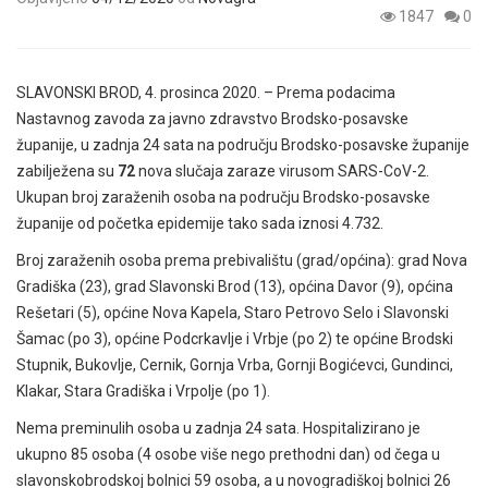
1847
0
SLAVONSKI BROD, 4. prosinca 2020. – Prema podacima
Nastavnog zavoda za javno zdravstvo Brodsko-posavske
županije, u zadnja 24 sata na području Brodsko-posavske županije
zabilježena su
72
nova slučaja zaraze virusom SARS-CoV-2.
Ukupan broj zaraženih osoba na području Brodsko-posavske
županije od početka epidemije tako sada iznosi 4.732.
Broj zaraženih osoba prema prebivalištu (grad/općina): grad Nova
Gradiška (23), grad Slavonski Brod (13), općina Davor (9), općina
Rešetari (5), općine Nova Kapela, Staro Petrovo Selo i Slavonski
Šamac (po 3), općine Podcrkavlje i Vrbje (po 2) te općine Brodski
Stupnik, Bukovlje, Cernik, Gornja Vrba, Gornji Bogićevci, Gundinci,
Klakar, Stara Gradiška i Vrpolje (po 1).
Nema preminulih osoba u zadnja 24 sata. Hospitalizirano je
ukupno 85 osoba (4 osobe više nego prethodni dan) od čega u
slavonskobrodskoj bolnici 59 osoba, a u novogradiškoj bolnici 26