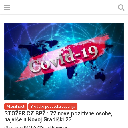
Aktualnosti
Brodsko-posavska županija
STOŽER CZ BPŽ : 72 nove pozitivne osobe,
najviše u Novoj Gradiški 23
Objavljeno
04/12/2020
od
Novagra