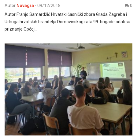
Autor
Novagra
-
09/12/2018
0
Autor Franjo Samardžić Hrvatski časnički zbora Grada Zagreba i
Udruga hrvatskih branitelja Domovinskog rata 99. brigade odali su
priznanje Općoj…