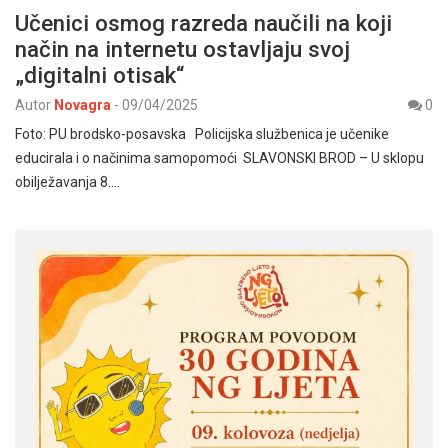
Učenici osmog razreda naučili na koji
način na internetu ostavljaju svoj
„digitalni otisak“
Autor
Novagra
-
09/04/2025
0
Foto: PU brodsko-posavska Policijska službenica je učenike
educirala i o načinima samopomoći SLAVONSKI BROD – U sklopu
obilježavanja 8.…