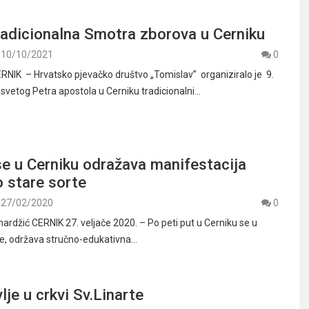
radicionalna Smotra zborova u Cerniku
10/10/2021
0
RNIK – Hrvatsko pjevačko društvo „Tomislav” organiziralo je 9.
 svetog Petra apostola u Cerniku tradicionalni…
e u Cerniku odražava manifestacija
 stare sorte
27/02/2020
0
ardžić CERNIK 27. veljače 2020. – Po peti put u Cerniku se u
če, održava stručno-edukativna…
lje u crkvi Sv.Linarte