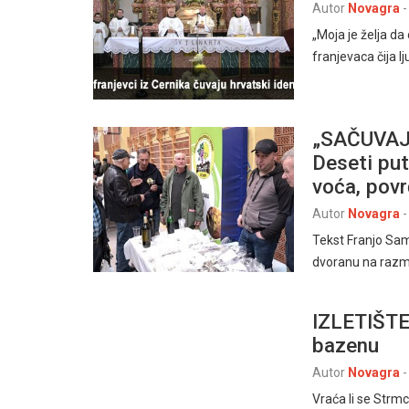
Autor
Novagra
-
„Moja je želja da
franjevaca čija 
„SAČUVAJ
Deseti put
voća, povr
Autor
Novagra
-
Tekst Franjo Sam
dvoranu na razmj
IZLETIŠTE
bazenu
Autor
Novagra
-
Vraća li se Strmc