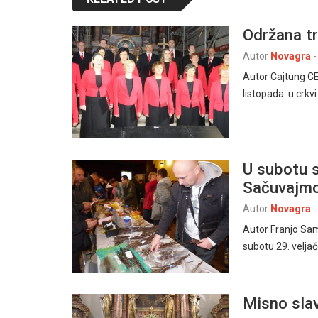
Održana t
Autor
Novagra
-
Autor Cajtung CE
listopada u crkvi
U subotu s
Sačuvajmo
Autor
Novagra
-
Autor Franjo Sam
subotu 29. velja
Misno slav