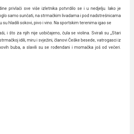
 privlači sve više izletnika potvrdilo se i u nedjelju. Iako je
e moglo samo sunčati, na strmačkim livadama i pod nadstrešnicama
toku su hladili sokovi, pivo i vino. Na sportskim terenima igao se
i što za njih nije uobičajeno, čula se violina. Svirali su „Stari
strmačkoj idili, miru i svježini, članovi Češke besede, vatrogasci iz
ovih buba, a slavili su se rođendani i momačka još od večeri.