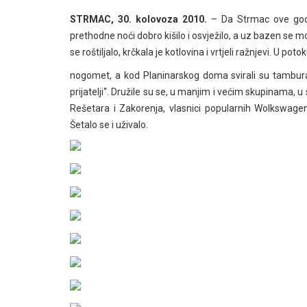
STRMAC, 30. kolovoza 2010.
– Da Strmac ove godine
prethodne noći dobro kišilo i osvježilo, a uz bazen s
se roštiljalo, krčkala je kotlovina i vrtjeli ražnjevi. U po
nogomet, a kod Planinarskog doma svirali su tamburaši, 
prijatelji“. Družile su se, u manjim i većim skupinama, u 
Rešetara i Zakorenja, vlasnici popularnih Wolkswagen
Šetalo se i uživalo.