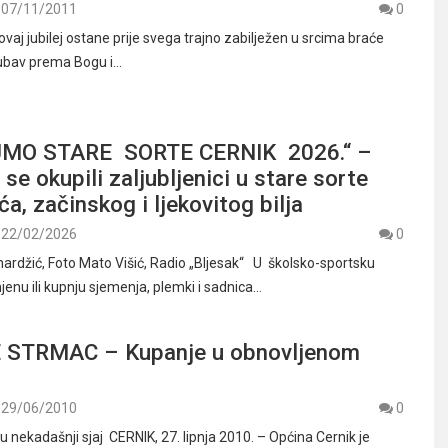
07/11/2011
0
 ovaj jubilej ostane prije svega trajno zabilježen u srcima braće
ljubav prema Bogu i…
MO STARE SORTE CERNIK 2026.“ –
 se okupili zaljubljenici u stare sorte
ća, začinskog i ljekovitog bilja
22/02/2026
0
ardžić, Foto Mato Višić, Radio „Bljesak“ U školsko-sportsku
enu ili kupnju sjemenja, plemki i sadnica…
 STRMAC – Kupanje u obnovljenom
29/06/2010
0
u nekadašnji sjaj CERNIK, 27. lipnja 2010. – Općina Cernik je