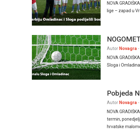
NOVA GRADIŠKA, 8
lige – zapad u Vrb
NOGOMET
Autor
Novagra
-
NOVA GRADIŠKA, 1
Sloga i Omladina
Pobjeda N
Autor
Novagra
-
NOVA GRADIŠKA 12
termin, ponedjel
hrvatske malo