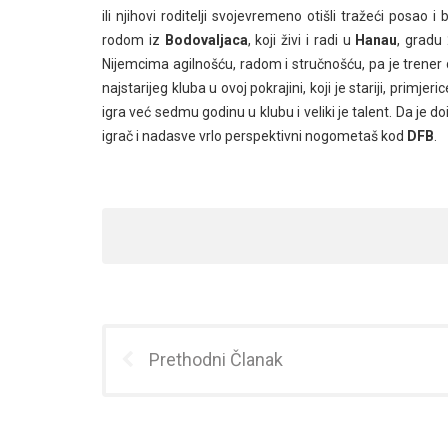
ili njihovi roditelji svojevremeno otišli tražeći posao i
rodom iz
Bodovaljaca
, koji živi i radi u
Hanau
, grad
Nijemcima agilnošću, radom i stručnošću, pa je trene
najstarijeg kluba u ovoj pokrajini, koji je stariji, primjer
igra već sedmu godinu u klubu i veliki je talent. Da je d
igrač i nadasve vrlo perspektivni nogometaš kod
DFB
.
Prethodni Članak