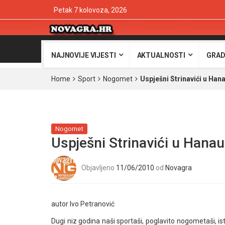
Petak 7 kolovoza, 2026
NAJNOVIJE VIJESTI
AKTUALNOSTI
GRAD
Home
Sport
Nogomet
Uspješni Strinavići u Han
Nogomet
Uspješni Strinavići u Hanau
Objavljeno
11/06/2010
od
Novagra
autor Ivo Petranović
Dugi niz godina naši sportaši, poglavito nogometaši, i