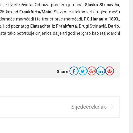
 bolje uvjete života. Od niza primjera je i onaj
Slavka Strinavića
,
u 25 km od
Frankfurta/Main
. Slavko je stekao veliki ugled među
r domaće momčadi i to trener prve momčadi,
F.C.Hanau-a 1893
.,
ice, i od poznatog
Eintrachta iz Frankfurta
. Drugi Strinavić,
Dario
,
oista tako potvrđuje činjenica da je tri godine igrao kao standardni
Share:
Sljedeći članak