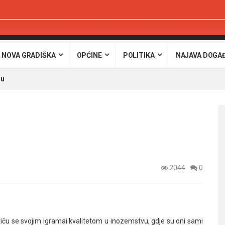
 NOVA GRADIŠKA
OPĆINE
POLITIKA
NAJAVA DOGA
au
2044
0
stiču se svojim igramai kvalitetom u inozemstvu, gdje su oni sami