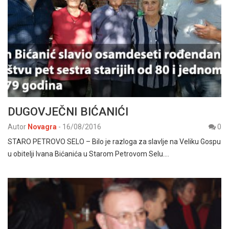
DUGOVJEČNI BIĆANIĆI
Autor
Novagra
-
16/08/2016
0
STARO PETROVO SELO – Bilo je razloga za slavlje na Veliku Gospu
u obitelji Ivana Bićanića u Starom Petrovom Selu.…