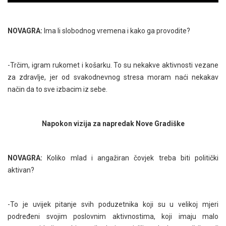
NOVAGRA:
Ima li slobodnog vremena i kako ga provodite?
-Trčim, igram rukomet i košarku. To su nekakve aktivnosti vezane
za zdravlje, jer od svakodnevnog stresa moram naći nekakav
način da to sve izbacim iz sebe.
Napokon vizija za napredak Nove Gradiške
NOVAGRA:
Koliko mlad i angažiran čovjek treba biti politički
aktivan?
-To je uvijek pitanje svih poduzetnika koji su u velikoj mjeri
podređeni svojim poslovnim aktivnostima, koji imaju malo