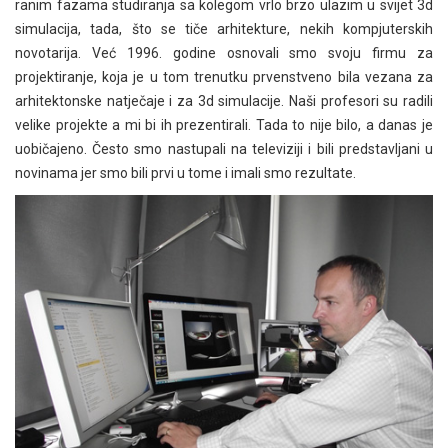
ranim fazama studiranja sa kolegom vrlo brzo ulazim u svijet 3d
simulacija, tada, što se tiče arhitekture, nekih kompjuterskih
novotarija. Već 1996. godine osnovali smo svoju firmu za
projektiranje, koja je u tom trenutku prvenstveno bila vezana za
arhitektonske natječaje i za 3d simulacije. Naši profesori su radili
velike projekte a mi bi ih prezentirali. Tada to nije bilo, a danas je
uobičajeno. Često smo nastupali na televiziji i bili predstavljani u
novinama jer smo bili prvi u tome i imali smo rezultate.