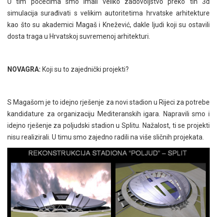
U tim počecima smo imali veliko zadovoljstvo preko tih 3d
simulacija surađivati s velikim autoritetima hrvatske arhitekture
kao što su akademici Magaš i Knežević, dakle ljudi koji su ostavili
dosta traga u Hrvatskoj suvremenoj arhitekturi.
NOVAGRA:
Koji su to zajednički projekti?
S Magašom je to idejno rješenje za novi stadion u Rijeci za potrebe
kandidature za organizaciju Mediteranskih igara. Napravili smo i
idejno rješenje za poljudski stadion u Splitu. Nažalost, ti se projekti
nisu realizirali. U timu smo zajedno radili na više sličnih projekata.