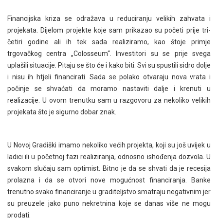
Financijska kriza se odražava u reduciranju velikih zahvata i
projekata. Dijelom projekte koje sam prikazao su početi prije tri-
četiri godine ali ih tek sada realiziramo, kao štoje primje
trgovačkog centra „Colosseum“. Investitori su se prije svega
uplašili situacije. Pitaju se što će i kako biti. Svi su spustili sidro dolje
i nisu ih htjeli financirati. Sada se polako otvaraju nova vrata i
počinje se shvaćati da moramo nastaviti dalje i krenuti u
realizacije. U ovom trenutku sam u razgovoru za nekoliko velikih
projekata što je sigurno dobar znak.
U Novoj Gradiški imamo nekoliko većih projekta, koji su još uvijek u
ladici ili u početnoj fazi realiziranja, odnosno ishođenja dozvola. U
svakom slučaju sam optimist. Bitno je da se shvati da je recesija
prolazna i da se otvori nove mogućnost financiranja. Banke
trenutno svako financiranje u graditeljstvo smatraju negativnim jer
su preuzele jako puno nekretnina koje se danas više ne mogu
prodati.