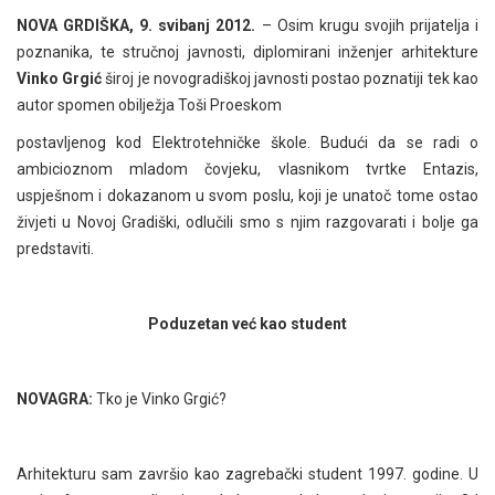
NOVA GRDIŠKA, 9. svibanj 2012.
– Osim krugu svojih prijatelja i
poznanika, te stručnoj javnosti, diplomirani inženjer arhitekture
Vinko Grgić
široj je novogradiškoj javnosti postao poznatiji tek kao
autor spomen obilježja Toši Proeskom
postavljenog kod Elektrotehničke škole. Budući da se radi o
ambicioznom mladom čovjeku, vlasnikom tvrtke Entazis,
uspješnom i dokazanom u svom poslu, koji je unatoč tome ostao
živjeti u Novoj Gradiški, odlučili smo s njim razgovarati i bolje ga
predstaviti.
Poduzetan već kao student
NOVAGRA:
Tko je Vinko Grgić?
Arhitekturu sam završio kao zagrebački student 1997. godine. U