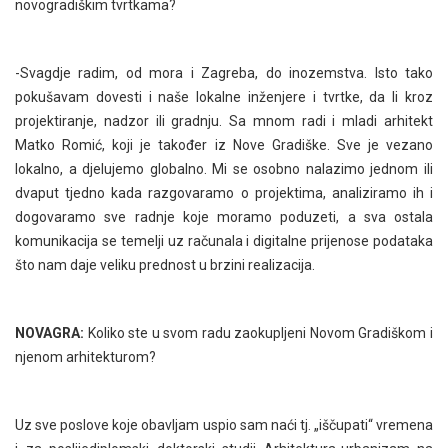
novogradiškim tvrtkama?
-Svagdje radim, od mora i Zagreba, do inozemstva. Isto tako
pokušavam dovesti i naše lokalne inženjere i tvrtke, da li kroz
projektiranje, nadzor ili gradnju. Sa mnom radi i mladi arhitekt
Matko Romić, koji je također iz Nove Gradiške. Sve je vezano
lokalno, a djelujemo globalno. Mi se osobno nalazimo jednom ili
dvaput tjedno kada razgovaramo o projektima, analiziramo ih i
dogovaramo sve radnje koje moramo poduzeti, a sva ostala
komunikacija se temelji uz računala i digitalne prijenose podataka
što nam daje veliku prednost u brzini realizacija.
NOVAGRA:
Koliko ste u svom radu zaokupljeni Novom Gradiškom i
njenom arhitekturom?
Uz sve poslove koje obavljam uspio sam naći tj. „iščupati“ vremena