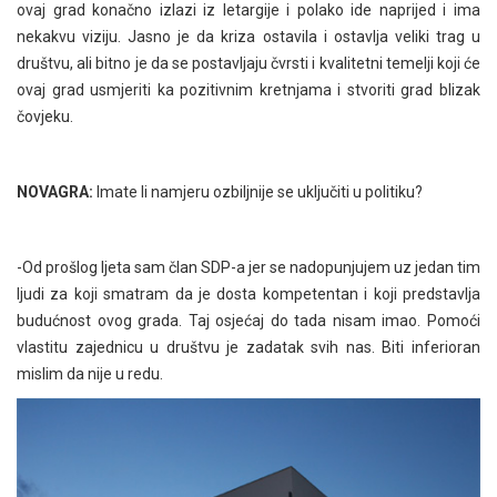
ovaj grad konačno izlazi iz letargije i polako ide naprijed i ima
nekakvu viziju. Jasno je da kriza ostavila i ostavlja veliki trag u
društvu, ali bitno je da se postavljaju čvrsti i kvalitetni temelji koji će
ovaj grad usmjeriti ka pozitivnim kretnjama i stvoriti grad blizak
čovjeku.
NOVAGRA:
Imate li namjeru ozbiljnije se uključiti u politiku?
-Od prošlog ljeta sam član SDP-a jer se nadopunjujem uz jedan tim
ljudi za koji smatram da je dosta kompetentan i koji predstavlja
budućnost ovog grada. Taj osjećaj do tada nisam imao. Pomoći
vlastitu zajednicu u društvu je zadatak svih nas. Biti inferioran
mislim da nije u redu.