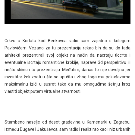
Crkvu u Korlatu kod Benkovca radio sam zajedno s kolegom
Pavlovićem. Vezano za tu prezentaciju rekao bih da su do tada
arhitekti prezentirali svoj objekt na način da nacrtaju tlocrte i
eventualne iscrtaju romantične krokije, naprave 3d perspektivu ili
nešto slično i to prezentiraju. Međutim, danas to nije dovoljno jer
investitor želi znati u što se upušta i zbog toga mu pokušavamo
maksimalnu izići u susret tako da mu omogućimo šetnju kroz
vlastiti objekt putem virtualne stvarnosti.
Stambeno naselje od deset građevina u Kamenarki u Zagrebu,
između Dugave i Jakuševca, sam radio i realizirao kao i niz urbanih