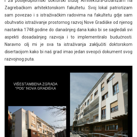
i za poslijediplomski doktorski studij Arhitektura-urbanizam na
Zagrebačkom arhitektonskom fakultetu. Svoj lokal patriotizam
sam povezao i s istraživačkim radovima na fakultetu gdje sam
obuhvatio istraživanje prostornog razvoj Nove Gradiške od njenog
nastanka 1748.godine do današnjeg dana kako bi se sagledali svi
aspekti dosadašnjeg razvoja i to implementiralo budućnosti.
Naravno cilj mi je sva ta istraživanja zaključiti doktorskom
disertacijom kako bi naš grad imao jedan sveopći dokument svog
razvojnog puta.