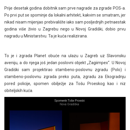
Prije desetak godina dobitnik sam prve nagrade za zgrade POS-a.
Po prvi put se spominje da lokalni arhitekt, kakvim se smatram, jer
nikad nisam mijenjao prebivalište iako sam posljednjih petnaestak
godina više živio u Zagrebu nego u Novoj Gradiški, dobio prvu
nagradu u Ministarstvu. Ta je kuća realizirana.
To je i zgrada Planet obuće na ulazu u Zagreb uz Slavonsku
aveniju, a do njega još jedan poslovni objekt „Zagiimpex“. U Novoj
Gradiški sam projektirao stambeno-poslovnu zgradu (Polo) i
stambeno-poslovnu zgrada preko puta, zgradu za Ekogradnju
pored policije, spomen obilježje za Tošu Proeskog kao i niz
obiteljskih kuća.