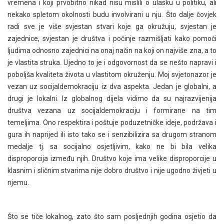
vremena i koji prvobitno nikad nisu mislili o ulasku u politiku, ali
nekako spletom okolnosti budu involvirani u nju. Što dalje čovjek
radi sve je više svjestan stvari koje ga okružuju, svjestan je
zajednice, svjestan je društva i počinje razmišljati kako pomoći
ljudima odnosno zajednici na onaj način na koji on najviše zna, a to
je vlastita struka. Ujedno to je i odgovornost da se nešto napravi i
poboljša kvaliteta života u vlastitom okruženju. Moj svjetonazor je
vezan uz socijaldemokraciju iz dva aspekta. Jedan je globalni, a
drugi je lokalni. Iz globalnog dijela vidimo da su najrazvijenija
društva vezana uz socijaldemokraciju i formirane na tim
temeljima. Ono respektira i poštuje poduzetničke ideje, podržava i
gura ih naprijed ili isto tako se i senzibilizira sa drugom stranom
medalje tj. sa socijalno osjetljivim, kako ne bi bila velika
disproporcija između njih. Društvo koje ima velike disproporcije u
klasnim i sličnim stvarima nije dobro društvo i nije ugodno živjeti u
njemu.
Što se tiče lokalnog, zato što sam posljednjih godina osjetio da