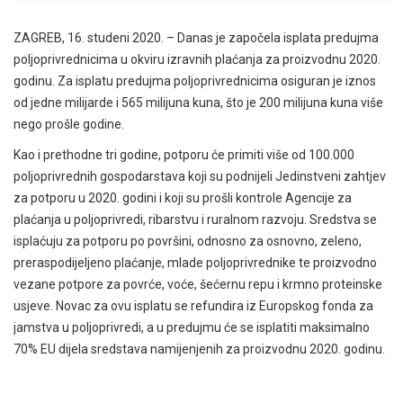
ZAGREB, 16. studeni 2020. – Danas je započela isplata predujma
poljoprivrednicima u okviru izravnih plaćanja za proizvodnu 2020.
godinu. Za isplatu predujma poljoprivrednicima osiguran je iznos
od jedne milijarde i 565 milijuna kuna, što je 200 milijuna kuna više
nego prošle godine.
Kao i prethodne tri godine, potporu će primiti više od 100.000
poljoprivrednih gospodarstava koji su podnijeli Jedinstveni zahtjev
za potporu u 2020. godini i koji su prošli kontrole Agencije za
plaćanja u poljoprivredi, ribarstvu i ruralnom razvoju. Sredstva se
isplaćuju za potporu po površini, odnosno za osnovno, zeleno,
preraspodijeljeno plaćanje, mlade poljoprivrednike te proizvodno
vezane potpore za povrće, voće, šećernu repu i krmno proteinske
usjeve. Novac za ovu isplatu se refundira iz Europskog fonda za
jamstva u poljoprivredi, a u predujmu će se isplatiti maksimalno
70% EU dijela sredstava namijenjenih za proizvodnu 2020. godinu.