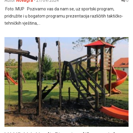
Autor
Novagra
-
21/09/2024
0
Foto: MUP Pozivamo vas da nam se, uz sportski program,
pridružite i u bogatom programu prezentacija različitih taktičko-
tehničkih vještina,…