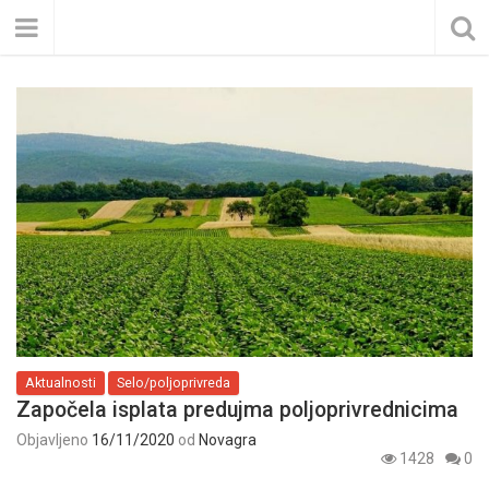
Aktualnosti
Selo/poljoprivreda
Započela isplata predujma poljoprivrednicima
Objavljeno
16/11/2020
od
Novagra
1428
0