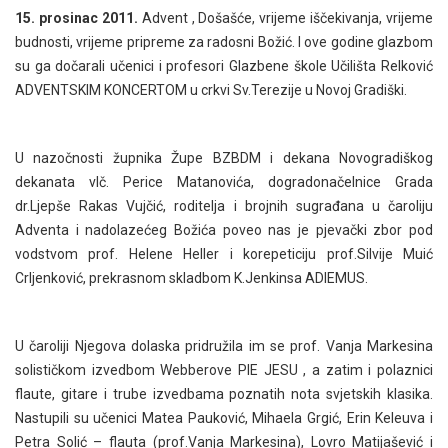
15. prosinac 2011.
Advent , Došašće, vrijeme iščekivanja, vrijeme
budnosti, vrijeme pripreme za radosni Božić. I ove godine glazbom
su ga dočarali učenici i profesori Glazbene škole Učilišta Relković
ADVENTSKIM KONCERTOM u crkvi Sv.Terezije u Novoj Gradiški.
U nazočnosti župnika Župe BZBDM i dekana Novogradiškog
dekanata vlč. Perice Matanovića, dogradonačelnice Grada
dr.Ljepše Rakas Vujčić, roditelja i brojnih sugrađana u čaroliju
Adventa i nadolazećeg Božića poveo nas je pjevački zbor pod
vodstvom prof. Helene Heller i korepeticiju prof.Silvije Muić
Crljenković, prekrasnom skladbom K.Jenkinsa ADIEMUS.
U čaroliji Njegova dolaska pridružila im se prof. Vanja Markesina
solističkom izvedbom Webberove PIE JESU , a zatim i polaznici
flaute, gitare i trube izvedbama poznatih nota svjetskih klasika.
Nastupili su učenici Matea Pauković, Mihaela Grgić, Erin Keleuva i
Petra Solić – flauta (prof.Vanja Markesina), Lovro Matijašević i