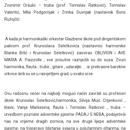
Zvonimir Oršulić – truba (prof. Tomislav Ratković), Tomislav
Valentić, Mila Podgornjak i Zrinka Duvnjak (nastavnik Boris
Ružojčić.
A kada je harmonikaški orkestar Glazbene škole pod dirigentskom
palicom prof. Krunoslava Seletkovića (nastavnici harmonike
Blanka Brlić i Krunoslav Seletković) zasvirao OBLIVION i AVE
MARIA A. Paizzolle , sve prisutne raznježili su do suza. Zvuci
harmonika, flauta , trube , gitare , udaraljki …. iz prekrasne barokne
crkvice širili su se u rasvjetljeni grad, u svako srce.
Ovu radosnu večer na najbolji mogući način završili su profesori
škole Krunoslav Seletković,harmonika, Silvija Muić Crljenković ,
klavir, Vanja Markesina, flauta i Tomislav Ratković , truba –
izvedbom poznate adventske pjesme PADAJ S NEBA, podsjetivši
nas na vrijeme dragih zornica, na sve druge lijepe adventske
pjesme, na treperavo blistanje svijeća u polutamnim oltarima, na