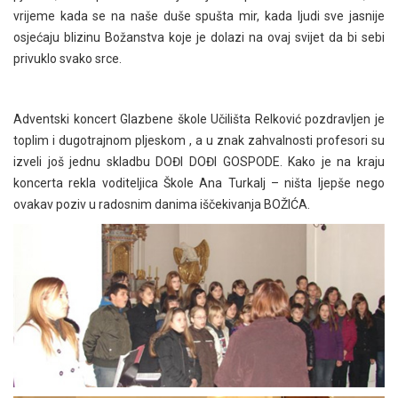
vrijeme kada se na naše duše spušta mir, kada ljudi sve jasnije
osjećaju blizinu Božanstva koje je dolazi na ovaj svijet da bi sebi
privuklo svako srce.
Adventski koncert Glazbene škole Učilišta Relković pozdravljen je
toplim i dugotrajnom pljeskom , a u znak zahvalnosti profesori su
izveli još jednu skladbu DOĐI DOĐI GOSPODE. Kako je na kraju
koncerta rekla voditeljica Škole Ana Turkalj – ništa ljepše nego
ovakav poziv u radosnim danima iščekivanja BOŽIĆA.