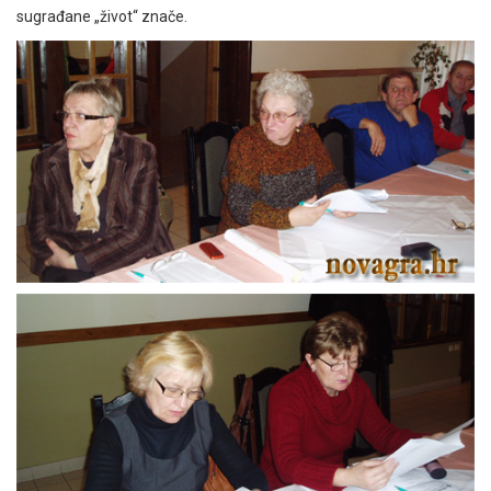
sugrađane „život“ znače.