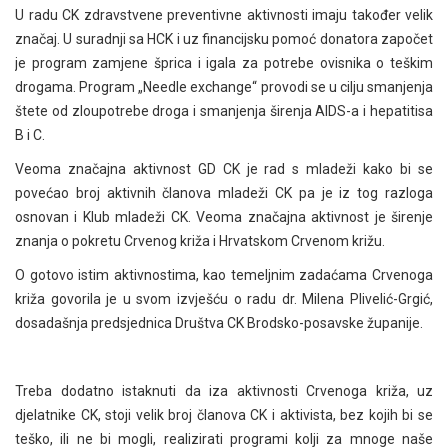
U radu CK zdravstvene preventivne aktivnosti imaju također velik
značaj. U suradnji sa HCK i uz financijsku pomoć donatora započet
je program zamjene šprica i igala za potrebe ovisnika o teškim
drogama. Program „Needle exchange“ provodi se u cilju smanjenja
štete od zloupotrebe droga i smanjenja širenja AIDS-a i hepatitisa
B i C.
Veoma značajna aktivnost GD CK je rad s mladeži kako bi se
povećao broj aktivnih članova mladeži CK pa je iz tog razloga
osnovan i Klub mladeži CK. Veoma značajna aktivnost je širenje
znanja o pokretu Crvenog križa i Hrvatskom Crvenom križu.
O gotovo istim aktivnostima, kao temeljnim zadaćama Crvenoga
križa govorila je u svom izvješću o radu dr. Milena Plivelić-Grgić,
dosadašnja predsjednica Društva CK Brodsko-posavske županije.
Treba dodatno istaknuti da iza aktivnosti Crvenoga križa, uz
djelatnike CK, stoji velik broj članova CK i aktivista, bez kojih bi se
teško, ili ne bi mogli, realizirati programi kolji za mnoge naše