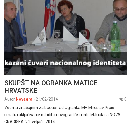
SKUPŠTINA OGRANKA MATICE
HRVATSKE
Autor
Novagra
-
21/02/2014
0
Veoma značajnim za budući rad Ogranka MH Miroslav Prpić
smatra uključivanje mladih i novogradiških intelektualaca NOVA
GRADIŠKA, 21. veljače 2014.…