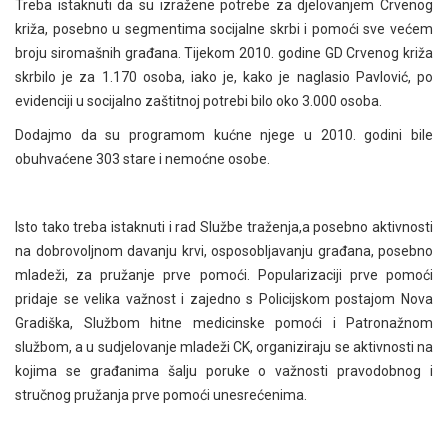
Treba istaknuti da su izražene potrebe za djelovanjem Crvenog
križa, posebno u segmentima socijalne skrbi i pomoći sve većem
broju siromašnih građana. Tijekom 2010. godine GD Crvenog križa
skrbilo je za 1.170 osoba, iako je, kako je naglasio Pavlović, po
evidenciji u socijalno zaštitnoj potrebi bilo oko 3.000 osoba.
Dodajmo da su programom kućne njege u 2010. godini bile
obuhvaćene 303 stare i nemoćne osobe.
Isto tako treba istaknuti i rad Službe traženja,a posebno aktivnosti
na dobrovoljnom davanju krvi, osposobljavanju građana, posebno
mladeži, za pružanje prve pomoći. Popularizaciji prve pomoći
pridaje se velika važnost i zajedno s Policijskom postajom Nova
Gradiška, Službom hitne medicinske pomoći i Patronažnom
službom, a u sudjelovanje mladeži CK, organiziraju se aktivnosti na
kojima se građanima šalju poruke o važnosti pravodobnog i
stručnog pružanja prve pomoći unesrećenima.