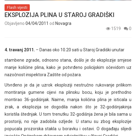
Flash vijesti
EKSPLOZIJA PLINA U STAROJ GRADIŠKI
Objavljeno
04/04/2011
od
Novagra
1519
0
4. travanj 2011.
– Danas oko 10.20 sati u Staroj Gradiški unutar
stambene zgrade, odnosno stana, došlo je do eksplozije smjese
manje količine plina, kako je potvrđeno policijskim očevidom uz
nazočnost inspektora Zaštite od požara.
Utvrđeno je da je uzrok eksploziji nestručno rukovanje prilikom
montiranja gumene cijevi na plinsku bocu, koju je prethodno
montirao 36-godišnjak. Naime, manja količina plina je isticala u
zrak, a eksplozija se dogodila nakon što je 32-godišnjakinja
koristila štednjak. U tom trenutku 32-godišnja žena je bila sama u
prostoriji, no nije zadobila ozljede. U stanu su zbog eksplozije
popucala prozorska stakla u boravku i ostavi. O događaju slijedi
izvješće Općinskom državnom odvjetništvu u Novoj Gradišci.