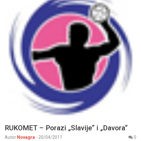
RUKOMET – Porazi „Slavije“ i „Davora“
Autor
Novagra
-
20/04/2011
0