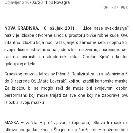
Objavljeno
10/03/2011
od
Novagra
1737
0
NOVA GRADIŠKA, 10. ožujak 2011.
– „Lice naše svakidašnje“
naziv je izložbe otvorene sinoć u prostoru bivše robne kuće. Ovu
iritantnu izložbu koja nudi razlišljanje o samome sebi i dojmu koji
svojim licem ostavljamo na ljude s kojima živimo, susrećemo se i
radimo, osmislili su akademski slikar Gordan Bjelić i kustos
galerijskig odjela
Gradskog muzeja Miroslav Pišonić. Realizirali su ju s učenicima 5.
do 8. razreda OŠ „Mato Loverak“, koji su izradili kartonske maske.
Za izložbu bi se moglo reći da može biti svojevrsni osobni
performans koji može trajati za sve one koji ne zaborave ovu
izložbu i svoju masku.
MASKA – zašita – preživljavanje (opstana). Skriva li maska ili
otkriva onoga tko je nosi? Što jesmo, a što želimo – možemo biti?