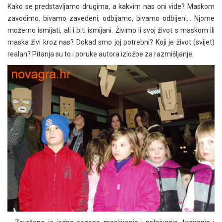
Kako se predstavljamo drugima, a kakvim nas oni vide? Maskom
zavodimo, bivamo zavedeni, odbijamo, bivamo odbijeni… Njome
možemo ismijati, ali i biti ismijani. Živimo li svoj život s maskom ili
maska živi kroz nas? Dokad smo joj potrebni? Koji je život (svijet)
realan? Pitanja su to i poruke autora izložbe za razmišljanje.