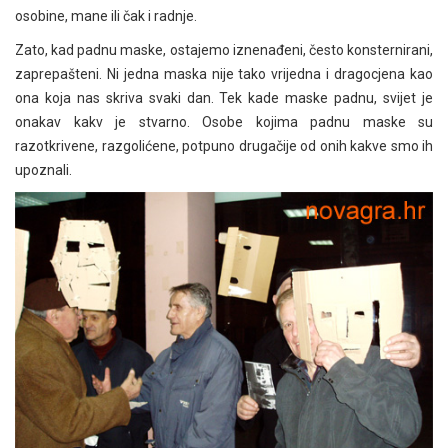
osobine, mane ili čak i radnje.
Zato, kad padnu maske, ostajemo iznenađeni, često konsternirani,
zaprepašteni. Ni jedna maska nije tako vrijedna i dragocjena kao
ona koja nas skriva svaki dan. Tek kade maske padnu, svijet je
onakav kakv je stvarno. Osobe kojima padnu maske su
razotkrivene, razgolićene, potpuno drugačije od onih kakve smo ih
upoznali.