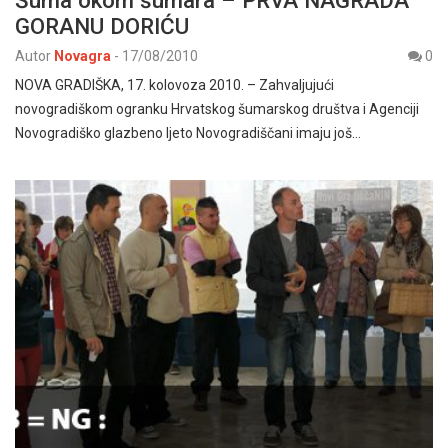
Šuma okom šumara – PRVA NAGRADA
GORANU DORIĆU
Autor
Novagra
-
17/08/2010
0
NOVA GRADIŠKA, 17. kolovoza 2010. – Zahvaljujući
novogradiškom ogranku Hrvatskog šumarskog društva i Agenciji
Novogradiško glazbeno ljeto Novogradiščani imaju još…