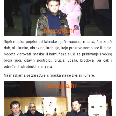
Riječ maska poječe od latinske riječi mascus, masca, što znači
duh, ali i krinka, obrazina, krabulja, koja prekriva samo lice ili tijelo.
Nećete vjerovati, maska ili kamuflaža služi za prikrivanje i većeg
broja ljudi, čitavih postrojbi, oružja, vozila, brodova, pa čak i
određenih strateških namjera.
Na maskama se zarađuje, s maskama se živi, ali i umire.