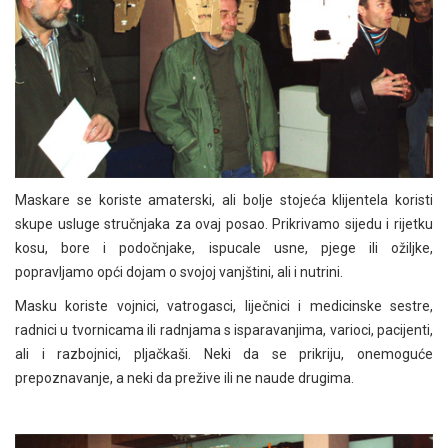
Maskare se koriste amaterski, ali bolje stojeća klijentela koristi
skupe usluge stručnjaka za ovaj posao. Prikrivamo sijedu i rijetku
kosu, bore i podočnjake, ispucale usne, pjege ili ožiljke,
popravljamo opći dojam o svojoj vanjštini, ali i nutrini.
Masku koriste vojnici, vatrogasci, liječnici i medicinske sestre,
radnici u tvornicama ili radnjama s isparavanjima, varioci, pacijenti,
ali i razbojnici, pljačkaši. Neki da se prikriju, onemoguće
prepoznavanje, a neki da prežive ili ne naude drugima.