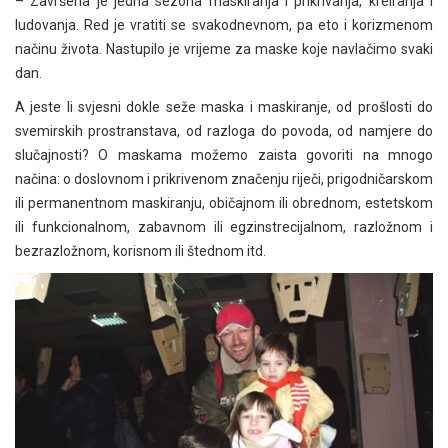
– Završena je jedna sezona maskiranja i prikrivanja, kreiranja i
ludovanja. Red je vratiti se svakodnevnom, pa eto i korizmenom
načinu života. Nastupilo je vrijeme za maske koje navlačimo svaki
dan.
A jeste li svjesni dokle seže maska i maskiranje, od prošlosti do
svemirskih prostranstava, od razloga do povoda, od namjere do
slučajnosti? O maskama možemo zaista govoriti na mnogo
načina: o doslovnom i prikrivenom značenju riječi, prigodničarskom
ili permanentnom maskiranju, običajnom ili obrednom, estetskom
ili funkcionalnom, zabavnom ili egzinstrecijalnom, razložnom i
bezrazložnom, korisnom ili štednom itd.