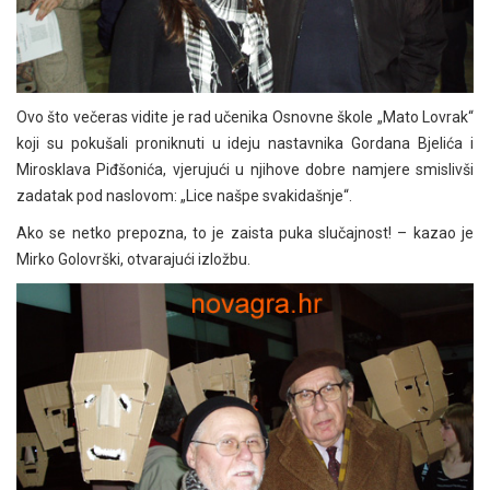
Ovo što večeras vidite je rad učenika Osnovne škole „Mato Lovrak“
koji su pokušali proniknuti u ideju nastavnika Gordana Bjelića i
Mirosklava Piđšonića, vjerujući u njihove dobre namjere smislivši
zadatak pod naslovom: „Lice našpe svakidašnje“.
Ako se netko prepozna, to je zaista puka slučajnost! – kazao je
Mirko Golovrški, otvarajući izložbu.