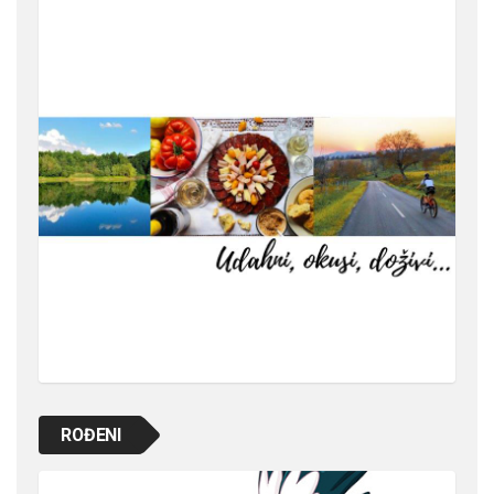
ROĐENI