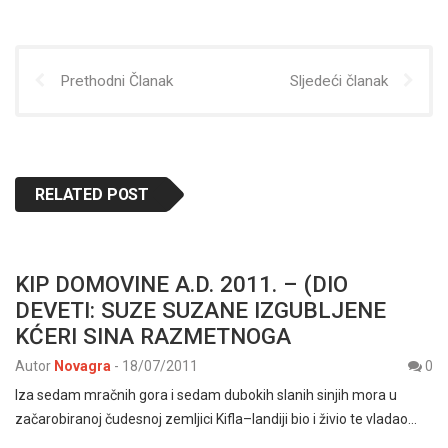
Prethodni Članak
Sljedeći članak
RELATED POST
KIP DOMOVINE A.D. 2011. – (DIO
DEVETI: SUZE SUZANE IZGUBLJENE
KĆERI SINA RAZMETNOGA
Autor
Novagra
-
18/07/2011
0
Iza sedam mračnih gora i sedam dubokih slanih sinjih mora u
začarobiranoj čudesnoj zemljici Kifla–landiji bio i živio te vladao…