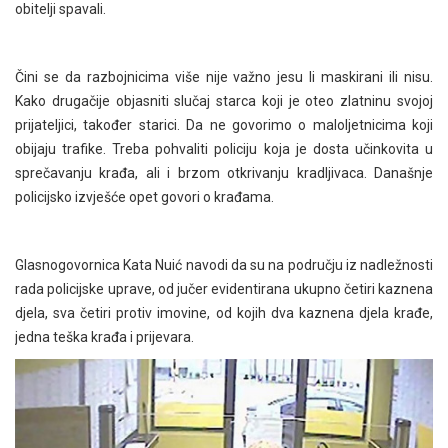
obitelji spavali.
Čini se da razbojnicima više nije važno jesu li maskirani ili nisu.
Kako drugačije objasniti slučaj starca koji je oteo zlatninu svojoj
prijateljici, također starici. Da ne govorimo o maloljetnicima koji
obijaju trafike. Treba pohvaliti policiju koja je dosta učinkovita u
sprečavanju krađa, ali i brzom otkrivanju kradljivaca. Današnje
policijsko izvješće opet govori o krađama.
Glasnogovornica Kata Nuić navodi da su na području iz nadležnosti
rada policijske uprave, od jučer evidentirana ukupno četiri kaznena
djela, sva četiri protiv imovine, od kojih dva kaznena djela krađe,
jedna teška krađa i prijevara.