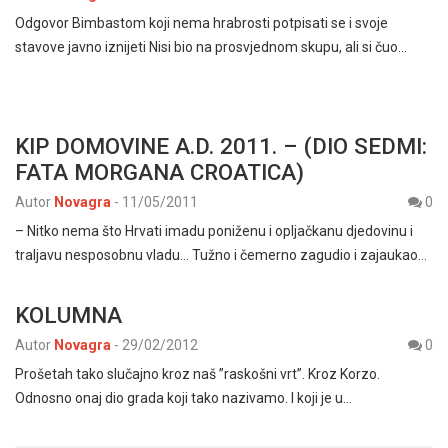
Odgovor Bimbastom koji nema hrabrosti potpisati se i svoje
stavove javno iznijeti Nisi bio na prosvjednom skupu, ali si čuo…
KIP DOMOVINE A.D. 2011. – (DIO SEDMI:
FATA MORGANA CROATICA)
Autor
Novagra
-
11/05/2011
0
– Nitko nema što Hrvati imadu poniženu i opljačkanu djedovinu i
traljavu nesposobnu vladu… Tužno i čemerno zagudio i zajaukao…
KOLUMNA
Autor
Novagra
-
29/02/2012
0
Prošetah tako slučajno kroz naš ”raskošni vrt”. Kroz Korzo.
Odnosno onaj dio grada koji tako nazivamo. I koji je u…