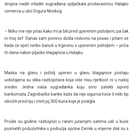
dvojica naših mladih sugrađana opljačkala prodavaonicu Halajko
comerca u ulici Grgura Ninskog.
– Nitko me nije pitao kako mi je bili pred uperenim pištoljem, pa čak
ni moj šef. Danas sam ponovo došla redovno na posao i pitam se
kada će opet netko banuti u trgovinu s uperenim pištoljem – priča
tri dana nakon pljačke blagajnica u Halajku.
Maska na glavu i pištolj uperen u glavu blagajnice postaju
uobičajena su slika razbojstava koja više nisu rijetkost ni u našoj
sredini. Jedna naša sugrađanka koju smo zatekli ispred
bankomata Zagrebačke banke kaže da nije sigurna hoće li neki tip
iskočiti pred nju i oteti joj 300 kuna koje je podigla.
Prošle su godine razbojnici u ranim jutarnjim satima ušli u kuće
poznatih poduzetnika s područja općine Cernik u vrijeme dok su s