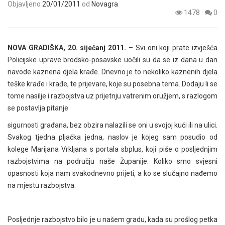
Objavljeno
20/01/2011
od
Novagra
1478
0
NOVA GRADIŠKA, 20. siječanj 2011.
– Svi oni koji prate izvješća
Policijske uprave brodsko-posavske uočili su da se iz dana u dan
navode kaznena djela krađe. Dnevno je to nekoliko kaznenih djela
teške krađe i krađe, te prijevare, koje su posebna tema. Dodaju li se
tome nasilje i razbojstva uz prijetnju vatrenim oružjem, s razlogom
se postavlja pitanje
sigurnosti građana, bez obzira nalazili se oni u svojoj kući ili na ulici.
Svakog tjedna pljačka jedna, naslov je kojeg sam posudio od
kolege Marijana Vrkljana s portala sbplus, koji piše o posljednjim
razbojstvima na području naše Županije. Koliko smo svjesni
opasnosti koja nam svakodnevno prijeti, a ko se slučajno nađemo
na mjestu razbojstva.
Posljednje razbojstvo bilo je u našem gradu, kada su prošlog petka