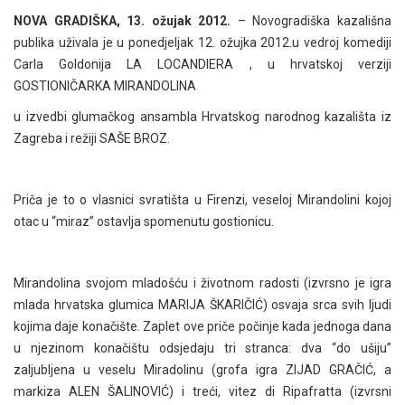
NOVA GRADIŠKA, 13. ožujak 2012.
– Novogradiška kazališna
publika uživala je u ponedjeljak 12. ožujka 2012.u vedroj komediji
Carla Goldonija LA LOCANDIERA , u hrvatskoj verziji
GOSTIONIČARKA MIRANDOLINA
u izvedbi glumačkog ansambla Hrvatskog narodnog kazališta iz
Zagreba i režiji SAŠE BROZ.
Priča je to o vlasnici svratišta u Firenzi, veseloj Mirandolini kojoj
otac u “miraz” ostavlja spomenutu gostionicu.
Mirandolina svojom mladošću i životnom radosti (izvrsno je igra
mlada hrvatska glumica MARIJA ŠKARIČIĆ) osvaja srca svih ljudi
kojima daje konačište. Zaplet ove priče počinje kada jednoga dana
u njezinom konačištu odsjedaju tri stranca: dva “do ušiju”
zaljubljena u veselu Miradolinu (grofa igra ZIJAD GRAČIĆ, a
markiza ALEN ŠALINOVIĆ) i treći, vitez di Ripafratta (izvrsni