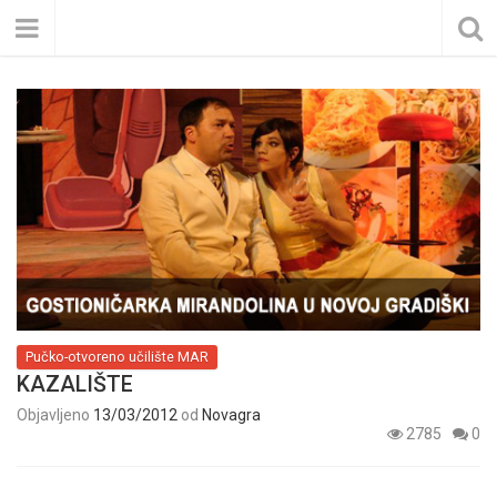
Pučko-otvoreno učilište MAR
KAZALIŠTE
Objavljeno
13/03/2012
od
Novagra
2785
0