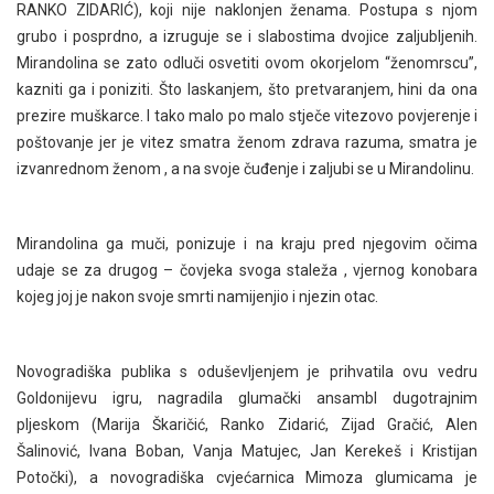
RANKO ZIDARIĆ), koji nije naklonjen ženama. Postupa s njom
grubo i posprdno, a izruguje se i slabostima dvojice zaljubljenih.
Mirandolina se zato odluči osvetiti ovom okorjelom “ženomrscu”,
kazniti ga i poniziti. Što laskanjem, što pretvaranjem, hini da ona
prezire muškarce. I tako malo po malo stječe vitezovo povjerenje i
poštovanje jer je vitez smatra ženom zdrava razuma, smatra je
izvanrednom ženom , a na svoje čuđenje i zaljubi se u Mirandolinu.
Mirandolina ga muči, ponizuje i na kraju pred njegovim očima
udaje se za drugog – čovjeka svoga staleža , vjernog konobara
kojeg joj je nakon svoje smrti namijenjio i njezin otac.
Novogradiška publika s oduševljenjem je prihvatila ovu vedru
Goldonijevu igru, nagradila glumački ansambl dugotrajnim
pljeskom (Marija Škaričić, Ranko Zidarić, Zijad Gračić, Alen
Šalinović, Ivana Boban, Vanja Matujec, Jan Kerekeš i Kristijan
Potočki), a novogradiška cvjećarnica Mimoza glumicama je