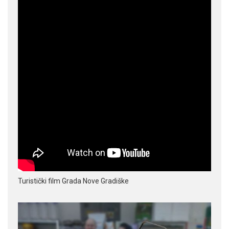
Turistički film Grada Nove Gradiške