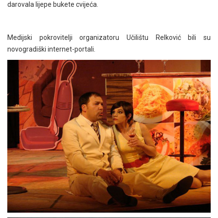
darovala lijepe bukete cvijeća.
Medijski pokrovitelji organizatoru Učilištu Relković bili su
novogradiški internet-portali.