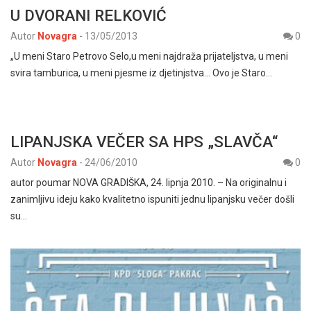
U DVORANI RELKOVIĆ
Autor
Novagra
-
13/05/2013
0
„U meni Staro Petrovo Selo,u meni najdraža prijateljstva, u meni
svira tamburica, u meni pjesme iz djetinjstva… Ovo je Staro…
LIPANJSKA VEČER SA HPS „SLAVČA“
Autor
Novagra
-
24/06/2010
0
autor poumar NOVA GRADIŠKA, 24. lipnja 2010. – Na originalnu i
zanimljivu ideju kako kvalitetno ispuniti jednu lipanjsku večer došli
su…