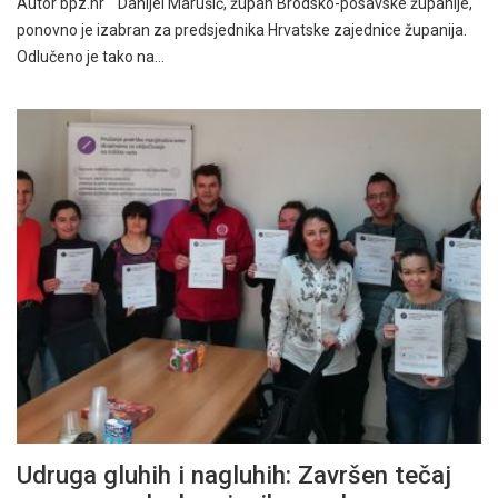
Autor bpz.hr Danijel Marušić, župan Brodsko-posavske županije,
ponovno je izabran za predsjednika Hrvatske zajednice županija.
Odlučeno je tako na…
Udruga gluhih i nagluhih: Završen tečaj