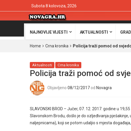
Subota 8 kolovoza, 2026
NAJNOVIJE VIJESTI
AKTUALNOSTI
GRAD
Home
Crna kronika
Policija traži pomoć od svje
Aktualnosti
Crna kronika
Policija traži pomoć od sv
Objavljeno
08/12/2017
od
Novagra
SLAVONSKI BROD – Jučer, 07. 12. 2017. godine u 19,55 sati
Slavonskom Brodu, došlo je do ozljeđivanja pješakinje, 
naljepnicama), koji se potom udaljio s mjesta događaja,