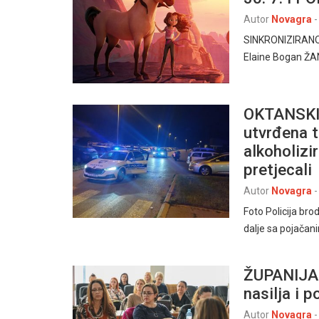
Autor
Novagra
-
SINKRONIZIRANO
Elaine Bogan ŽANR
OKTANSKI
utvrđena t
alkoholizi
pretjecali
Autor
Novagra
-
Foto Policija bro
dalje sa pojačan
ŽUPANIJA 
nasilja i 
Autor
Novagra
-