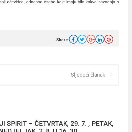
 moli očevidce, odnosno osobe koje imaju bilo kakva saznanja o
Share:
Sljedeći članak
JI SPIRIT – ČETVRTAK, 29. 7. , PETAK,
ONEDJELJAK, 2. 8. U 16, 30