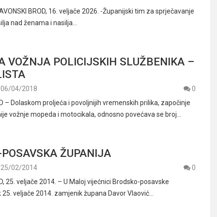
VONSKI BROD, 16. veljače 2026. -Županijski tim za sprječavanje
silja nad ženama i nasilja…
 VOŽNJA POLICIJSKIH SLUŽBENIKA –
ISTA
06/04/2018
0
 Dolaskom proljeća i povoljnijih vremenskih prilika, započinje
ije vožnje mopeda i motocikala, odnosno povećava se broj…
-POSAVSKA ŽUPANIJA
25/02/2014
0
25. veljače 2014. – U Maloj vijećnici Brodsko-posavske
k 25. veljače 2014. zamjenik župana Davor Vlaović…