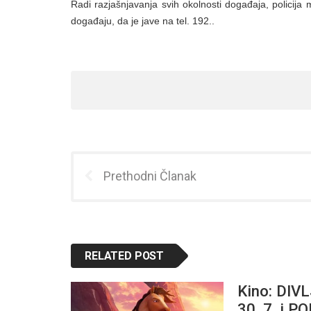
Radi razjašnjavanja svih okolnosti događaja, policija
događaju, da je jave na tel. 192..
Prethodni Članak
RELATED POST
Kino: DIVL
30. 7. i P