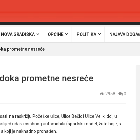
 NOVA GRADIŠKA
OPĆINE
POLITIKA
NAJAVA DOGA
doka prometne nesreće
jedoka prometne nesreće
2958
0
 na raskrižju Požeške ulice, Ulice Bečic i Ulice Veliki dol, u
uslijed udara osobnog automobila (sportski model, žute boje, s
 a koji je naknadno pronađen.