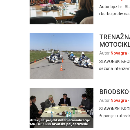
Autor bpz.hr SLA
i borbu protiv na
TRENAŽNA
MOTOCIKL
Autor
Novagra
-
SLAVONSKI BROD –
sezona intenzivn
BRODSKO
Autor
Novagra
-
SLAVONSKI BROD, 
županije u utora