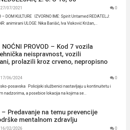
27/07/2021
0
 – DOM KULTURE IZVORNO IME: Spirit Untamed REDATELJ:
: animirani ULOGE: Nika Barišić, Iva Visković Križan,…
 NOĆNI PROVOD – Kod 7 vozila
ehnička neispravnost, vozili
rani, prolazili kroz crveno, nepropisno
17/06/2024
0
dsko-posavska Policijski službenici nastavljaju u kontinuitetu i
im nadzorima, a posebice lokacija na kojima se…
– Predavanje na temu prevencije
podrške mentalnom zdravlju
16/02/2026
0