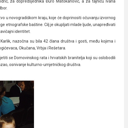
odrić, za dopredsjednika Đuro Matokanović, a za tajnicu Ivana
dbor.
štvo u novogradiškom kraju, koje će doprinositi očuvanju izvornog
uge etnografske baštine. Cilj je okupljati mlade ljude, unapređivati
vičajni identitet.
 Karlik, nazočna su bila 42 člana društva i gosti, među kojima i
ogićevaca, Okučana, Vrbja i Rešetara.
etiti se Domovinskog rata i hrvatskih branitelja koji su oslobodili
kazao, osnivanje kulturno-umjetničkog društva.