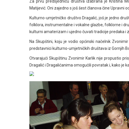
Za prvu predsjednicu društva izabrana je Kristina M
Matijević. Oni zajedno s još šest članova čine Upravni o
Kulturno-umjetničko društvo Dragalić, još je jedno dru
folklora, instrumentalne i vokalne glazbe, folklorne i dr
kulturni amaterizam i ujedno čuvati tradicije predaka i za
Na Skupštini, koju je vodio općinski načelnik Zvonimir
predstavnici kulturno-umjetničkih društava iz Gornjih B
Otvarajući Skupštinu Zvonimir Karlik nije propustio prisj
Dragalić i Dragalićanima omogućili povratak i, kako je 