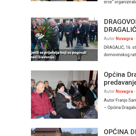
srce“ organizira
DRAGOVOL
DRAGALIĆ
Autor
Novagra
-
DRAGALIĆ, 16. st
domovinskog rata
Općina Dra
predavanj
Autor
Novagra
-
Autor Franjo Sam
– Općina Dragalić
OPĆINA D