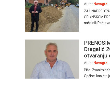
Autor
Novagra
-
ZA UNAPREĐENJE
OPĆINSKOM PROR
načelnik Poštov
PRENOSIM
Dragalić 
otvaranju 
Autor
Novagra
-
Piše: Zvonimir K
Općine, kao što j