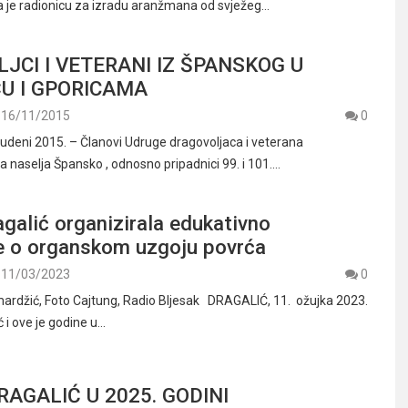
la je radionicu za izradu aranžmana od svježeg…
JCI I VETERANI IZ ŠPANSKOG U
U I GPORICAMA
16/11/2015
0
udeni 2015. – Članovi Udruge dragovoljaca i veterana
 naselja Špansko , odnosno pripadnici 99. i 101.…
galić organizirala edukativno
e o organskom uzgoju povrća
11/03/2023
0
ardžić, Foto Cajtung, Radio Bljesak DRAGALIĆ, 11. ožujka 2023.
 i ove je godine u…
RAGALIĆ U 2025. GODINI