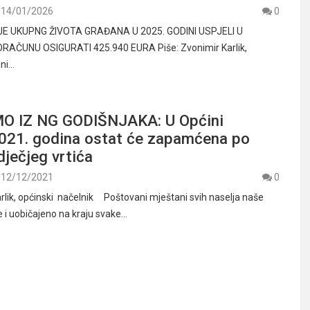
14/01/2026
0
 UKUPNG ŽIVOTA GRAĐANA U 2025. GODINI USPJELI U
AČUNU OSIGURATI 425.940 EURA Piše: Zvonimir Karlik,
ani…
O IZ NG GODIŠNJAKA: U Općini
2021. godina ostat će zapamćena po
dječjeg vrtića
12/12/2021
0
arlik, općinski načelnik Poštovani mještani svih naselja naše
e i uobičajeno na kraju svake…