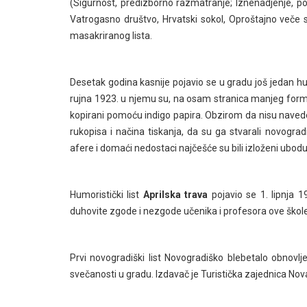
(Sigurnost, predizborno razmatranje; Iznenadjenje, po
Vatrogasno društvo, Hrvatski sokol, Oproštajno veče s
masakriranog lista.
Desetak godina kasnije pojavio se u gradu još jedan hum
rujna 1923. u njemu su, na osam stranica manjeg formata
kopirani pomoću indigo papira. Obzirom da nisu naved
rukopisa i načina tiskanja, da su ga stvarali novogradiš
afere i domaći nedostaci najčešće su bili izloženi ubod
Humoristički list
Aprilska trava
pojavio se 1. lipnja 1
duhovite zgode i nezgode učenika i profesora ove škole.
Prvi novogradiški list Novogradiško blebetalo obnovlj
svečanosti u gradu. Izdavač je Turistička zajednica Nov