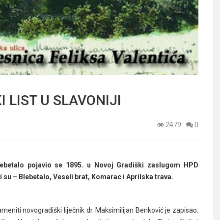
 LIST U SLAVONIJI
2479
0
 blebetalo pojavio se 1895. u Novoj Gradiški zaslugom HPD
i su – Blebetalo, Veseli brat, Komarac i Aprilska trava.
niti novogradiški liječnik dr. Maksimilijan Benković je zapisao: