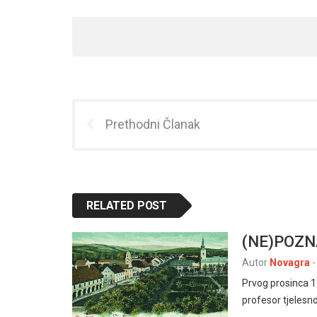
Prethodni Članak
RELATED POST
(NE)POZN
Autor
Novagra
-
Prvog prosinca 190
profesor tjelesno