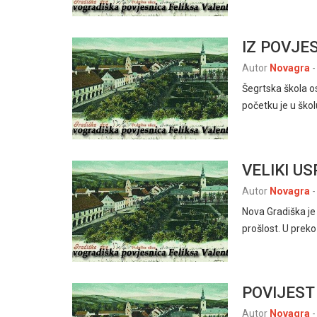
IZ POVJE
Autor
Novagra
-
Šegrtska škola os
početku je u škol
VELIKI U
Autor
Novagra
-
Nova Gradiška je
prošlost. U prek
POVIJEST
Autor
Novagra
-