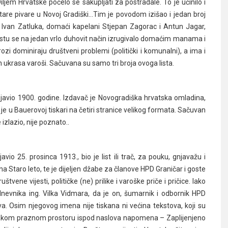
Diljem Hrvatske počelo se sakupljati za postradale. To je učinilo i
 Stare pivare u Novoj Gradiški…Tim je povodom izišao i jedan broj
 Ivan Zatluka, domaći kapelani Stjepan Zagorac i Antun Jagar,
U listu se na jedan vrlo duhovit način izrugivalo domaćim manama i
ozi dominiraju društveni problemi (politički i komunalni), a ima i
h ukrasa varoši. Sačuvana su samo tri broja ovoga lista.
ojavio 1900. godine. Izdavač je Novogradiška hrvatska omladina,
je u Bauerovoj tiskari na četiri stranice velikog formata. Sačuvan
 izlazio, nije poznato..
pojavio 25. prosinca 1913., bio je list ili trač, za pouku, gnjavažu i
na Staro leto, te je dijeljen džabe za članove HPD Graničar i goste
ene vijesti, političke (ne) prilike i varoške priče i pričice. Iako
nevnika ing. Vilka Vidmara, da je on, šumarnik i odbornik HPD
tova. Osim njegovog imena nije tiskana ni većina tekstova, koji su
 svakom praznom prostoru ispod naslova napomena – Zaplijenjeno