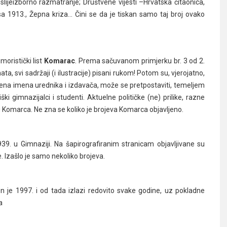
slijeizborno razmatranje; Društvene vijesti –Hrvatska čitaonica,
a 1913., Žepna kriza… Čini se da je tiskan samo taj broj ovako
oristički list
Komarac
. Prema sačuvanom primjerku br. 3 od 2.
, svi sadržaji (i ilustracije) pisani rukom! Potom su, vjerojatno,
ena imena urednika i izdavača, može se pretpostaviti, temeljem
ki gimnazijalci i studenti. Aktuelne političke (ne) prilike, razne
u Komarca. Ne zna se koliko je brojeva Komarca objavljeno.
939. u Gimnaziji. Na šapirografiranim stranicam objavljivane su
 Izašlo je samo nekoliko brojeva.
en je 1997. i od tada izlazi redovito svake godine, uz pokladne
a