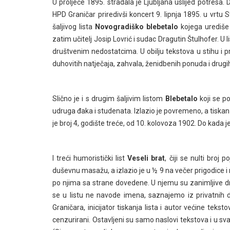
U proljeće 1895. stradala je Ljubljana uslijed potresa. 
HPD Graničar priredivši koncert 9. lipnja 1895. u vrtu
šaljivog lista
Novogradiško blebetalo
kojega urediše
zatim učitelj Josip Lovrić i sudac Dragutin Štulhofer. 
društvenim nedostatcima. U obilju tekstova u stihu i pr
duhovitih natječaja, zahvala, ženidbenih ponuda i drugi
Slično je i s drugim šaljivim listom
Blebetalo
koji se p
udruga đaka i studenata. Izlazio je povremeno, a tiskan 
je broj 4, godište treće, od 10. kolovoza 1902. Do kada je
I treći humoristički list
Veseli brat
, čiji se nulti broj 
duševnu masažu, a izlazio je u ½ 9 na večer prigodice i 
po njima sa strane dovedene. U njemu su zanimljive društv
se u listu ne navode imena, saznajemo iz privatnih d
Graničara, inicijator tiskanja lista i autor većine teks
cenzurirani. Ostavljeni su samo naslovi tekstova i u