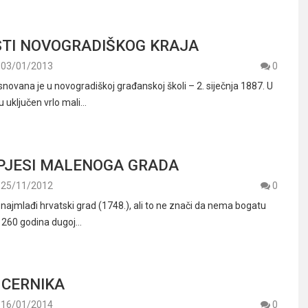
STI NOVOGRADIŠKOG KRAJA
03/01/2013
0
novana je u novogradiškoj građanskoj školi – 2. siječnja 1887. U
u uključen vrlo mali…
SPJESI MALENOGA GRADA
25/11/2012
0
 najmlađi hrvatski grad (1748.), ali to ne znači da nema bogatu
o 260 godina dugoj…
 CERNIKA
16/01/2014
0