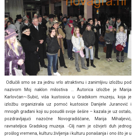
Odlučili smo se za jednu vrlo atraktivnu i zanimljivu izložbu pod
nazivom Moj naklon milostiva … Autorica izložbe je Marija
Karlovčan¬-Subić, viša kustosica u Gradskom muzeju, koja je
izložbu organizirala uz pomoć kustosice Danijele Juranović i
mnogih građani koji su posudili svoje šešire – kazala je uz ostalo,
pozdravljajući nazočne Novogradiščane, Marija Mihaljević,
ravnateljica Gradskog muzeja. -Cilj nam je oživjeti duh jednog
prošlog vremena, kulturu življenja i kulturu ponašanja i ono što je u