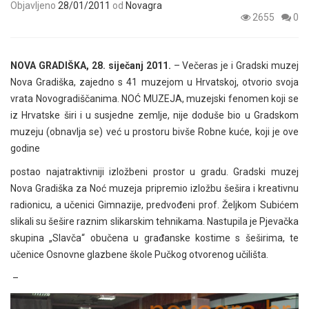
Objavljeno
28/01/2011
od
Novagra
2655
0
NOVA GRADIŠKA, 28. siječanj 2011.
– Večeras je i Gradski muzej
Nova Gradiška, zajedno s 41 muzejom u Hrvatskoj, otvorio svoja
vrata Novogradiščanima. NOĆ MUZEJA, muzejski fenomen koji se
iz Hrvatske širi i u susjedne zemlje, nije doduše bio u Gradskom
muzeju (obnavlja se) već u prostoru bivše Robne kuće, koji je ove
godine
postao najatraktivniji izložbeni prostor u gradu. Gradski muzej
Nova Gradiška za Noć muzeja pripremio izložbu šešira i kreativnu
radionicu, a učenici Gimnazije, predvođeni prof. Željkom Subićem
slikali su šešire raznim slikarskim tehnikama. Nastupila je Pjevačka
skupina „Slavča“ obučena u građanske kostime s šeširima, te
učenice Osnovne glazbene škole Pučkog otvorenog učilišta.
–