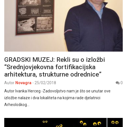
GRADSKI MUZEJ: Rekli su o izložbi
“Srednjovjekovna fortifikacijska
arhitektura, strukturne odrednice”
Autor
Novagra
-
25/02/2018
0
Autor Ivanka Herceg -Zadovoljstvo nam je što se unutar ove
izložbe nalaze i dva lokaliteta na kojima rade djelatnici
Arheološkog…