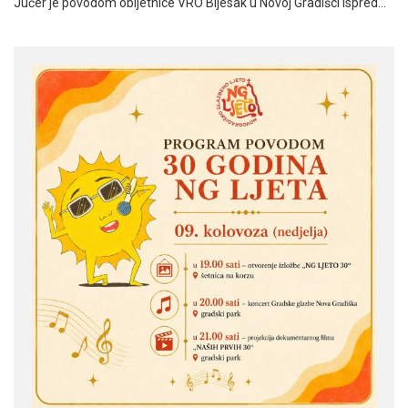
Jučer je povodom obljetnice VRO Bljesak u Novoj Gradišci ispred…