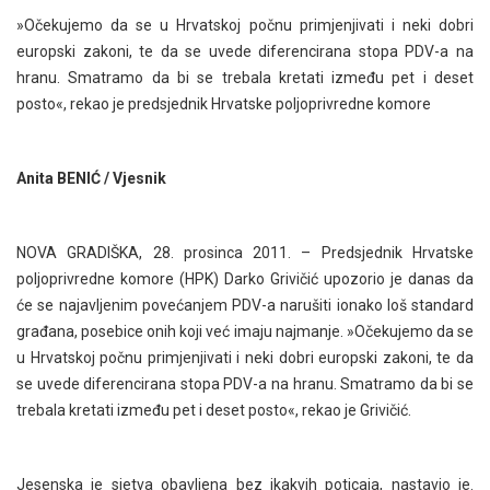
»Očekujemo da se u Hrvatskoj počnu primjenjivati i neki dobri
europski zakoni, te da se uvede diferencirana stopa PDV-a na
hranu. Smatramo da bi se trebala kretati između pet i deset
posto«, rekao je predsjednik Hrvatske poljoprivredne komore
Anita BENIĆ / Vjesnik
NOVA GRADIŠKA, 28. prosinca 2011. – Predsjednik Hrvatske
poljoprivredne komore (HPK) Darko Grivičić upozorio je danas da
će se najavljenim povećanjem PDV-a narušiti ionako loš standard
građana, posebice onih koji već imaju najmanje. »Očekujemo da se
u Hrvatskoj počnu primjenjivati i neki dobri europski zakoni, te da
se uvede diferencirana stopa PDV-a na hranu. Smatramo da bi se
trebala kretati između pet i deset posto«, rekao je Grivičić.
Jesenska je sjetva obavljena bez ikakvih poticaja, nastavio je.