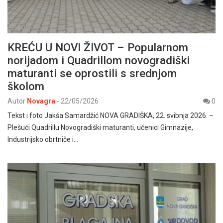
KREĆU U NOVI ŽIVOT – Popularnom
norijadom i Quadrillom novogradiški
maturanti se oprostili s srednjom
školom
Autor
Novagra
-
22/05/2026
0
Tekst i foto Jakša Samardžić NOVA GRADIŠKA, 22. svibnja 2026. –
Plešući Quadrillu Novogradiški maturanti, učenici Gimnazije,
Industrijsko obrtniče i…