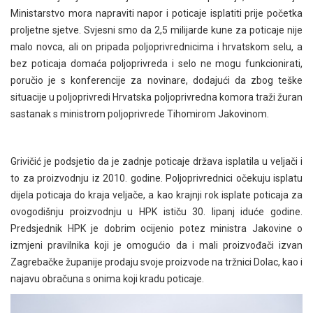
Ministarstvo mora napraviti napor i poticaje isplatiti prije početka
proljetne sjetve. Svjesni smo da 2,5 milijarde kune za poticaje nije
malo novca, ali on pripada poljoprivrednicima i hrvatskom selu, a
bez poticaja domaća poljoprivreda i selo ne mogu funkcionirati,
poručio je s konferencije za novinare, dodajući da zbog teške
situacije u poljoprivredi Hrvatska poljoprivredna komora traži žuran
sastanak s ministrom poljoprivrede Tihomirom Jakovinom.
Grivičić je podsjetio da je zadnje poticaje država isplatila u veljači i
to za proizvodnju iz 2010. godine. Poljoprivrednici očekuju isplatu
dijela poticaja do kraja veljače, a kao krajnji rok isplate poticaja za
ovogodišnju proizvodnju u HPK ističu 30. lipanj iduće godine.
Predsjednik HPK je dobrim ocijenio potez ministra Jakovine o
izmjeni pravilnika koji je omogućio da i mali proizvođači izvan
Zagrebačke županije prodaju svoje proizvode na tržnici Dolac, kao i
najavu obračuna s onima koji kradu poticaje.