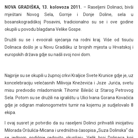
NOVA GRADIŠKA, 13. kolovoza 2011.
– Raseljeni Dolinaci, bivši
mještani Novog Sela, Gornje i Donje Doline, sela u
bosanskogradiškoj Posavini, tradicionalno su se i ove godine
okupili u povodu blagdana Velike Gospe.
Družili su se i evocirali sjećanja na rodni kraj. Više od tisuću
Dolinaca došlo je u Novu Gradišku iz brojnih mjesta u Hrvatskoj i
europskih država gdje su našli svoj novi dom.
Najprije su se okupili u župnoj crkvi Kraljice Svete Krunice gdje je, uz
koncelebraciju velečasnih Milivoja Kneževića i Joze Jurića, svetu
misu predvodio mladomisnik Tihomir Bilešić iz Starog Petrovog
Sela. Potom su se družili na igralištu u Ulici Ivana Gorana Kovačića
gdje je odigran malonogometni turnir na kojemu je sudjelovalo 8
ekipa.
I ovaj susret je potvrdio da su raseljeni Dolinci prihvatili inicijativu
Milorada Oršulića-Micana i uredništva časopisa „Suza Dolinska“ da
se jednom godišnje redovito okupljaju. Velik broj Dolinaca koji