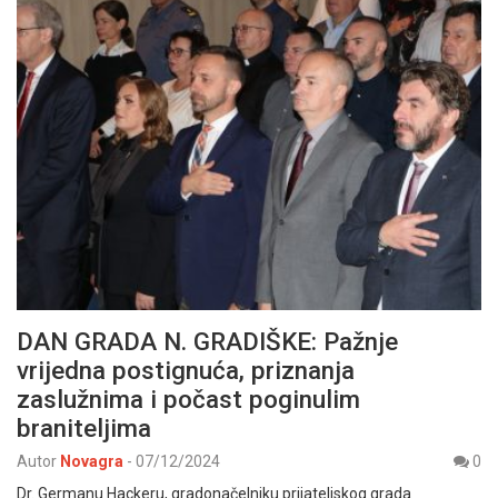
DAN GRADA N. GRADIŠKE: Pažnje
vrijedna postignuća, priznanja
zaslužnima i počast poginulim
braniteljima
Autor
Novagra
-
07/12/2024
0
Dr. Germanu Hackeru, gradonačelniku prijateljskog grada