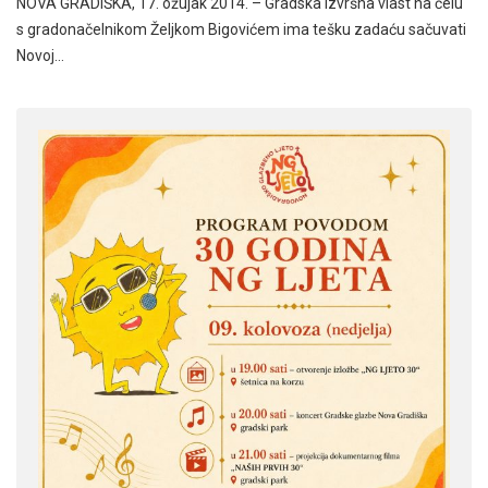
NOVA GRADIŠKA, 17. ožujak 2014. – Gradska izvršna vlast na čelu
s gradonačelnikom Željkom Bigovićem ima tešku zadaću sačuvati
Novoj…