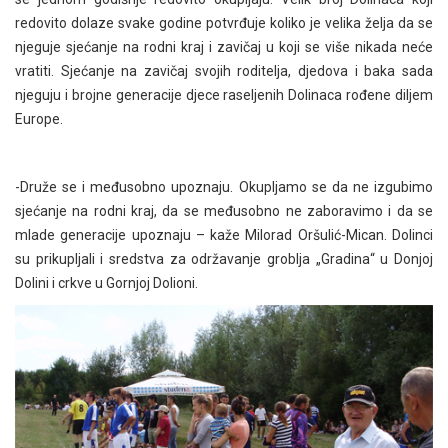
redovito dolaze svake godine potvrđuje koliko je velika želja da se
njeguje sjećanje na rodni kraj i zavičaj u koji se više nikada neće
vratiti. Sjećanje na zavičaj svojih roditelja, djedova i baka sada
njeguju i brojne generacije djece raseljenih Dolinaca rođene diljem
Europe.
-Druže se i međusobno upoznaju. Okupljamo se da ne izgubimo
sjećanje na rodni kraj, da se međusobno ne zaboravimo i da se
mlade generacije upoznaju – kaže Milorad Oršulić-Mican. Dolinci
su prikupljali i sredstva za održavanje groblja „Gradina“ u Donjoj
Dolini i crkve u Gornjoj Dolioni.