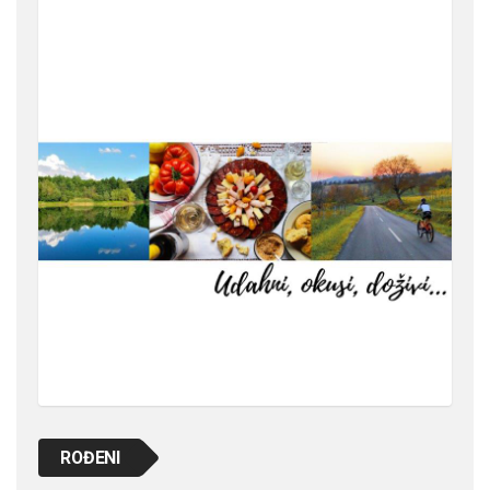
ROĐENI