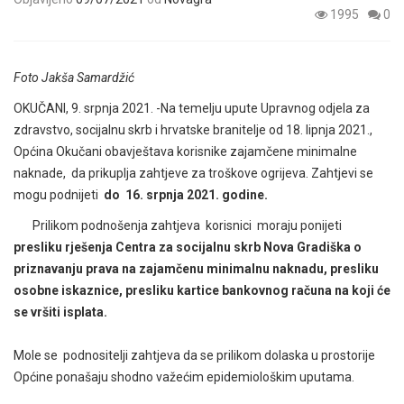
1995
0
Foto Jakša Samardžić
OKUČANI, 9. srpnja 2021. -Na temelju upute Upravnog odjela za
zdravstvo, socijalnu skrb i hrvatske branitelje od 18. lipnja 2021.,
Općina Okučani obavještava korisnike zajamčene minimalne
naknade, da prikuplja zahtjeve za troškove ogrijeva. Zahtjevi se
mogu podnijeti
do 16. srpnja 2021. godine.
Prilikom podnošenja zahtjeva korisnici moraju ponijeti
presliku rješenja Centra za socijalnu skrb Nova Gradiška o
priznavanju prava na zajamčenu minimalnu naknadu, presliku
osobne iskaznice, presliku kartice bankovnog računa na koji će
se vršiti isplata.
Mole se podnositelji zahtjeva da se prilikom dolaska u prostorije
Općine ponašaju shodno važećim epidemiološkim uputama.