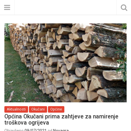
Aktualnosti
Okučani
Općine
Općina Okučani prima zahtjeve za namirenje
troškova ogrijeva
Objavljeno
09/07/2021
od
Novagra