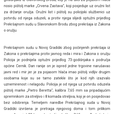
nosio pištolj marke „Crvena Zastava“, koji posjeduje uz oružni list
za držanje oružja. Oružni list i pištolj su policijski službenici uz
potvrdu od njega oduzeli, a protiv njega slijedi optužni prijedlog
Prekršajnom sudu u Slavonskom Brodu zbog prekršaja iz Zakona
o oružju.
Prekršajnom sudu u Novoj Gradiški zbog počinjenih prekršaja iz
Zakona o prekršajima protiv javnog reda i mira i Zakona o oružju
Policija je podnijela optužni prijedlog 73-godišnjaka s područja
općine Cernik. Dan ranije on je ispred jedne trgovine narušavao
javni red i mir jer je za pojasom hlača imao pištolj vidljiv drugim
osobama koje su se tamo zatekle što je kod njih izazvalo
uznemirenost i nelagodu. Policija je od njega uz potvrdu oduzela
pištolj marke „Pietro Beretta“, kalibra 7,65 mm sa pripadajućim
spremnikom za streljivo i 8 komada streljiva, koji je on posjedovao
bez odobrenja. Temeljem naredbe Prekršajnog suda u Novoj
Gradiški izvršena je pretraga njegovog doma i tom prilikom