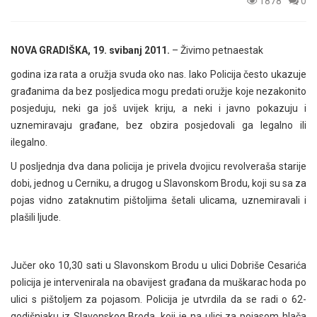
1878
0
NOVA GRADIŠKA, 19. svibanj 2011.
– Živimo petnaestak
godina iza rata a oružja svuda oko nas. Iako Policija često ukazuje
građanima da bez posljedica mogu predati oružje koje nezakonito
posjeduju, neki ga još uvijek kriju, a neki i javno pokazuju i
uznemiravaju građane, bez obzira posjedovali ga legalno ili
ilegalno.
U posljednja dva dana policija je privela dvojicu revolveraša starije
dobi, jednog u Cerniku, a drugog u Slavonskom Brodu, koji su sa za
pojas vidno zataknutim pištoljima šetali ulicama, uznemiravali i
plašili ljude.
Jučer oko 10,30 sati u Slavonskom Brodu u ulici Dobriše Cesarića
policija je intervenirala na obavijest građana da muškarac hoda po
ulici s pištoljem za pojasom. Policija je utvrdila da se radi o 62-
godišnjaku iz Slavonskog Broda, koji je na ulici za pojasom hlača