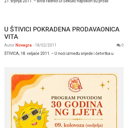
21. srpnja 2011. – Bivši radnici DI Sekulić napokon su prošli
U ŠTIVICI POKRADENA PRODAVAONICA
VITA
Autor
Novagra
-
18/02/2011
0
ŠTIVICA, 18. veljače 2011. – U noći između srijede i četvrtka u