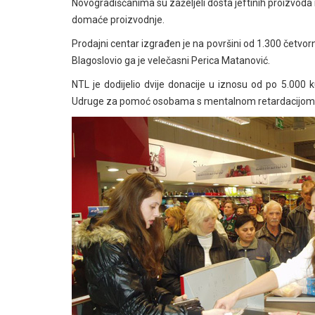
Novogradiščanima su zaželjeli dosta jeftinih proizvoda 
domaće proizvodnje.
Prodajni centar izgrađen je na površini od 1.300 četvor
Blagoslovio ga je velečasni Perica Matanović.
NTL je dodijelio dvije donacije u iznosu od po 5.000 
Udruge za pomoć osobama s mentalnom retardacijom i