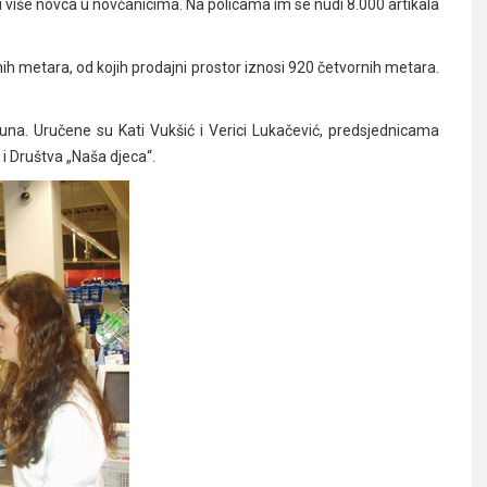
i više novca u novčanicima. Na policama im se nudi 8.000 artikala
nih metara, od kojih prodajni prostor iznosi 920 četvornih metara.
kuna. Uručene su Kati Vukšić i Verici Lukačević, predsjednicama
 Društva „Naša djeca“.