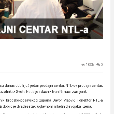
1836
0
u danas dobili još jedan prodajni centar. NTL-ov prodajni centar,
duzetnik iz Svete Nedelje i vlasnik Ivan Rimac i zamjenik
nik brodsko-posavskog župana Davor Vlaović i direktor NTL-a
ži dobilo je dvadesetak, uglavnom mladih djevojaka i žena.