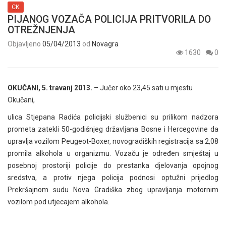
CK
PIJANOG VOZAČA POLICIJA PRITVORILA DO
OTREŽNJENJA
Objavljeno
05/04/2013
od
Novagra
1630
0
OKUČANI, 5. travanj 2013.
– Jučer oko 23,45 sati u mjestu
Okučani,
ulica Stjepana Radića policijski službenici su prilikom nadzora
prometa zatekli 50-godišnjeg državljana Bosne i Hercegovine da
upravlja vozilom Peugeot-Boxer, novogradiških registracija sa 2,08
promila alkohola u organizmu. Vozaču je određen smještaj u
posebnoj prostoriji policije do prestanka djelovanja opojnog
sredstva, a protiv njega policija podnosi optužni prijedlog
Prekršajnom sudu Nova Gradiška zbog upravljanja motornim
vozilom pod utjecajem alkohola.