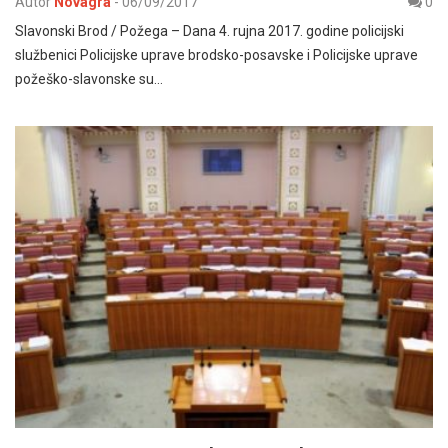
Autor
Novagra
-
06/09/2017
0
Slavonski Brod / Požega – Dana 4. rujna 2017. godine policijski
službenici Policijske uprave brodsko-posavske i Policijske uprave
požeško-slavonske su…