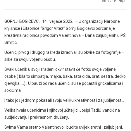
1716
0
GORNJI BOGIĆEVCI, 14. veljače 2022. – U organizaciji Narodne
knjižnice i čitaonice “Grigor Vitez” Gornji Bogićevci održana je
kreativna radionica povodom Valentinova – Dana zaljubljenih u PŠ
Smrtić.
Učenici prvog i drugog razreda izrađivali su okvire za fotografije –
slike za svoju voljenu osobu.
Svaki učenik u svoj izrađeni okvir stavit će fotku svoje voljene
osobe ( bila to simpatija, majka, baka, tata dida, brat, sestra, dečko,
djevojka ….) . U pauzi od rada učenici su se počastili grickalicama i
sokićima.
I tako još jednom pokazali svoju veliku kreativnost i zaljubljenost…
Velika hvala učenicima i njihovoj učiteljici Josipi Tadić Ivančić na
sudjelovanju i prekrasnom druženju.
Svima Vama sretno Valentinovo i budite uvijek sretni i zaljubljeni,