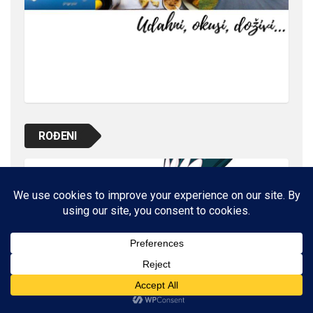
ROĐENI