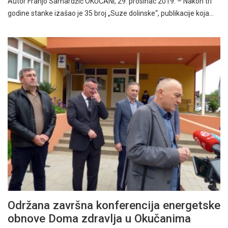
Autor Franjo Samardžić OKUČANI, 29. prosinac 2019. – Nakon tri
godine stanke izašao je 35 broj „Suze dolinske“, publikacije koja…
Održana završna konferencija energetske
obnove Doma zdravlja u Okučanima