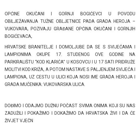
OPĆINE OKUČANI I GORNJI BOGIĆEVCI U POVODU
OBILJEŽAVANJA TUŽNE OBLJETNICE PADA GRADA HEROJA –
VUKOVARA, POZIVAJU GRAĐANE OPĆINA OKUČANI I GORNJIH
BOGIĆEVACA,
HRVATSKE BRANITELJE I DOMOLJUBE DA SE S SVIJEĆAMA I
LAMPIONIMA OKUPE 17. STUDENOG OVE GODINE NA
PARKIRALIŠTU “KOD KLARIĆA” U KOSOVCU I U 17 SATI PRIDRUŽE
MOLITVI KOD KRIŽA, A POTOM NASTAVE S PALJENJEM SVIJEĆA I
LAMPIONA, UZ CESTU U ULICI KOJA NOSI IME GRADA HEROJA I
GRADA MUČENIKA: VUKOVARSKA ULICA.
DOĐIMO I ODAJMO DUŽNU POČAST SVIMA ONIMA KOJI SU NAS
ZADUŽILI I POKAŽIMO I DOKAŽIMO DA HRVATSKA ŽIVI I DA ĆE
ŽIVJET VJEČN