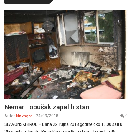
Nemar i opušak zapalili stan
Autor
Novagra
-
24/09/2018
0
SLAVONSKI BROD – Dana 22. rujna 2018.godine oko 15,00 sati u
Slavonskom Brodu, Petra Krešimira IV, u stanu vlasništvo 48…