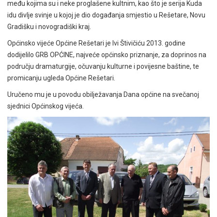
među kojima su i neke proglašene kultnim, kao što je serija Kuda
idu divlje svinje u kojoj je dio događanja smjestio u Rešetare, Novu
Gradišku i novogradiški kraj.
Općinsko vijeće Općine Rešetari je Ivi Štivičiću 2013. godine
dodijelilo GRB OPĆINE, najveće općinsko priznanje, za doprinos na
području dramaturgije, očuvanju kulturne i povijesne baštine, te
promicanju ugleda Općine Rešetari.
Uručeno mu je u povodu obilježavanja Dana općine na svečanoj
sjednici Općinskog vijeća.