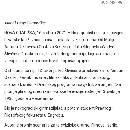
2248
0
Autor Franjo Samardžić
NOVA GRADIŠKA, 16. svibnja 2021. – Novogradiški kraj je u povijesti
hrvatske književnosti upisao nekoliko velikih imena. Od Matije
Antuna Relkovića i Gustava Krkleca do Tita Bilopavlovića i Ive
Štivičića. Dakako i drugih iz mlađih generacija, koji su u manjoj ili
većoj mjeri dali doprinos hrvatskoj pisanoj riječi.
Ovih dana, točnije 13. svibnja, Ivo Štivičić je proslavio 85. rođendan.
Ovaj književnik i novinar, filmski i likovni kritičar, dramaturg,
scenarist, urednik Dramskog programa i savjetnik za umjetnička
pitanja glavnog urednika Hrvatske televizije, rođen je 13. svibnja
1936. godine u Rešetarima.
Bio je novogradiški gimnazijalac, a potom student Pravnog i
Filozofskog fakulteta u Zagrebu.
Autor je brojnih scenarija za televizijske drame, filmove i serije,