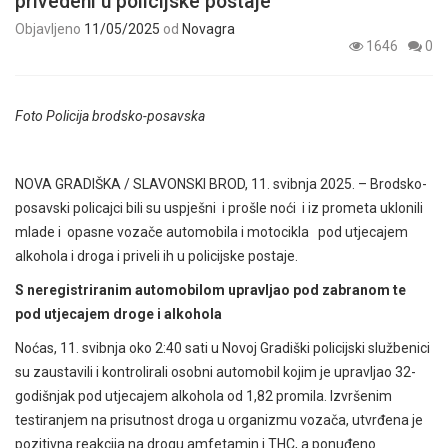
privedeni u policijske postaje
Objavljeno
11/05/2025
od
Novagra
1646
0
Foto Policija brodsko-posavska
NOVA GRADIŠKA / SLAVONSKI BROD, 11. svibnja 2025. – Brodsko-
posavski policajci bili su uspješni i prošle noći i iz prometa uklonili
mlade i opasne vozače automobila i motocikla pod utjecajem
alkohola i droga i priveli ih u policijske postaje.
S neregistriranim automobilom upravljao pod zabranom te
pod utjecajem droge i alkohola
Noćas, 11. svibnja oko 2:40 sati u Novoj Gradiški policijski službenici
su zaustavili i kontrolirali osobni automobil kojim je upravljao 32-
godišnjak pod utjecajem alkohola od 1,82 promila. Izvršenim
testiranjem na prisutnost droga u organizmu vozača, utvrđena je
pozitivna reakcija na drogu amfetamin i THC, a ponuđeno