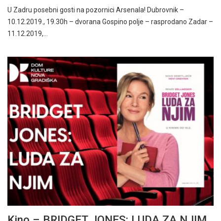
U Zadru posebni gosti na pozornici Arsenala! Dubrovnik –
10.12.2019., 19.30h – dvorana Gospino polje – rasprodano Zadar –
11.12.2019,…
Kino – BRIDGET JONES: LUDA ZA NJIM