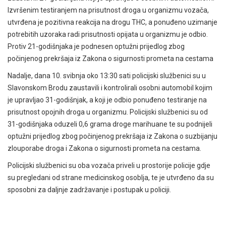
Izvršenim testiranjem na prisutnost droga u organizmu vozača,
utvrđena je pozitivna reakcija na drogu THC, a ponuđeno uzimanje
potrebitih uzoraka radi prisutnosti opijata u organizmu je odbio.
Protiv 21-godišnjaka je podnesen optužni prijedlog zbog
počinjenog prekršaja iz Zakona o sigurnosti prometa na cestama
Nadalje, dana 10. svibnja oko 13:30 sati policijski službenici su u
Slavonskom Brodu zaustavili i kontrolirali osobni automobil kojim
je upravljao 31-godišnjak, a koji je odbio ponuđeno testiranje na
prisutnost opojnih droga u organizmu. Policijski službenici su od
31-godišnjaka oduzeli 0,6 grama droge marihuane te su podnijeli
optužni prijedlog zbog počinjenog prekršaja iz Zakona o suzbijanju
zlouporabe droga i Zakona o sigurnosti prometa na cestama.
Policijski službenici su oba vozača priveli u prostorije policije gdje
su pregledani od strane medicinskog osoblja, te je utvrđeno da su
sposobni za daljnje zadržavanje i postupak u policiji.