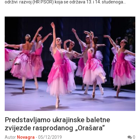
održivi razvoj (HR PSOR) koja se održava 13. i 14. studenoga…
Predstavljamo ukrajinske baletne
zvijezde rasprodanog „Orašara“
Autor
Novagra
-
05/12/2019
0