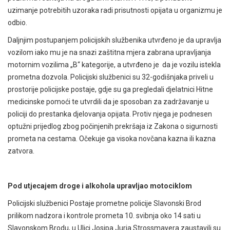
uzimanje potrebitih uzoraka radi prisutnosti opijata u organizmu je
odbio.
Daljnjim postupanjem policijskih službenika utvrđeno je da upravlja
vozilom iako mu je na snazi zaštitna mjera zabrana upravljanja
motornim vozilima „B“ kategorije, a utvrđeno je da je vozilu istekla
prometna dozvola. Policijski službenici su 32-godišnjaka priveli u
prostorije policijske postaje, gdje su ga pregledali djelatnici Hitne
medicinske pomoći te utvrdili da je sposoban za zadržavanje u
policiji do prestanka djelovanja opijata. Protiv njega je podnesen
optužni prijedlog zbog počinjenih prekršaja iz Zakona o sigurnosti
prometa na cestama. Očekuje ga visoka novčana kazna ili kazna
zatvora.
Pod utjecajem droge i alkohola upravljao motociklom
Policijski službenici Postaje prometne policije Slavonski Brod
prilikom nadzora i kontrole prometa 10. svibnja oko 14 sati u
Slavonskom Brodu, u Ulici Josipa Jurja Strossmayera zaustavili su