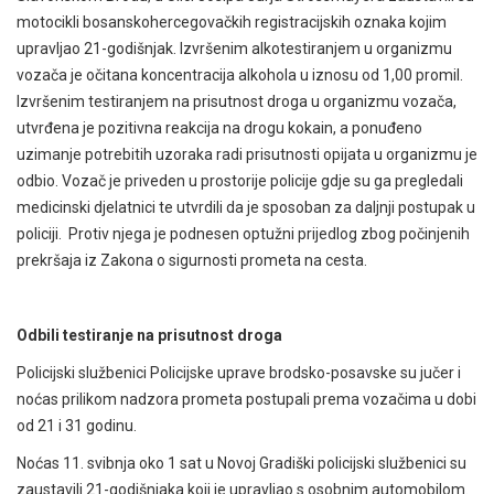
motocikli bosanskohercegovačkih registracijskih oznaka kojim
upravljao 21-godišnjak. Izvršenim alkotestiranjem u organizmu
vozača je očitana koncentracija alkohola u iznosu od 1,00 promil.
Izvršenim testiranjem na prisutnost droga u organizmu vozača,
utvrđena je pozitivna reakcija na drogu kokain, a ponuđeno
uzimanje potrebitih uzoraka radi prisutnosti opijata u organizmu je
odbio. Vozač je priveden u prostorije policije gdje su ga pregledali
medicinski djelatnici te utvrdili da je sposoban za daljnji postupak u
policiji. Protiv njega je podnesen optužni prijedlog zbog počinjenih
prekršaja iz Zakona o sigurnosti prometa na cesta.
Odbili testiranje na prisutnost droga
Policijski službenici Policijske uprave brodsko-posavske su jučer i
noćas prilikom nadzora prometa postupali prema vozačima u dobi
od 21 i 31 godinu.
Noćas 11. svibnja oko 1 sat u Novoj Gradiški policijski službenici su
zaustavili 21-godišnjaka koji je upravljao s osobnim automobilom.