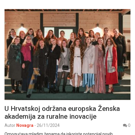
U Hrvatskoj održana europska Ženska
akademija za ruralne inovacije
Autor
Novagra
-
26/11/2024
0
Omogućava mladim ženama da iskoriste potencijal novih