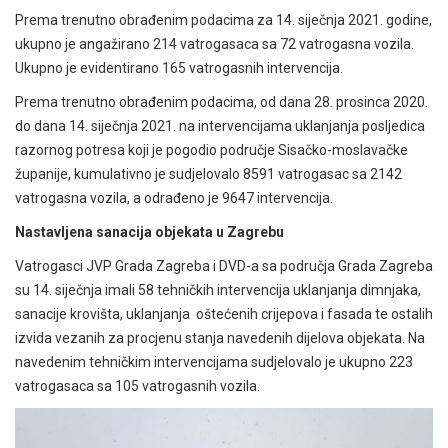
Prema trenutno obrađenim podacima za 14. siječnja 2021. godine,
ukupno je angažirano 214 vatrogasaca sa 72 vatrogasna vozila.
Ukupno je evidentirano 165 vatrogasnih intervencija.
Prema trenutno obrađenim podacima, od dana 28. prosinca 2020.
do dana 14. siječnja 2021. na intervencijama uklanjanja posljedica
razornog potresa koji je pogodio područje Sisačko-moslavačke
županije, kumulativno je sudjelovalo 8591 vatrogasac sa 2142
vatrogasna vozila, a odrađeno je 9647 intervencija.
Nastavljena sanacija objekata u Zagrebu
Vatrogasci JVP Grada Zagreba i DVD-a sa područja Grada Zagreba
su 14. siječnja imali 58 tehničkih intervencija uklanjanja dimnjaka,
sanacije krovišta, uklanjanja oštećenih crijepova i fasada te ostalih
izvida vezanih za procjenu stanja navedenih dijelova objekata. Na
navedenim tehničkim intervencijama sudjelovalo je ukupno 223
vatrogasaca sa 105 vatrogasnih vozila.