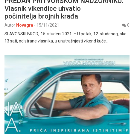
PREDAN PRITVORSKOM NADZORNIKU:
Vlasnik vikendice uhvatio
počinitelja brojnih krađa
Autor
Novagra
-
15/11/2021
0
SLAVONSKI BROD, 15. studeni 2021. – U petak, 12. studenog, oko
13 sati, od strane vlasnika, u unutrašnjosti vikend kuće…