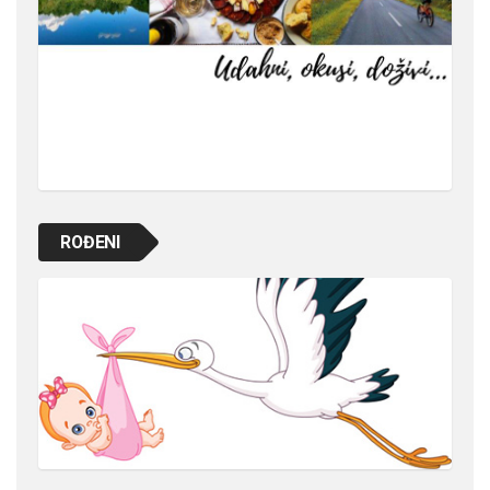
ROĐENI