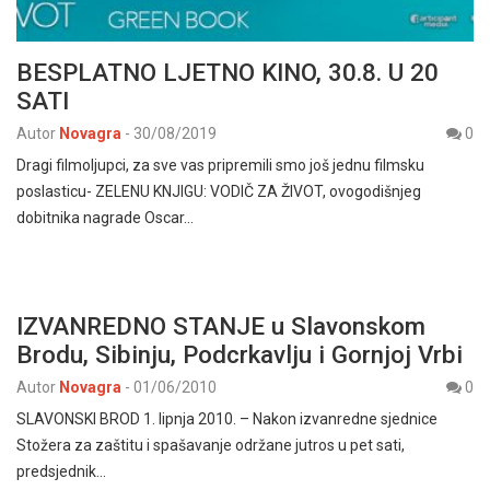
BESPLATNO LJETNO KINO, 30.8. U 20
SATI
Autor
Novagra
-
30/08/2019
0
Dragi filmoljupci, za sve vas pripremili smo još jednu filmsku
poslasticu- ZELENU KNJIGU: VODIČ ZA ŽIVOT, ovogodišnjeg
dobitnika nagrade Oscar…
IZVANREDNO STANJE u Slavonskom
Brodu, Sibinju, Podcrkavlju i Gornjoj Vrbi
Autor
Novagra
-
01/06/2010
0
SLAVONSKI BROD 1. lipnja 2010. – Nakon izvanredne sjednice
Stožera za zaštitu i spašavanje održane jutros u pet sati,
predsjednik…