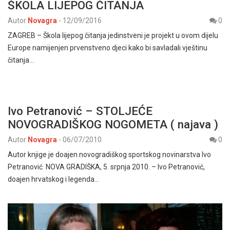
ŠKOLA LIJEPOG ČITANJA
Autor
Novagra
-
12/09/2016
0
ZAGREB – Škola lijepog čitanja jedinstveni je projekt u ovom dijelu
Europe namijenjen prvenstveno djeci kako bi savladali vještinu
čitanja…
Ivo Petranović – STOLJEĆE
NOVOGRADIŠKOG NOGOMETA ( najava )
Autor
Novagra
-
06/07/2010
0
Autor knjige je doajen novogradiškog sportskog novinarstva Ivo
Petranović NOVA GRADIŠKA, 5. srpnja 2010. – Ivo Petranović,
doajen hrvatskog i legenda…