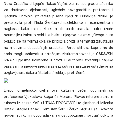
Nova Gradiška dr.Ljepše Rakas Vujčić, zamjenice gradonačelnika
za društvene djelatnosti, uglednih novogradiških profesora i
liječnika i brojnih štovatelja pisane riječi dr. Dumičića, zbirku je
predstavila prof. Nada Šerić,urednica,lektorica i recenzentica i
naglasila kako ovom zbirkom literarnih uradaka autor izriče
neumoljivu istinu o sebi i subjektu njegove pjesme: „Ovoga puta
odlučio se na formu koja se približila prozi, a tematski zaustavila
na motivima dosadašnjih uradaka. Pored stihova koje smo do
sada mogli isčitavati u prijašnjim zbirkama,novost je ČAKAVSKI
IZRAZ i pjesme uokvirene u prozi. U autorovu stvaranju najviše
opija san , a njegove riječi izrasle iz šutnje i nanizane ostavljene na
uzglavlju sna čekaju čitatelja…“ rekla je prof. Šerić.
Lijepoj umjetničkoj cjelini ove kulturne večeri doprinijeli su
profesorice Vjekoslava Bagarić i Morana Plavac interpretiranjem
stihova iz zbirke KAD ŠUTNJA PROGOVORI te glazbenici Milenko
Divjak, Srećko Hanak , Tomislav Šolić i Željko Brčić-Duša. Svakom
novom zbirkom novogradiška javnost upoznaje „novoga“ doktora