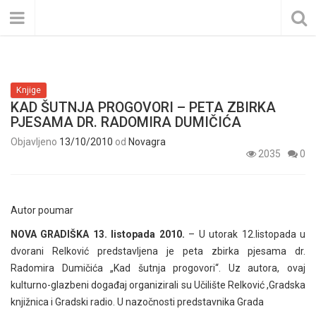
Knjige
KAD ŠUTNJA PROGOVORI – PETA ZBIRKA
PJESAMA DR. RADOMIRA DUMIČIĆA
Objavljeno
13/10/2010
od
Novagra
2035
0
Autor poumar
NOVA GRADIŠKA 13. listopada 2010.
– U utorak 12.listopada u
dvorani Relković predstavljena je peta zbirka pjesama dr.
Radomira Dumičića „Kad šutnja progovori“. Uz autora, ovaj
kulturno-glazbeni događaj organizirali su Učilište Relković ,Gradska
knjižnica i Gradski radio. U nazočnosti predstavnika Grada