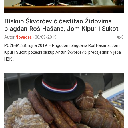
Biskup Škvorčević čestitao Židovima
blagdan Roš Hašana, Jom Kipur i Sukot
Autor
Novagra
-
30/09/2019
0
POŽEGA, 28. rujna 2019. – Prigodom blagdana Roš Hašana, Jom
Kipur i Sukot, požeški biskup Antun Škvorčević, predsjednik Vijeća
HBK…