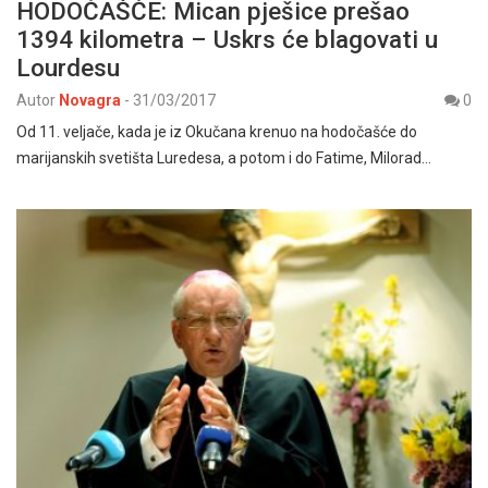
HODOČAŠĆE: Mican pješice prešao
1394 kilometra – Uskrs će blagovati u
Lourdesu
Autor
Novagra
-
31/03/2017
0
Od 11. veljače, kada je iz Okučana krenuo na hodočašće do
marijanskih svetišta Luredesa, a potom i do Fatime, Milorad…