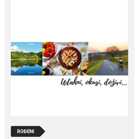
ROĐENI