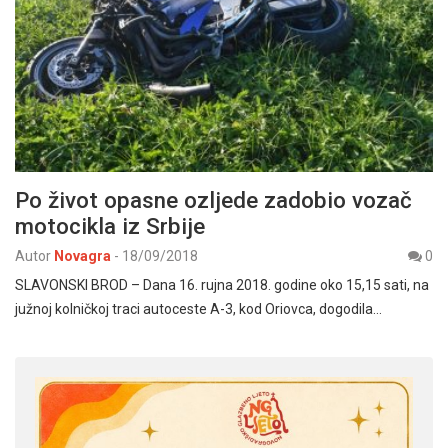
Po život opasne ozljede zadobio vozač
motocikla iz Srbije
Autor
Novagra
-
18/09/2018
0
SLAVONSKI BROD – Dana 16. rujna 2018. godine oko 15,15 sati, na
južnoj kolničkoj traci autoceste A-3, kod Oriovca, dogodila…