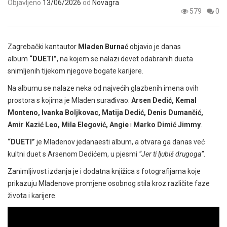
Objavljeno
13/06/2026
od
Novagra
579
0
Zagrebački kantautor
Mladen Burnać
objavio je danas
album
“DUETI”
, na kojem se nalazi devet odabranih dueta
snimljenih tijekom njegove bogate karijere.
Na albumu se nalaze neka od najvećih glazbenih imena ovih
prostora s kojima je Mladen surađivao:
Arsen Dedić, Kemal
Monteno, Ivanka Boljkovac, Matija Dedić, Denis Dumančić,
Amir Kazić Leo, Mila Elegović, Angie
i
Marko Dimić Jimmy
.
“DUETI”
je Mladenov jedanaesti album, a otvara ga danas već
kultni duet s Arsenom Dedićem, u pjesmi
“Jer ti ljubiš drugoga”
.
Zanimljivost izdanja je i dodatna knjižica s fotografijama koje
prikazuju Mladenove promjene osobnog stila kroz različite faze
života i karijere.