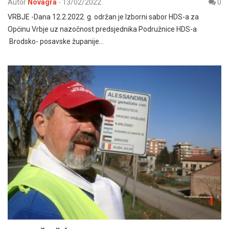
Autor
Novagra
-
13/02/2022
0
VRBJE -Dana 12.2.2022. g. održan je Izborni sabor HDS-a za
Općinu Vrbje uz nazočnost predsjednika Podružnice HDS-a
Brodsko- posavske županije…