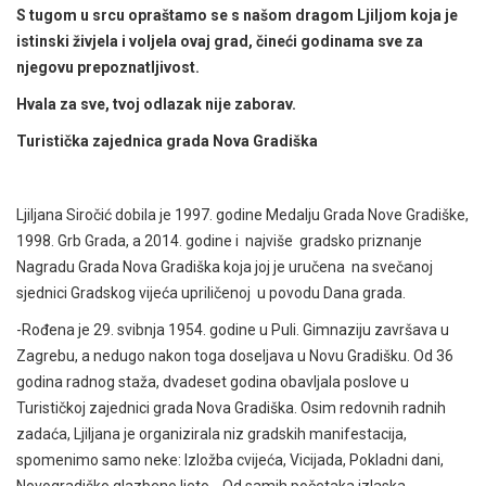
S tugom u srcu opraštamo se s našom dragom Ljiljom koja je
istinski živjela i voljela ovaj grad, čineći godinama sve za
njegovu prepoznatljivost.
Hvala za sve, tvoj odlazak nije zaborav.
Turistička zajednica grada Nova Gradiška
Ljiljana Siročić dobila je 1997. godine Medalju Grada Nove Gradiške,
1998. Grb Grada, a 2014. godine i najviše gradsko priznanje
Nagradu Grada Nova Gradiška koja joj je uručena na svečanoj
sjednici Gradskog vijeća upriličenoj u povodu Dana grada.
-Rođena je 29. svibnja 1954. godine u Puli. Gimnaziju završava u
Zagrebu, a nedugo nakon toga doseljava u Novu Gradišku. Od 36
godina radnog staža, dvadeset godina obavljala poslove u
Turističkoj zajednici grada Nova Gradiška. Osim redovnih radnih
zadaća, Ljiljana je organizirala niz gradskih manifestacija,
spomenimo samo neke: Izložba cvijeća, Vicijada, Pokladni dani,