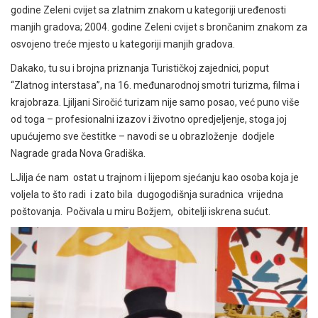
godine Zeleni cvijet sa zlatnim znakom u kategoriji uređenosti
manjih gradova; 2004. godine Zeleni cvijet s brončanim znakom za
osvojeno treće mjesto u kategoriji manjih gradova.
Dakako, tu su i brojna priznanja Turističkoj zajednici, poput
“Zlatnog interstasa”, na 16. međunarodnoj smotri turizma, filma i
krajobraza. Ljiljani Siročić turizam nije samo posao, već puno više
od toga – profesionalni izazov i životno opredjeljenje, stoga joj
upućujemo sve čestitke – navodi se u obrazloženje dodjele
Nagrade grada Nova Gradiška.
LJilja će nam ostat u trajnom i lijepom sjećanju kao osoba koja je
voljela to što radi i zato bila dugogodišnja suradnica vrijedna
poštovanja. Počivala u miru Božjem, obitelji iskrena sućut.