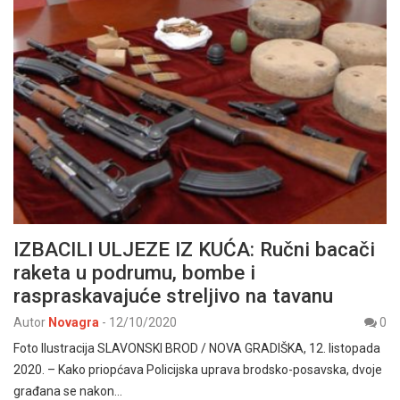
IZBACILI ULJEZE IZ KUĆA: Ručni bacači
raketa u podrumu, bombe i
raspraskavajuće streljivo na tavanu
Autor
Novagra
-
12/10/2020
0
Foto Ilustracija SLAVONSKI BROD / NOVA GRADIŠKA, 12. listopada
2020. – Kako priopćava Policijska uprava brodsko-posavska, dvoje
građana se nakon…