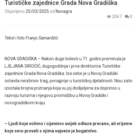
Turističke zajednice Grada Nova Gradiška
Objavljeno
25/03/2025
od
Novagra
2067
0
Tekst i foto Franjo Samardžić
NOVA GRADIŠKA – Nakon duge bolesti u 71. godini preminula je
LJILJANA SIROČIĆ, dugogodišnja i prva direktorica Turističke
zajednice Grada Nova Gradiška. Iza sebe je u Novoj Gradiški
ostavila neizbrisiv trag, ponajprije u turističkoj djelatnosti. Nisu zato
izostala brojna priznanja koja su joj dodijeljena za doprinos u
razvoju turizma i njegovu promidžbu u Novoj Gradiški i
novogradiškom kraju.
– Ljudi koje volimo i cijenimo uvijek odlaze prerano, ali vrijeme
koje smo proveli s njima najveće je bogatstvo.