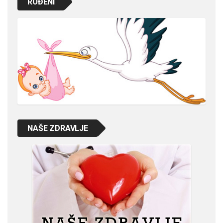
ROĐENI
NAŠE ZDRAVLJE