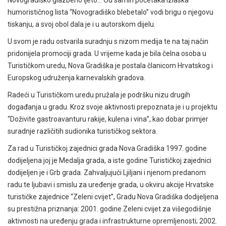
Novogradiško glazbeno ljeto… Od samih početaka izlaska
humorističnog lista “Novogradiško blebetalo” vodi brigu o njegovu
tiskanju, a svoj obol dala je i u autorskom dijelu.
U svom je radu ostvarila suradnju s nizom medija te na taj način
pridonijela promociji grada. U vrijeme kada je bila čelna osoba u
Turističkom uredu, Nova Gradiška je postala članicom Hrvatskog i
Europskog udruženja karnevalskih gradova.
Radeći u Turističkom uredu pružala je podršku nizu drugih
događanja u gradu. Kroz svoje aktivnosti prepoznata je i u projektu
“Doživite gastroavanturu rakije, kulena i vina”, kao dobar primjer
suradnje različitih sudionika turističkog sektora.
Za rad u Turističkoj zajednici grada Nova Gradiška 1997. godine
dodijeljena joj je Medalja grada, a iste godine Turističkoj zajednici
dodijeljen je i Grb grada. Zahvaljujući Ljiljani i njenom predanom
radu te ljubavi i smislu za uređenje grada, u okviru akcije Hrvatske
turističke zajednice “Zeleni cvijet”, Gradu Nova Gradiška dodijeljena
su prestižna priznanja: 2001. godine Zeleni cvijet za višegodišnje
aktivnosti na uređenju grada i infrastrukturne opremljenosti; 2002.