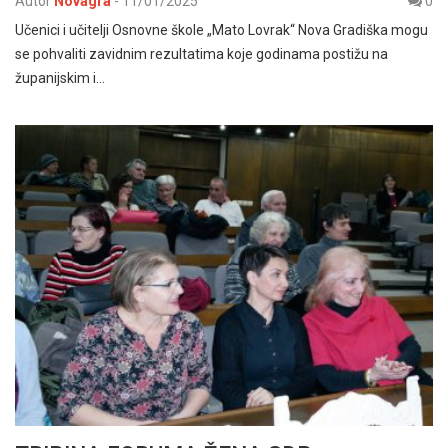
Autor
Novagra
-
11/01/2025
0
Učenici i učitelji Osnovne škole „Mato Lovrak“ Nova Gradiška mogu
se pohvaliti zavidnim rezultatima koje godinama postižu na
županijskim i…