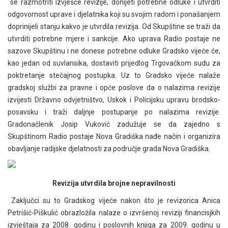
se razmotriti izvješće revizije, donijeti potrebne odluke i utvrditi
odgovornost uprave i djelatnika koji su svojim radom i ponašanjem
doprinijeli stanju kakvo je utvrdila revizija. Od Skupštine se traži da
utvrditi potrebne mjere i sankcije. Ako uprava Radio postaje ne
sazove Skupštinu i ne donese potrebne odluke Gradsko vijeće će,
kao jedan od suvlansika, dostaviti prijedlog Trgovačkom sudu za
poktretanje stečajnog postupka. Uz to Gradsko vijeće nalaže
gradskoj službi za pravne i opće poslove da o nalazima revizije
izvijesti Državno odvjetništvo, Uskok i Policijsku upravu brodsko-
posavsku i traži daljnje postupanje po nalazima revizije.
Gradonačlenik Josip Vuković zadužuje se da zajedno s
Skupštinom Radio postaje Nova Gradiška nađe način i organizira
obavljanje radijske djelatnosti za područje grada Nova Gradiška.
Revizija utvrdila brojne nepravilnosti
Zaključci su to Gradskog vijeće nakon što je revizorica Anica
Petrišić-Piškulić obrazložila nalaze o izvršenoj reviziji financisjkih
izvještaja za 2008. godinu i poslovnih knjiga za 2009. godinu u