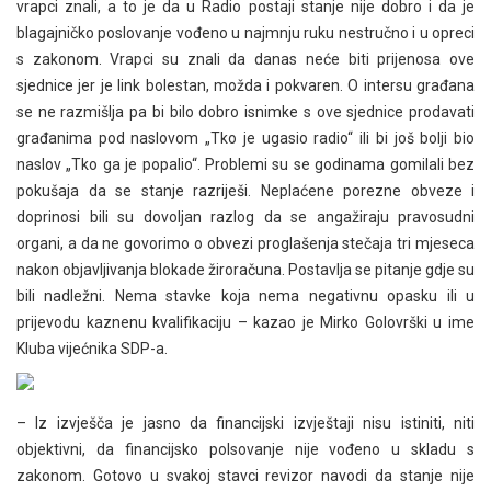
vrapci znali, a to je da u Radio postaji stanje nije dobro i da je
blagajničko poslovanje vođeno u najmnju ruku nestručno i u opreci
s zakonom. Vrapci su znali da danas neće biti prijenosa ove
sjednice jer je link bolestan, možda i pokvaren. O intersu građana
se ne razmišlja pa bi bilo dobro isnimke s ove sjednice prodavati
građanima pod naslovom „Tko je ugasio radio“ ili bi još bolji bio
naslov „Tko ga je popalio“. Problemi su se godinama gomilali bez
pokušaja da se stanje razriješi. Neplaćene porezne obveze i
doprinosi bili su dovoljan razlog da se angažiraju pravosudni
organi, a da ne govorimo o obvezi proglašenja stečaja tri mjeseca
nakon objavljivanja blokade žiroračuna. Postavlja se pitanje gdje su
bili nadležni. Nema stavke koja nema negativnu opasku ili u
prijevodu kaznenu kvalifikaciju – kazao je Mirko Golovrški u ime
Kluba vijećnika SDP-a.
– Iz izvješča je jasno da financijski izvještaji nisu istiniti, niti
objektivni, da financijsko polsovanje nije vođeno u skladu s
zakonom. Gotovo u svakoj stavci revizor navodi da stanje nije