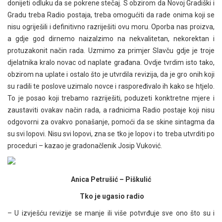
donijeti odluku da se pokrene stečaj. S obzirom da Novoj Gradiški i
Gradu treba Radio postaja, treba omogućiti da rade onima koji se
nisu ogriješili i definitivno razriješiti ovu moru. Oporba nas proizva,
a gdje god dirnemo naizalzimo na nekvalitetan, nekorektan i
protuzakonit način rada. Uzmimo za primjer Slavču gdje je troje
djelatnika kralo novac od naplate građana. Ovdje tvrdim isto tako,
obzirom na uplate i ostalo što je utvrdila revizija, da je gro onih koji
su radili te poslove uzimalo novce i raspoređivalo ih kako se htjelo.
To je posao koji trebamo razriješiti, poduzeti konktretne mjere i
zaustaviti ovakav način rada, a radnicima Radio postaje koji nisu
odgovorni za ovakvo ponašanje, pomoći da se skine sintagma da
su svi lopovi. Nisu svi lopovi, zna se tko je lopov i to treba utvrditi po
proceduri – kazao je gradonačlenik Josip Vuković.
Anica Petrušić – Piškulić
Tko je ugasio radio
– U izvješću revizije se manje ili više potvrđuje sve ono što su i