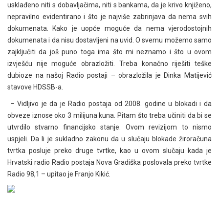
usklađeno niti s dobavljačima, niti s bankama, da je krivo knjiženo,
nepravilno evidentirano i što je najviše zabrinjava da nema svih
dokumenata. Kako je uopće moguće da nema vjerodostojnih
dokumenata i da nisu dostavljeni na uvid. O svemu možemo samo
zajključiti da još puno toga ima što mi neznamo i što u ovom
izvješću nije moguće obrazložiti. Treba konačno riješiti teške
dubioze na našoj Radio postaji – obrazložila je Dinka Matijević
stavove HDSSB-a.
– Vidljivo je da je Radio postaja od 2008. godine u blokadi i da
obveze iznose oko 3 milijuna kuna. Pitam što treba učiniti da bi se
utvrdilo stvarno financijsko stanje. Ovom revizijom to nismo
uspjeli. Da li je sukladno zakonu da u slučaju blokade žiroračuna
tvrtka posluje preko druge tvrtke, kao u ovom slučaju kada je
Hrvatski radio Radio postaja Nova Gradiška poslovala preko tvrtke
Radio 98,1 – upitao je Franjo Kikić.