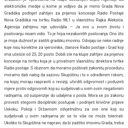
elektroničke medije u kome je vidljivo da je mimo Grada Nova
Gradiška podnijet zahtijev za prijenos koncesije Radio Postaje
Nova Gradiška na tvrtku Radio 98,1 u vlasništvu Rajka Aleksića.
Agencija zahtjevu nije udovoljila. – Ja ovo u svom životu i
poslovanju nisam vidio. To je hrpa nezakonitih poslovanja. Ono što
je moja dužnost je zaštiti gradsku imovinu. Odvijaju se neke radnje
koje nisu korektne za vjerovnike, članove Radio postaje i Grad koji
ima učešće od 25, 20 posto. Dobili ste na klupe zahtjev za prijenos
koncesije na tvrtku koja je u privatnom vlasništvu direktora tvrtke
Radio postaje. S obzirom da moramo poštivati zakonitu proceduru
moramo dati nalog da sazovu Skupštinu i to s određenim rokom,
na kojoj moraju raspraviti o reviziji, utvrditi odgvornost i poduzeti
mjere protiv odgovornih koji su sudjelovali u svim ovim negativnim
radnjama, od suspenzije do udaljena s posla. Mora se po zakonu
provesti stegovni disciplinski postupak i podnijeti krivične prijave
Uskoku, Policiji i Državnom odvjetništvu za sve one koji su
sudjelovali u ovim radnjama jer se to više ne može tolerirati.
Ukoliko to Skupština ne napravi, da bi zaštitio imovinu Grada, treba