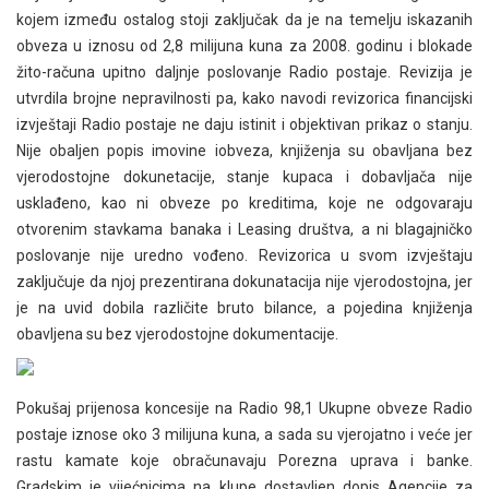
kojem između ostalog stoji zaključak da je na temelju iskazanih
obveza u iznosu od 2,8 milijuna kuna za 2008. godinu i blokade
žito-računa upitno daljnje poslovanje Radio postaje. Revizija je
utvrdila brojne nepravilnosti pa, kako navodi revizorica financijski
izvještaji Radio postaje ne daju istinit i objektivan prikaz o stanju.
Nije obaljen popis imovine iobveza, knjiženja su obavljana bez
vjerodostojne dokunetacije, stanje kupaca i dobavljača nije
usklađeno, kao ni obveze po kreditima, koje ne odgovaraju
otvorenim stavkama banaka i Leasing društva, a ni blagajničko
poslovanje nije uredno vođeno. Revizorica u svom izvještaju
zaključuje da njoj prezentirana dokunatacija nije vjerodostojna, jer
je na uvid dobila različite bruto bilance, a pojedina knjiženja
obavljena su bez vjerodostojne dokumentacije.
Pokušaj prijenosa koncesije na Radio 98,1 Ukupne obveze Radio
postaje iznose oko 3 milijuna kuna, a sada su vjerojatno i veće jer
rastu kamate koje obračunavaju Porezna uprava i banke.
Gradskim je vijećnicima na klupe dostavljen dopis Agencije za