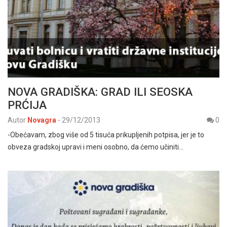
NOVA GRADIŠKA: GRAD ILI SEOSKA
PRĆIJA
Autor
Novagra
-
29/12/2013
0
-Obećavam, zbog više od 5 tisuća prikupljenih potpisa, jer je to
obveza gradskoj upravi i meni osobno, da ćemo učiniti…