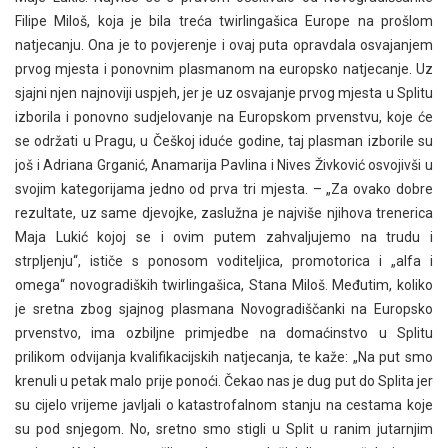
Filipe Miloš, koja je bila treća twirlingašica Europe na prošlom
natjecanju. Ona je to povjerenje i ovaj puta opravdala osvajanjem
prvog mjesta i ponovnim plasmanom na europsko natjecanje. Uz
sjajni njen najnoviji uspjeh, jer je uz osvajanje prvog mjesta u Splitu
izborila i ponovno sudjelovanje na Europskom prvenstvu, koje će
se održati u Pragu, u Češkoj iduće godine, taj plasman izborile su
još i Adriana Grganić, Anamarija Pavlina i Nives Živković osvojivši u
svojim kategorijama jedno od prva tri mjesta. – „Za ovako dobre
rezultate, uz same djevojke, zaslužna je najviše njihova trenerica
Maja Lukić kojoj se i ovim putem zahvaljujemo na trudu i
strpljenju“, ističe s ponosom voditeljica, promotorica i „alfa i
omega“ novogradiških twirlingašica, Stana Miloš. Međutim, koliko
je sretna zbog sjajnog plasmana Novogradiščanki na Europsko
prvenstvo, ima ozbiljne primjedbe na domaćinstvo u Splitu
prilikom odvijanja kvalifikacijskih natjecanja, te kaže: „Na put smo
krenuli u petak malo prije ponoći. Čekao nas je dug put do Splita jer
su cijelo vrijeme javljali o katastrofalnom stanju na cestama koje
su pod snjegom. No, sretno smo stigli u Split u ranim jutarnjim