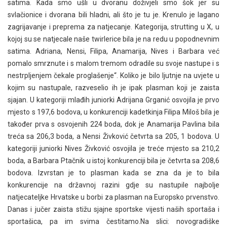
satima. Kada smo ušli u dvoranu doživjeli smo šok jer su
svlačionice i dvorana bili hladni, ali što je tu je. Krenulo je lagano
zagrijavanje i preprema za natjecanje. Kategorija, strutting u X, u
kojoj su se natjecale naše twirlerice bila je na redu u popodnevnim
satima. Adriana, Nensi, Filipa, Anamarija, Nives i Barbara već
pomalo smrznute i s malom tremom odradile su svoje nastupe i s
nestrpljenjem čekale proglašenje“. Koliko je bilo ljutnje na uvjete u
kojim su nastupale, razveselio ih je ipak plasman koji je zaista
sjajan. U kategoriji mlađih juniorki Adrijana Grganić osvojila je prvo
mjesto s 197,6 bodova, u konkurenciji kadetkinja Filipa Miloš bila je
također prva s osvojenih 224 boda, dok je Anamarija Pavlina bila
treća sa 206,3 boda, a Nensi Živković četvrta sa 205, 1 bodova. U
kategoriji juniorki Nives Živković osvojila je treće mjesto sa 210,2
boda, a Barbara Ptačnik u istoj konkurenciji bila je četvrta sa 208,6
bodova. Izvrstan je to plasman kada se zna da je to bila
konkurencije na državnoj razini gdje su nastupile najbolje
natjecateljke Hrvatske u borbi za plasman na Europsko prvenstvo.
Danas i jučer zaista stižu sjajne sportske vijesti naših sportaša i
sportašica, pa im svima čestitamo.Na slici: novogradiške