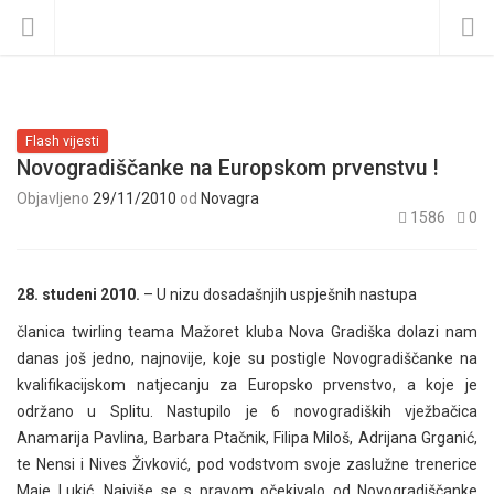
Flash vijesti
Novogradiščanke na Europskom prvenstvu !
Objavljeno
29/11/2010
od
Novagra
1586
0
28. studeni 2010.
– U nizu dosadašnjih uspješnih nastupa
članica twirling teama Mažoret kluba Nova Gradiška dolazi nam
danas još jedno, najnovije, koje su postigle Novogradiščanke na
kvalifikacijskom natjecanju za Europsko prvenstvo, a koje je
održano u Splitu. Nastupilo je 6 novogradiških vježbačica
Anamarija Pavlina, Barbara Ptačnik, Filipa Miloš, Adrijana Grganić,
te Nensi i Nives Živković, pod vodstvom svoje zaslužne trenerice
Maje Lukić. Najviše se s pravom očekivalo od Novogradiščanke