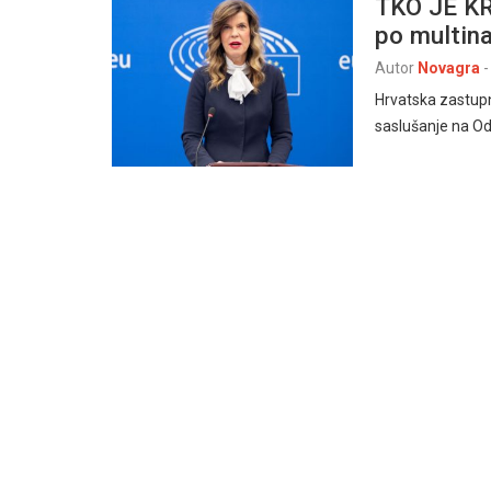
TKO JE KR
po multin
Autor
Novagra
-
Hrvatska zastupn
saslušanje na Od