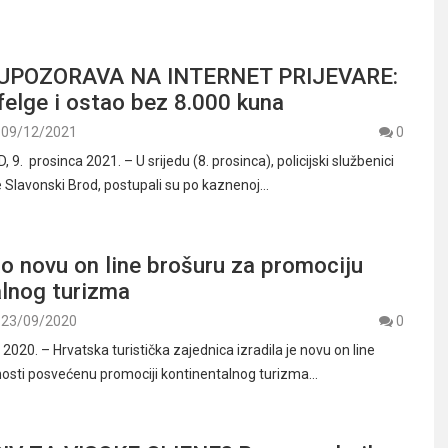
 UPOZORAVA NA INTERNET PRIJEVARE:
elge i ostao bez 8.000 kuna
09/12/2021
0
. prosinca 2021. – U srijedu (8. prosinca), policijski službenici
je Slavonski Brod, postupali su po kaznenoj…
o novu on line brošuru za promociju
alnog turizma
23/09/2020
0
 2020. – Hrvatska turistička zajednica izradila je novu on line
osti posvećenu promociji kontinentalnog turizma…