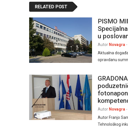
RELATED POST
PISMO MI
Specijalna
u poslovan
Autor
Novagra
-
Aktualna događan
opravdanu sumnju
GRADONAČ
poduzetni
fotonapons
kompetenci
Autor
Novagra
-
Autor Franjo Sa
Tehnološkog inku