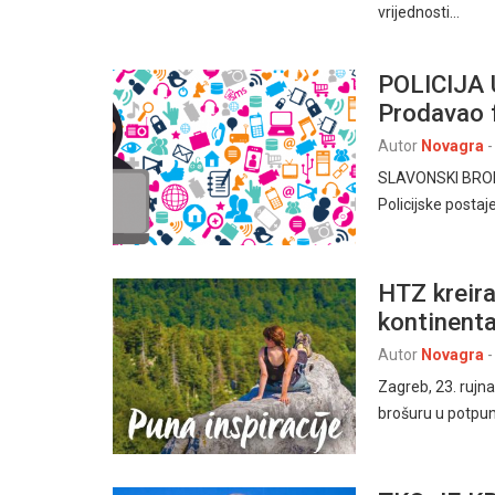
vrijednosti…
POLICIJA
Prodavao f
Autor
Novagra
-
SLAVONSKI BROD, 9
Policijske posta
HTZ kreira
kontinent
Autor
Novagra
-
Zagreb, 23. rujna
brošuru u potpun