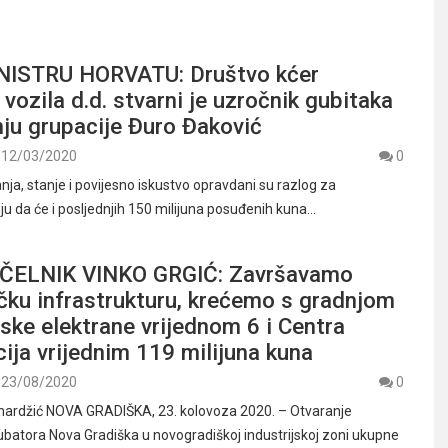
NISTRU HORVATU: Društvo kćer
 vozila d.d. stvarni je uzročnik gubitaka
ju grupacije Đuro Đaković
12/03/2020
0
ja, stanje i povijesno iskustvo opravdani su razlog za
 da će i posljednjih 150 milijuna posuđenih kuna…
ELNIK VINKO GRGIĆ: Završavamo
čku infrastrukturu, krećemo s gradnjom
ke elektrane vrijednom 6 i Centra
ja vrijednim 119 milijuna kuna
23/08/2020
0
mardžić NOVA GRADIŠKA, 23. kolovoza 2020. – Otvaranje
batora Nova Gradiška u novogradiškoj industrijskoj zoni ukupne