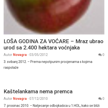
LOŠA GODINA ZA VOĆARE – Mraz ubrao
urod sa 2.400 hektara voćnjaka
Autor
Novagra
-
03/05/2012
0
3. svibanj 2012. – Prema nepotpunim procjenama s kojima
raspolaže
Kaštelankama nema premca
Autor
Novagra
-
07/12/2010
0
7. prosinac 2010. – Natjecanje odbojkašica u 1.HOL, kako se bliži