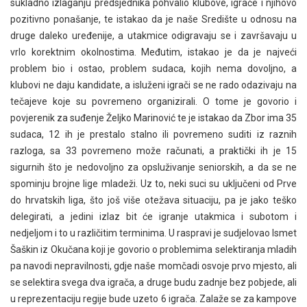
sukladno izlaganju predsjednika pohvalio klubove, igrače i njihovo
pozitivno ponašanje, te istakao da je naše Središte u odnosu na
druge daleko uređenije, a utakmice odigravaju se i završavaju u
vrlo korektnim okolnostima. Međutim, istakao je da je najveći
problem bio i ostao, problem sudaca, kojih nema dovoljno, a
klubovi ne daju kandidate, a isluženi igrači se ne rado odazivaju na
tečajeve koje su povremeno organizirali. O tome je govorio i
povjerenik za suđenje Željko Marinović te je istakao da Zbor ima 35
sudaca, 12 ih je prestalo stalno ili povremeno suditi iz raznih
razloga, sa 33 povremeno može računati, a praktički ih je 15
sigurnih što je nedovoljno za opsluživanje seniorskih, a da se ne
spominju brojne lige mladeži. Uz to, neki suci su uključeni od Prve
do hrvatskih liga, što još više otežava situaciju, pa je jako teško
delegirati, a jedini izlaz bit će igranje utakmica i subotom i
nedjeljom i to u različitim terminima. U raspravi je sudjelovao Ismet
Šaškin iz Okučana koji je govorio o problemima selektiranja mladih
pa navodi nepravilnosti, gdje naše momčadi osvoje prvo mjesto, ali
se selektira svega dva igrača, a druge budu zadnje bez pobjede, ali
u reprezentaciju regije bude uzeto 6 igrača. Zalaže se za kampove