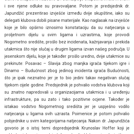
i sve njene odluke su pravovaljane. Potom je predsjednik dr.
Japundžić prezentirao izvješće između dvije skupštine, iako su
delegati klubova dobili pisane materijale. Kao naglasak na izvješće
koje je bilo opširno iznosimo konstataciju da su natjecanja u
proljetnom dijelu u svim ligama i uzrastima, koje provodi
Nogometno središte, prošlo bez incidenata, kažnjavanja i prekida
utakmica što nije slučaj u drugim ligama izvan našeg područja. U
jesenskom dijelu, koje je također prošlo uredno, dvije utakmice su
prekinute: Posavac – Slavija zbog manjka igrača tijekom igre i
Dinamo – Budućnost zbog jedinog incidenta igrača Budućnosti,
što je ipak neznatno jer je to bio jedini takav negativan slučaj
tijekom cijele godine. Predsjednik je pohvalio vodstva klubova koji
su znatno napredovali u organizacijama utakmica i u uređenju
infrastrukture, pa su zato i tako pozitivne ocjene. Također je
istakao vodstvo Nogometnog središta jer je uspješno vodilo
natjecanja u ligama svih uzrasta. Poimenice je potom pohvalio
pobjednike u svim kategorijama natjecanja. Nakon dr. Japundžića
govorio je o istoj temi dopredsjednik Krunoslav Hoffer koji je