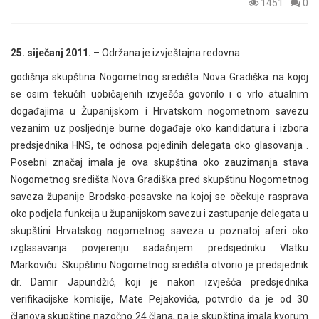
1451
0
25. siječanj 2011.
– Održana je izvještajna redovna
godišnja skupština Nogometnog središta Nova Gradiška na kojoj
se osim tekućih uobičajenih izvješća govorilo i o vrlo atualnim
događajima u Županijskom i Hrvatskom nogometnom savezu
vezanim uz posljednje burne događaje oko kandidatura i izbora
predsjednika HNS, te odnosa pojedinih delegata oko glasovanja .
Posebni značaj imala je ova skupština oko zauzimanja stava
Nogometnog središta Nova Gradiška pred skupštinu Nogometnog
saveza županije Brodsko-posavske na kojoj se očekuje rasprava
oko podjela funkcija u županijskom savezu i zastupanje delegata u
skupštini Hrvatskog nogometnog saveza u poznatoj aferi oko
izglasavanja povjerenju sadašnjem predsjedniku Vlatku
Markoviću. Skupštinu Nogometnog središta otvorio je predsjednik
dr. Damir Japundžić, koji je nakon izvješća predsjednika
verifikacijske komisije, Mate Pejakovića, potvrdio da je od 30
članova skupštine nazočno 24 člana, pa je skupština imala kvorum