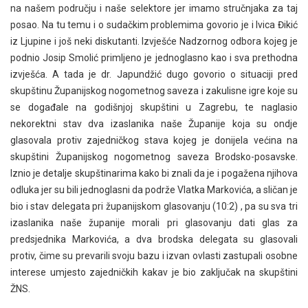
na našem području i naše selektore jer imamo stručnjaka za taj
posao. Na tu temu i o sudačkim problemima govorio je i Ivica Đikić
iz Ljupine i još neki diskutanti. Izvješće Nadzornog odbora kojeg je
podnio Josip Smolić primljeno je jednoglasno kao i sva prethodna
izvješća. A tada je dr. Japundžić dugo govorio o situaciji pred
skupštinu Županijskog nogometnog saveza i zakulisne igre koje su
se događale na godišnjoj skupštini u Zagrebu, te naglasio
nekorektni stav dva izaslanika naše Županije koja su ondje
glasovala protiv zajedničkog stava kojeg je donijela većina na
skupštini Županijskog nogometnog saveza Brodsko-posavske.
Iznio je detalje skupštinarima kako bi znali da je i pogažena njihova
odluka jer su bili jednoglasni da podrže Vlatka Markovića, a sličan je
bio i stav delegata pri županijskom glasovanju (10:2) , pa su sva tri
izaslanika naše županije morali pri glasovanju dati glas za
predsjednika Markovića, a dva brodska delegata su glasovali
protiv, čime su prevarili svoju bazu i izvan ovlasti zastupali osobne
interese umjesto zajedničkih kakav je bio zaključak na skupštini
ŽNS.