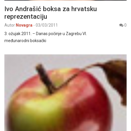
Ivo Andrašić boksa za hrvatsku
reprezentaciju
Autor
Novagra
-
03/03/2011
0
3. ožujak 2011. – Danas počinje u Zagrebu VI.
međunarodni boksački