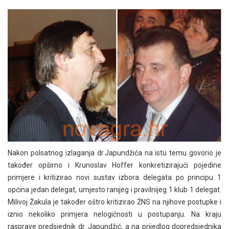
Nakon polsatnog izlaganja dr.Japundžića na istu temu govorio je
također opširno i Krunoslav Hoffer konkretizirajući pojedine
primjere i kritizirao novi sustav izbora delegata po principu 1
općina jedan delegat, umjesto ranijeg i pravilnijeg 1 klub 1 delegat.
Milivoj Žakula je također oštro kritizirao ŽNS na njihove postupke i
iznio nekoliko primjera nelogičnosti u postupanju. Na kraju
rasprave predsjednik dr. Japundžić, a na prijedlog dopredsjednika