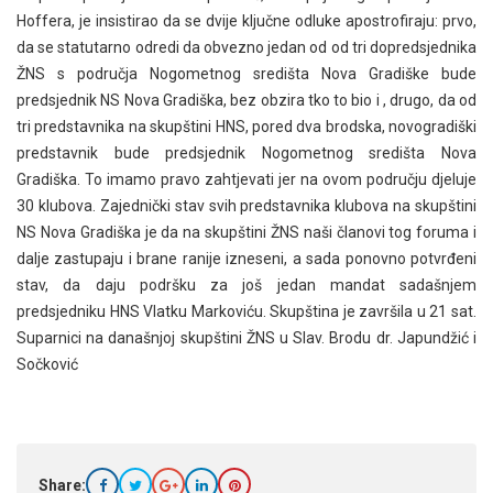
Hoffera, je insistirao da se dvije ključne odluke apostrofiraju: prvo,
da se statutarno odredi da obvezno jedan od od tri dopredsjednika
ŽNS s područja Nogometnog središta Nova Gradiške bude
predsjednik NS Nova Gradiška, bez obzira tko to bio i , drugo, da od
tri predstavnika na skupštini HNS, pored dva brodska, novogradiški
predstavnik bude predsjednik Nogometnog središta Nova
Gradiška. To imamo pravo zahtjevati jer na ovom području djeluje
30 klubova. Zajednički stav svih predstavnika klubova na skupštini
NS Nova Gradiška je da na skupštini ŽNS naši članovi tog foruma i
dalje zastupaju i brane ranije izneseni, a sada ponovno potvrđeni
stav, da daju podršku za još jedan mandat sadašnjem
predsjedniku HNS Vlatku Markoviću. Skupština je završila u 21 sat.
Suparnici na današnjoj skupštini ŽNS u Slav. Brodu dr. Japundžić i
Sočković
Share: